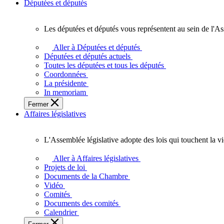
Députées et députés
Les députées et députés vous représentent au sein de l'As
Les
députées
Aller à Députées et députés
et
Députées et députés actuels
députés
Toutes les députées et tous les députés
vous
Coordonnées
représentent
La présidente
au
In memoriam
sein
Fermer
de
Affaires législatives
l'Assemblée
législative
de
L'Assemblée législative adopte des lois qui touchent la v
l'Ontario.
L'Assemblée
législative
Aller à Affaires législatives
adopte
Projets de loi
des
Documents de la Chambre
lois
Vidéo
qui
Comités
touchent
Documents des comités
la
Calendrier
vie