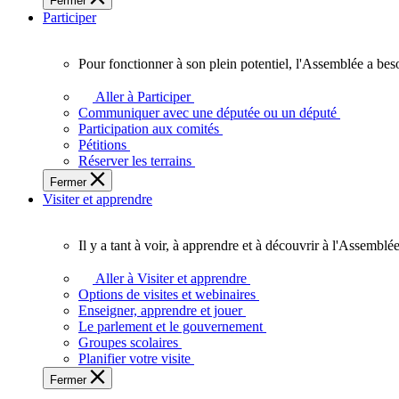
Fermer
des
Participer
Ontariennes
et
Ontariens.
Pour fonctionner à son plein potentiel, l'Assemblée a bes
Pour
fonctionner
Aller à Participer
à
Communiquer avec une députée ou un député
son
Participation aux comités
plein
Pétitions
potentiel,
Réserver les terrains
l'Assemblée
Fermer
a
Visiter et apprendre
besoin
de
vous.
Il y a tant à voir, à apprendre et à découvrir à l'Assemblée
Il
y
Aller à Visiter et apprendre
a
Options de visites et webinaires
tant
Enseigner, apprendre et jouer
à
Le parlement et le gouvernement
voir,
Groupes scolaires
à
Planifier votre visite
apprendre
Fermer
et