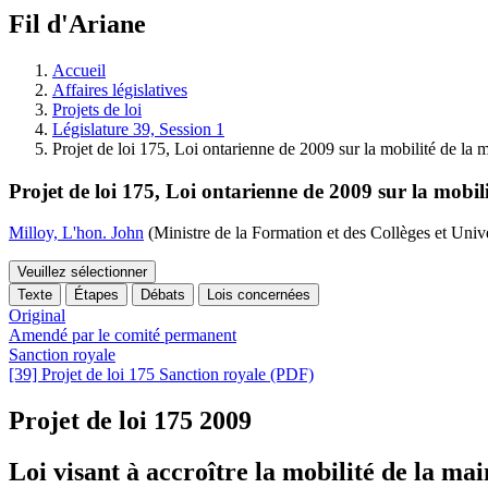
à
Fil d'Ariane
découvrir
à
l'Assemblée
Accueil
législative.
Affaires législatives
Projets de loi
Législature 39, Session 1
Projet de loi 175, Loi ontarienne de 2009 sur la mobilité de la 
Projet de loi 175, Loi ontarienne de 2009 sur la mobil
Milloy, L'hon. John
(Ministre de la Formation et des Collèges et Unive
Veuillez sélectionner
Texte
Étapes
Débats
Lois concernées
Original
Amendé par le comité permanent
Sanction royale
[39] Projet de loi 175 Sanction royale (PDF)
Projet de loi 175
2009
Loi visant à accroître la mobilité de la mai