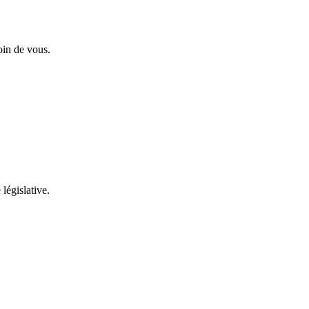
oin de vous.
 législative.