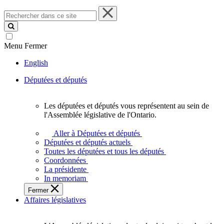
Rechercher
dans
ce
site
Menu
Fermer
English
Députées et députés
Les députées et députés vous représentent au sein de
Les
l'Assemblée législative de l'Ontario.
députées
et
Aller à Députées et députés
députés
Députées et députés actuels
vous
Toutes les députées et tous les députés
représentent
Coordonnées
au
La présidente
sein
In memoriam
de
Fermer
l'Assemblée
Affaires législatives
législative
de
l'Ontario.