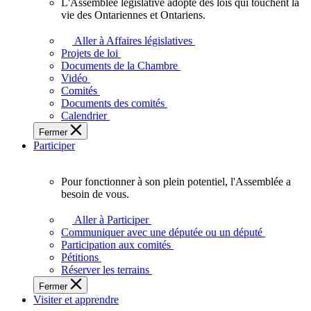
L'Assemblée législative adopte des lois qui touchent la
L'Assemblée
vie des Ontariennes et Ontariens.
législative
adopte
Aller à Affaires législatives
des
Projets de loi
lois
Documents de la Chambre
qui
Vidéo
touchent
Comités
la
Documents des comités
vie
Calendrier
des
Fermer
Ontariennes
Participer
et
Ontariens.
Pour fonctionner à son plein potentiel, l'Assemblée a
Pour
besoin de vous.
fonctionner
à
Aller à Participer
son
Communiquer avec une députée ou un député
plein
Participation aux comités
potentiel,
Pétitions
l'Assemblée
Réserver les terrains
a
Fermer
besoin
Visiter et apprendre
de