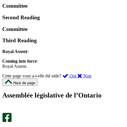
Committee
Second Reading
Committee
Third Reading
Royal Assent
:
Coming into force
:
Royal Assent.
,
,
Cette page vous a-t-elle été utile?
Oui
Non
cette
cette
Haut de page
page
page
m’a
ne
Assemblée législative de l’Ontario
été
m’a
utile.
pas
Un
été
sondage
utile.
facultatif
Un
s’ouvre
sondage
dans
facultatif