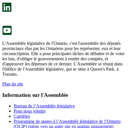
un
s’ouvre
nouvel
dans
onglet.
un
nouvel
onglet.
L'Assemblée législative de l'Ontario, c'est l'assemblée des députés
provinciaux élus par les Ontariens pour les représenter, eux et leur
circonscription. Elle a pour principales tâches de débattre et de voter
les lois, d'obliger le gouvernement à rendre des comptes, et
d'approuver les dépenses de ce dernier. L'Assemblée se réunit dans
l'édifice de l'Assemblée législative, qui se situe à Queen's Park, à
Toronto.
Plan du site
Information sur l'Assemblée
Bureau de l’Assemblée législative
Pour nous joindre
Carrières
Programme de stages à l’Assemblée législative de l’Ontario
(OLIP) (mène vers un autre site en anglais uniquement)