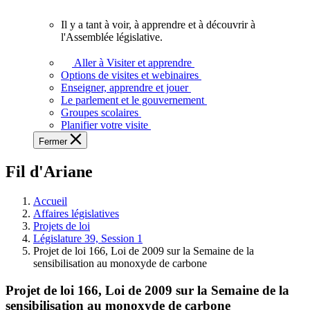
vous.
Il y a tant à voir, à apprendre et à découvrir à
Il
l'Assemblée législative.
y
a
Aller à Visiter et apprendre
tant
Options de visites et webinaires
à
Enseigner, apprendre et jouer
voir,
Le parlement et le gouvernement
à
Groupes scolaires
apprendre
Planifier votre visite
et
Fermer
à
découvrir
Fil d'Ariane
à
l'Assemblée
législative.
Accueil
Affaires législatives
Projets de loi
Législature 39, Session 1
Projet de loi 166, Loi de 2009 sur la Semaine de la
sensibilisation au monoxyde de carbone
Projet de loi 166, Loi de 2009 sur la Semaine de la
sensibilisation au monoxyde de carbone