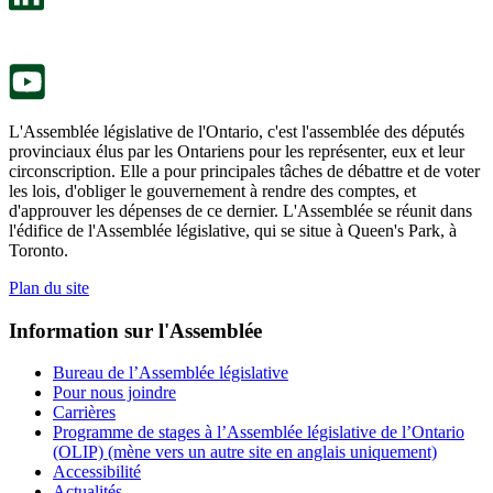
nouvel
dans
onglet.
un
nouvel
onglet.
L'Assemblée législative de l'Ontario, c'est l'assemblée des députés
provinciaux élus par les Ontariens pour les représenter, eux et leur
circonscription. Elle a pour principales tâches de débattre et de voter
les lois, d'obliger le gouvernement à rendre des comptes, et
d'approuver les dépenses de ce dernier. L'Assemblée se réunit dans
l'édifice de l'Assemblée législative, qui se situe à Queen's Park, à
Toronto.
Plan du site
Information sur l'Assemblée
Bureau de l’Assemblée législative
Pour nous joindre
Carrières
Programme de stages à l’Assemblée législative de l’Ontario
(OLIP) (mène vers un autre site en anglais uniquement)
Accessibilité
Actualités