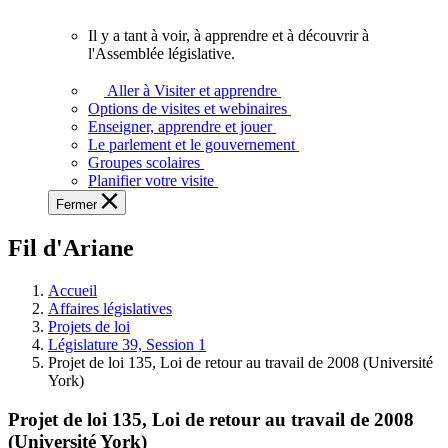
vous.
Il y a tant à voir, à apprendre et à découvrir à
Il
l'Assemblée législative.
y
a
Aller à Visiter et apprendre
tant
Options de visites et webinaires
à
Enseigner, apprendre et jouer
voir,
Le parlement et le gouvernement
à
Groupes scolaires
apprendre
Planifier votre visite
et
Fermer
à
découvrir
Fil d'Ariane
à
l'Assemblée
législative.
Accueil
Affaires législatives
Projets de loi
Législature 39, Session 1
Projet de loi 135, Loi de retour au travail de 2008 (Université
York)
Projet de loi 135, Loi de retour au travail de 2008
(Université York)