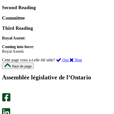
Second Reading
Committee
Third Reading
Royal Assent
:
Coming into force
:
Royal Assent.
,
,
Cette page vous a-t-elle été utile?
Oui
Non
cette
cette
Haut de page
page
page
m’a
ne
Assemblée législative de l’Ontario
été
m’a
utile.
pas
Un
été
sondage
utile.
facultatif
Un
s’ouvre
sondage
dans
facultatif
un
s’ouvre