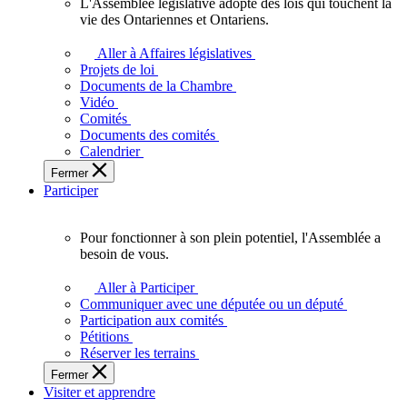
L'Assemblée législative adopte des lois qui touchent la
L'Assemblée
vie des Ontariennes et Ontariens.
législative
adopte
Aller à Affaires législatives
des
Projets de loi
lois
Documents de la Chambre
qui
Vidéo
touchent
Comités
la
Documents des comités
vie
Calendrier
des
Fermer
Ontariennes
Participer
et
Ontariens.
Pour fonctionner à son plein potentiel, l'Assemblée a
Pour
besoin de vous.
fonctionner
à
Aller à Participer
son
Communiquer avec une députée ou un député
plein
Participation aux comités
potentiel,
Pétitions
l'Assemblée
Réserver les terrains
a
Fermer
besoin
Visiter et apprendre
de