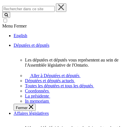
Rechercher
dans
ce
site
Menu
Fermer
English
Députées et députés
Les députées et députés vous représentent au sein de
Les
l'Assemblée législative de l'Ontario.
députées
et
Aller à Députées et députés
députés
Députées et députés actuels
vous
Toutes les députées et tous les députés
représentent
Coordonnées
au
La présidente
sein
In memoriam
de
Fermer
l'Assemblée
Affaires législatives
législative
de
l'Ontario.