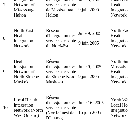
7.
Network of
services de santé
Health
9 juin 2005
Mississauga
de Mississauga
Integrati
Halton
Halton
Network
North East
Réseau
North Eas
June 9, 2005
Health
d'intégration des
Health
8.
Integration
services de santé
Integrati
9 juin 2005
Network
du Nord-Est
Network
Health
Réseau
North Si
Integration
d'intégration des
Muskoka 
June 9, 2005
9.
Network of
services de santé
Health
9 juin 2005
North Simcoe
de Simcoe Nord
Integrati
Muskoka
Muskoka
Network
Réseau
Local Health
North We
d'intégration des
June 16, 2005
Integration
Local He
10.
services de santé
Network (North
Integrati
16 juin 2005
(Nord-Ouest de
West Ontario)
Network
l'Ontario)