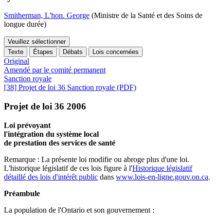
Smitherman, L'hon. George
(Ministre de la Santé et des Soins de
longue durée)
Veuillez sélectionner
Texte
Étapes
Débats
Lois concernées
Original
Amendé par le comité permanent
Sanction royale
[38] Projet de loi 36 Sanction royale (PDF)
Projet de loi 36 2006
Loi prévoyant
l'intégration du système local
de prestation des services de santé
Remarque : La présente loi modifie ou abroge plus d'une loi.
L'historique législatif de ces lois figure à l'
Historique législatif
détaillé des lois d'intérêt public
dans
www.lois-en-ligne.gouv.on.ca
.
Préambule
La population de l'Ontario et son gouvernement :