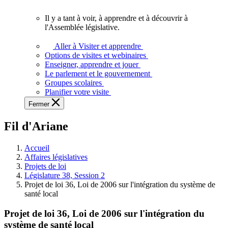
vous.
Il y a tant à voir, à apprendre et à découvrir à
Il
l'Assemblée législative.
y
a
Aller à Visiter et apprendre
tant
Options de visites et webinaires
à
Enseigner, apprendre et jouer
voir,
Le parlement et le gouvernement
à
Groupes scolaires
apprendre
Planifier votre visite
et
Fermer
à
découvrir
Fil d'Ariane
à
l'Assemblée
législative.
Accueil
Affaires législatives
Projets de loi
Législature 38, Session 2
Projet de loi 36, Loi de 2006 sur l'intégration du système de
santé local
Projet de loi 36, Loi de 2006 sur l'intégration du
système de santé local