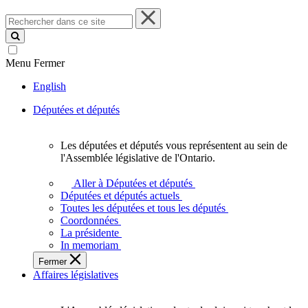
Rechercher
dans
ce
site
Menu
Fermer
English
Députées et députés
Les députées et députés vous représentent au sein de
Les
l'Assemblée législative de l'Ontario.
députées
et
Aller à Députées et députés
députés
Députées et députés actuels
vous
Toutes les députées et tous les députés
représentent
Coordonnées
au
La présidente
sein
In memoriam
de
Fermer
l'Assemblée
Affaires législatives
législative
de
l'Ontario.