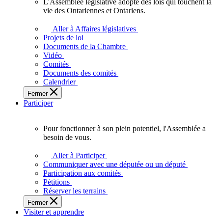
L'Assemblée législative adopte des lois qui touchent la
L'Assemblée
vie des Ontariennes et Ontariens.
législative
adopte
Aller à Affaires législatives
des
Projets de loi
lois
Documents de la Chambre
qui
Vidéo
touchent
Comités
la
Documents des comités
vie
Calendrier
des
Fermer
Ontariennes
Participer
et
Ontariens.
Pour fonctionner à son plein potentiel, l'Assemblée a
Pour
besoin de vous.
fonctionner
à
Aller à Participer
son
Communiquer avec une députée ou un député
plein
Participation aux comités
potentiel,
Pétitions
l'Assemblée
Réserver les terrains
a
Fermer
besoin
Visiter et apprendre
de