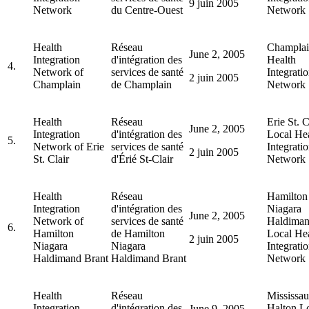
9 juin 2005
Network
du Centre-Ouest
Network
Health
Réseau
Champlai
June 2, 2005
Integration
d'intégration des
Health
4.
Network of
services de santé
Integrati
2 juin 2005
Champlain
de Champlain
Network
Health
Réseau
Erie St. C
June 2, 2005
Integration
d'intégration des
Local He
5.
Network of Erie
services de santé
Integrati
2 juin 2005
St. Clair
d'Érié St-Clair
Network
Health
Réseau
Hamilton
Integration
d'intégration des
Niagara
June 2, 2005
Network of
services de santé
Haldiman
6.
Hamilton
de Hamilton
Local He
2 juin 2005
Niagara
Niagara
Integrati
Haldimand Brant
Haldimand Brant
Network
Health
Réseau
Mississa
Integration
d'intégration des
Halton L
June 9, 2005