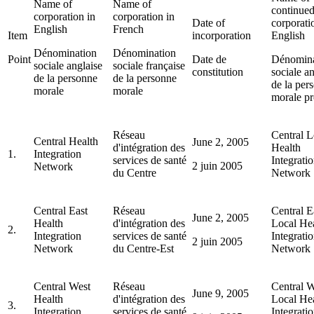
Name of
Name of
continue
corporation in
corporation in
Date of
corporati
English
French
Item
incorporation
English
Dénomination
Dénomination
Point
Date de
Dénomina
sociale anglaise
sociale française
constitution
sociale a
de la personne
de la personne
de la per
morale
morale
morale p
Réseau
Central L
Central Health
June 2, 2005
d'intégration des
Health
1.
Integration
services de santé
Integrati
2 juin 2005
Network
du Centre
Network
Central East
Réseau
Central E
June 2, 2005
Health
d'intégration des
Local He
2.
Integration
services de santé
Integrati
2 juin 2005
Network
du Centre-Est
Network
Central West
Réseau
Central W
June 9, 2005
Health
d'intégration des
Local He
3.
Integration
services de santé
Integrati