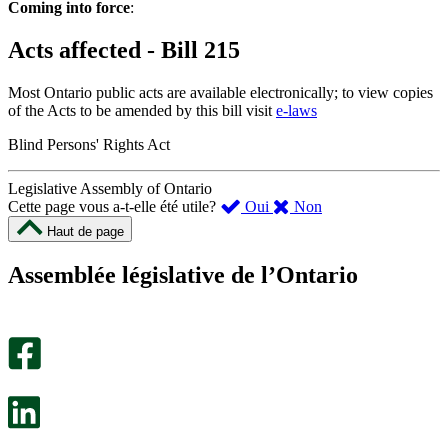
Coming into force
:
Acts affected - Bill 215
Most Ontario public acts are available electronically; to view copies
of the Acts to be amended by this bill visit
e-laws
Blind Persons' Rights Act
Legislative Assembly of Ontario
,
,
Cette page vous a-t-elle été utile?
Oui
Non
cette
cette
Haut de page
page
page
m’a
ne
Assemblée législative de l’Ontario
été
m’a
utile.
pas
Un
été
sondage
utile.
facultatif
Un
s’ouvre
sondage
dans
facultatif
un
s’ouvre
nouvel
dans
onglet.
un