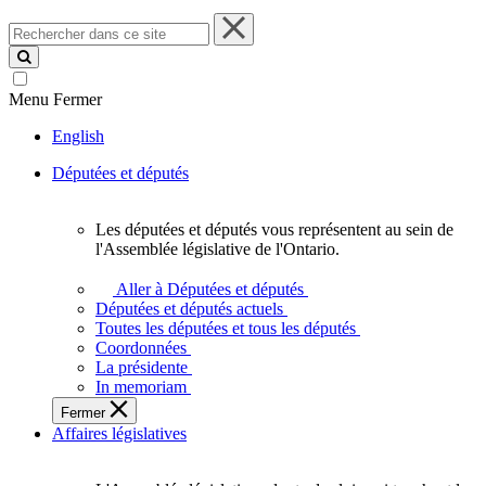
Rechercher
dans
ce
site
Menu
Fermer
English
Députées et députés
Les députées et députés vous représentent au sein de
Les
l'Assemblée législative de l'Ontario.
députées
et
Aller à Députées et députés
députés
Députées et députés actuels
vous
Toutes les députées et tous les députés
représentent
Coordonnées
au
La présidente
sein
In memoriam
de
Fermer
l'Assemblée
Affaires législatives
législative
de
l'Ontario.