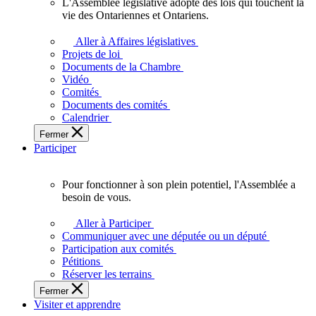
L'Assemblée législative adopte des lois qui touchent la
L'Assemblée
vie des Ontariennes et Ontariens.
législative
adopte
Aller à Affaires législatives
des
Projets de loi
lois
Documents de la Chambre
qui
Vidéo
touchent
Comités
la
Documents des comités
vie
Calendrier
des
Fermer
Ontariennes
Participer
et
Ontariens.
Pour fonctionner à son plein potentiel, l'Assemblée a
Pour
besoin de vous.
fonctionner
à
Aller à Participer
son
Communiquer avec une députée ou un député
plein
Participation aux comités
potentiel,
Pétitions
l'Assemblée
Réserver les terrains
a
Fermer
besoin
Visiter et apprendre
de