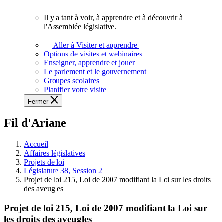
vous.
Il y a tant à voir, à apprendre et à découvrir à
Il
l'Assemblée législative.
y
a
Aller à Visiter et apprendre
tant
Options de visites et webinaires
à
Enseigner, apprendre et jouer
voir,
Le parlement et le gouvernement
à
Groupes scolaires
apprendre
Planifier votre visite
et
Fermer
à
découvrir
Fil d'Ariane
à
l'Assemblée
législative.
Accueil
Affaires législatives
Projets de loi
Législature 38, Session 2
Projet de loi 215, Loi de 2007 modifiant la Loi sur les droits
des aveugles
Projet de loi 215, Loi de 2007 modifiant la Loi sur
les droits des aveugles