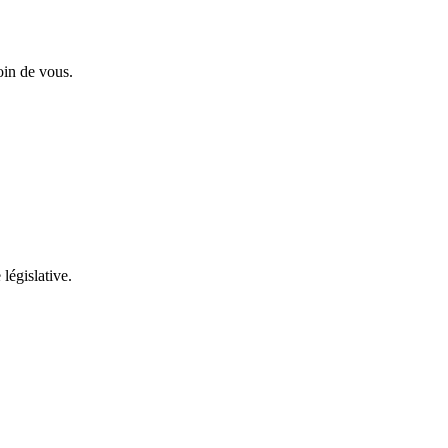
oin de vous.
 législative.