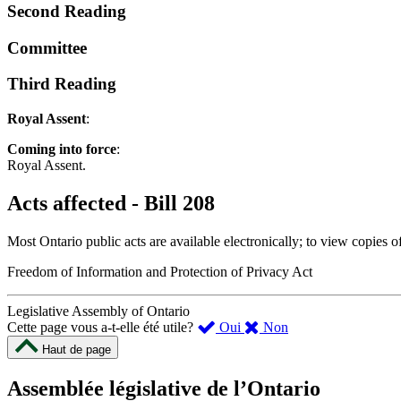
Second Reading
Committee
Third Reading
Royal Assent
:
Coming into force
:
Royal Assent.
Acts affected - Bill 208
Most Ontario public acts are available electronically; to view copies o
Freedom of Information and Protection of Privacy Act
Legislative Assembly of Ontario
,
,
Cette page vous a-t-elle été utile?
Oui
Non
cette
cette
Haut de page
page
page
m’a
ne
Assemblée législative de l’Ontario
été
m’a