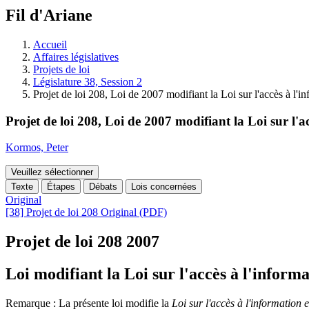
à
Fil d'Ariane
découvrir
à
l'Assemblée
Accueil
législative.
Affaires législatives
Projets de loi
Législature 38, Session 2
Projet de loi 208, Loi de 2007 modifiant la Loi sur l'accès à l'in
Projet de loi 208, Loi de 2007 modifiant la Loi sur l'ac
Kormos, Peter
Veuillez sélectionner
Texte
Étapes
Débats
Lois concernées
Original
[38] Projet de loi 208 Original (PDF)
Projet de loi 208
2007
Loi modifiant la Loi sur l'accès à l'informa
Remarque : La présente loi modifie la
Loi sur l'accès à l'information e