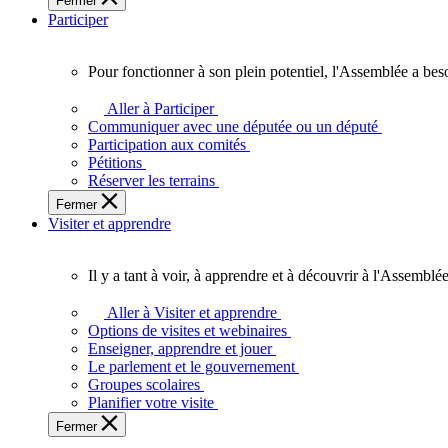
Fermer
des
Participer
Ontariennes
et
Ontariens.
Pour fonctionner à son plein potentiel, l'Assemblée a bes
Pour
fonctionner
Aller à Participer
à
Communiquer avec une députée ou un député
son
Participation aux comités
plein
Pétitions
potentiel,
Réserver les terrains
l'Assemblée
Fermer
a
Visiter et apprendre
besoin
de
vous.
Il y a tant à voir, à apprendre et à découvrir à l'Assemblée
Il
y
Aller à Visiter et apprendre
a
Options de visites et webinaires
tant
Enseigner, apprendre et jouer
à
Le parlement et le gouvernement
voir,
Groupes scolaires
à
Planifier votre visite
apprendre
Fermer
et