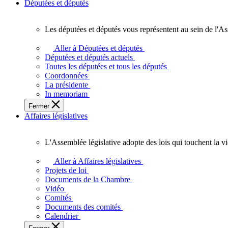
Députées et députés
Les députées et députés vous représentent au sein de l'As
Les
députées
Aller à Députées et députés
et
Députées et députés actuels
députés
Toutes les députées et tous les députés
vous
Coordonnées
représentent
La présidente
au
In memoriam
sein
Fermer
de
Affaires législatives
l'Assemblée
législative
de
L'Assemblée législative adopte des lois qui touchent la v
l'Ontario.
L'Assemblée
législative
Aller à Affaires législatives
adopte
Projets de loi
des
Documents de la Chambre
lois
Vidéo
qui
Comités
touchent
Documents des comités
la
Calendrier
vie