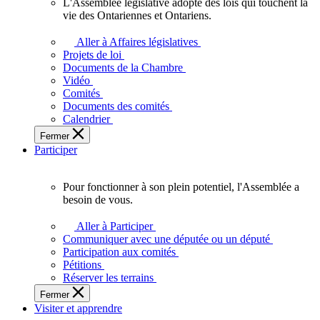
L'Assemblée législative adopte des lois qui touchent la
L'Assemblée
vie des Ontariennes et Ontariens.
législative
adopte
Aller à Affaires législatives
des
Projets de loi
lois
Documents de la Chambre
qui
Vidéo
touchent
Comités
la
Documents des comités
vie
Calendrier
des
Fermer
Ontariennes
Participer
et
Ontariens.
Pour fonctionner à son plein potentiel, l'Assemblée a
Pour
besoin de vous.
fonctionner
à
Aller à Participer
son
Communiquer avec une députée ou un député
plein
Participation aux comités
potentiel,
Pétitions
l'Assemblée
Réserver les terrains
a
Fermer
besoin
Visiter et apprendre
de