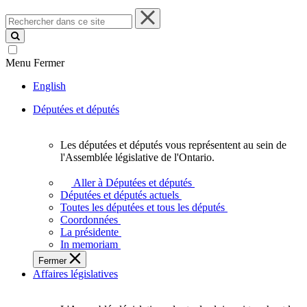
Rechercher
dans
ce
site
Menu
Fermer
English
Députées et députés
Les députées et députés vous représentent au sein de
Les
l'Assemblée législative de l'Ontario.
députées
et
Aller à Députées et députés
députés
Députées et députés actuels
vous
Toutes les députées et tous les députés
représentent
Coordonnées
au
La présidente
sein
In memoriam
de
Fermer
l'Assemblée
Affaires législatives
législative
de
l'Ontario.