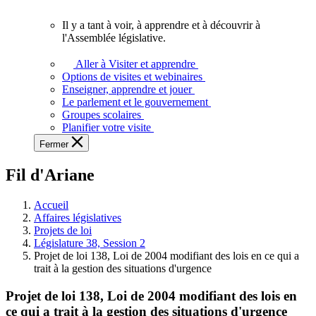
vous.
Il y a tant à voir, à apprendre et à découvrir à
Il
l'Assemblée législative.
y
a
Aller à Visiter et apprendre
tant
Options de visites et webinaires
à
Enseigner, apprendre et jouer
voir,
Le parlement et le gouvernement
à
Groupes scolaires
apprendre
Planifier votre visite
et
Fermer
à
découvrir
Fil d'Ariane
à
l'Assemblée
législative.
Accueil
Affaires législatives
Projets de loi
Législature 38, Session 2
Projet de loi 138, Loi de 2004 modifiant des lois en ce qui a
trait à la gestion des situations d'urgence
Projet de loi 138, Loi de 2004 modifiant des lois en
ce qui a trait à la gestion des situations d'urgence