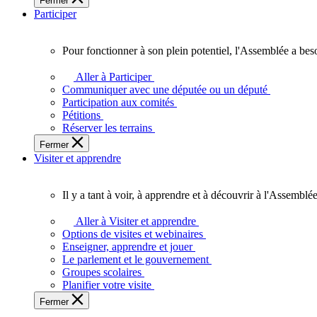
Fermer
des
Participer
Ontariennes
et
Ontariens.
Pour fonctionner à son plein potentiel, l'Assemblée a bes
Pour
fonctionner
Aller à Participer
à
Communiquer avec une députée ou un député
son
Participation aux comités
plein
Pétitions
potentiel,
Réserver les terrains
l'Assemblée
Fermer
a
Visiter et apprendre
besoin
de
vous.
Il y a tant à voir, à apprendre et à découvrir à l'Assemblée
Il
y
Aller à Visiter et apprendre
a
Options de visites et webinaires
tant
Enseigner, apprendre et jouer
à
Le parlement et le gouvernement
voir,
Groupes scolaires
à
Planifier votre visite
apprendre
Fermer
et