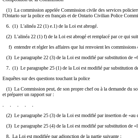
(1) La commission appelée Commission civile des services policiers 
l'Ontario sur la police en français et de Ontario Civilian Police Commi
6. (1) L'alinéa 22 (1) e.1) de la Loi est abrogé.
(2) L'alinéa 22 (1) f) de la Loi est abrogé et remplacé par ce qui suit
f) entendre et régler les affaires que lui renvoient les commissions de
(3) Le paragraphe 22 (3) de la Loi est modifié par substitution de «69 
7. (1) Le paragraphe 25 (1) de la Loi est modifié par substitution de 
Enquêtes sur des questions touchant la police
(1) La Commission peut, de son propre chef ou à la demande du soll
et préparer un rapport sur :
. . . . .
(2) Le paragraphe 25 (3) de la Loi est modifié par insertion de «au d
(3) Le paragraphe 25 (4) de la Loi est modifié par substitution de «l'a
8. La Loi est modifiée par adjonction de la partie suivante :