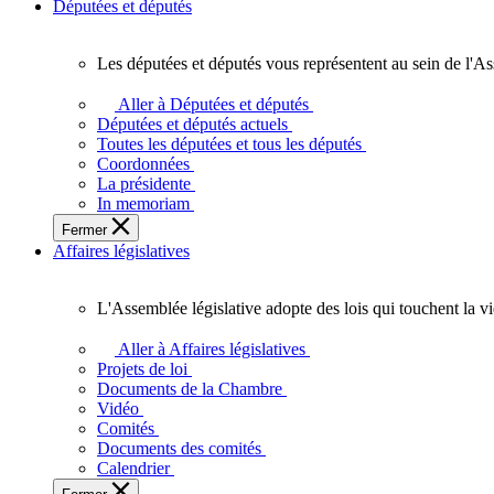
Députées et députés
Les députées et députés vous représentent au sein de l'As
Les
députées
Aller à Députées et députés
et
Députées et députés actuels
députés
Toutes les députées et tous les députés
vous
Coordonnées
représentent
La présidente
au
In memoriam
sein
Fermer
de
Affaires législatives
l'Assemblée
législative
de
L'Assemblée législative adopte des lois qui touchent la v
l'Ontario.
L'Assemblée
législative
Aller à Affaires législatives
adopte
Projets de loi
des
Documents de la Chambre
lois
Vidéo
qui
Comités
touchent
Documents des comités
la
Calendrier
vie