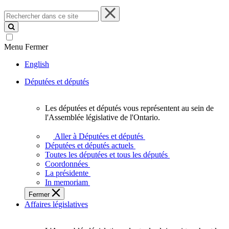
Rechercher
dans
ce
site
Menu
Fermer
English
Députées et députés
Les députées et députés vous représentent au sein de
Les
l'Assemblée législative de l'Ontario.
députées
et
Aller à Députées et députés
députés
Députées et députés actuels
vous
Toutes les députées et tous les députés
représentent
Coordonnées
au
La présidente
sein
In memoriam
de
Fermer
l'Assemblée
Affaires législatives
législative
de
l'Ontario.