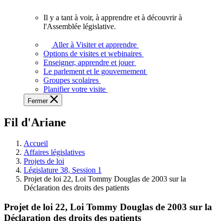
vous.
Il y a tant à voir, à apprendre et à découvrir à
Il
l'Assemblée législative.
y
a
Aller à Visiter et apprendre
tant
Options de visites et webinaires
à
Enseigner, apprendre et jouer
voir,
Le parlement et le gouvernement
à
Groupes scolaires
apprendre
Planifier votre visite
et
Fermer
à
découvrir
Fil d'Ariane
à
l'Assemblée
législative.
Accueil
Affaires législatives
Projets de loi
Législature 38, Session 1
Projet de loi 22, Loi Tommy Douglas de 2003 sur la
Déclaration des droits des patients
Projet de loi 22, Loi Tommy Douglas de 2003 sur la
Déclaration des droits des patients