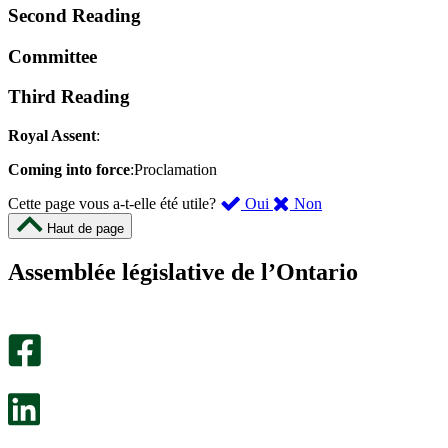
Second Reading
Committee
Third Reading
Royal Assent
:
Coming into force
:Proclamation
,
,
Cette page vous a-t-elle été utile?
Oui
Non
cette
cette
Haut de page
page
page
m’a
ne
Assemblée législative de l’Ontario
été
m’a
utile.
pas
Un
été
sondage
utile.
facultatif
Un
s’ouvre
sondage
dans
facultatif
un
s’ouvre
nouvel
dans
onglet.
un