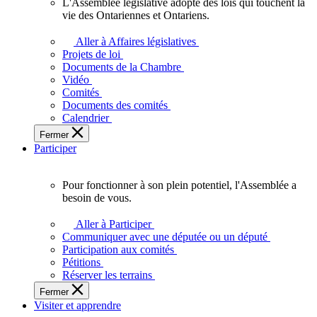
L'Assemblée législative adopte des lois qui touchent la
L'Assemblée
vie des Ontariennes et Ontariens.
législative
adopte
Aller à Affaires législatives
des
Projets de loi
lois
Documents de la Chambre
qui
Vidéo
touchent
Comités
la
Documents des comités
vie
Calendrier
des
Fermer
Ontariennes
Participer
et
Ontariens.
Pour fonctionner à son plein potentiel, l'Assemblée a
Pour
besoin de vous.
fonctionner
à
Aller à Participer
son
Communiquer avec une députée ou un député
plein
Participation aux comités
potentiel,
Pétitions
l'Assemblée
Réserver les terrains
a
Fermer
besoin
Visiter et apprendre
de