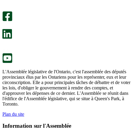
Un
été
sondage
utile.
facultatif
Un
s’ouvre
sondage
dans
facultatif
un
s’ouvre
nouvel
dans
onglet.
un
nouvel
onglet.
L'Assemblée législative de l'Ontario, c'est l'assemblée des députés
provinciaux élus par les Ontariens pour les représenter, eux et leur
circonscription. Elle a pour principales tâches de débattre et de voter
les lois, d'obliger le gouvernement à rendre des comptes, et
d'approuver les dépenses de ce dernier. L'Assemblée se réunit dans
l'édifice de l'Assemblée législative, qui se situe à Queen's Park, à
Toronto.
Plan du site
Information sur l'Assemblée