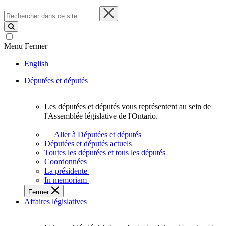
Rechercher
dans
ce
site
Menu
Fermer
English
Députées et députés
Les députées et députés vous représentent au sein de
Les
l'Assemblée législative de l'Ontario.
députées
et
Aller à Députées et députés
députés
Députées et députés actuels
vous
Toutes les députées et tous les députés
représentent
Coordonnées
au
La présidente
sein
In memoriam
de
Fermer
l'Assemblée
Affaires législatives
législative
de
l'Ontario.