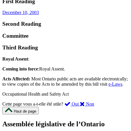
First Reading
December 10, 2003
Second Reading
Committee
Third Reading
Royal Assent
:
Coming into force
:Royal Assent.
Acts Affected:
Most Ontario public acts are available electronically;
to view copies of the Acts to be amended by this bill visit
e-Laws
.
Occupational Health and Safety Act
,
,
Cette page vous a-t-elle été utile?
Oui
Non
cette
cette
Haut de page
page
page
m’a
ne
Assemblée législative de l’Ontario
été
m’a
utile.
pas