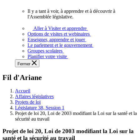
vous.
Il y a tant à voir, à apprendre et à découvrir à
Il
l'Assemblée législative.
y
a
Aller à Visiter et apprendre
tant
Options de visites et webinaires
à
Enseigner, apprendre et jouer
voir,
Le parlement et le gouvernement
à
Groupes scolaires
apprendre
Planifier votre visite
et
Fermer
à
découvrir
Fil d'Ariane
à
l'Assemblée
législative.
Accueil
Affaires législatives
Projets de loi
Législature 38, Session 1
Projet de loi 20, Loi de 2003 modifiant la Loi sur la santé et la
sécurité au travail
Projet de loi 20, Loi de 2003 modifiant la Loi sur la
santé et la sécurité au travail