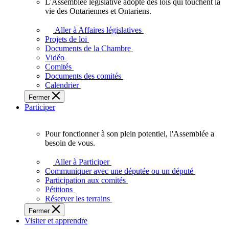
L'Assemblée législative adopte des lois qui touchent la
L'Assemblée
vie des Ontariennes et Ontariens.
législative
adopte
Aller à Affaires législatives
des
Projets de loi
lois
Documents de la Chambre
qui
Vidéo
touchent
Comités
la
Documents des comités
vie
Calendrier
des
Fermer
Ontariennes
Participer
et
Ontariens.
Pour fonctionner à son plein potentiel, l'Assemblée a
Pour
besoin de vous.
fonctionner
à
Aller à Participer
son
Communiquer avec une députée ou un député
plein
Participation aux comités
potentiel,
Pétitions
l'Assemblée
Réserver les terrains
a
Fermer
besoin
Visiter et apprendre
de