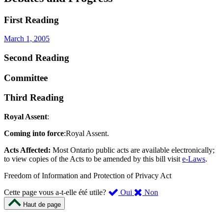
First Reading
March 1, 2005
Second Reading
Committee
Third Reading
Royal Assent
:
Coming into force
:Royal Assent.
Acts Affected:
Most Ontario public acts are available electronically;
to view copies of the Acts to be amended by this bill visit
e-Laws
.
Freedom of Information and Protection of Privacy Act
,
,
Cette page vous a-t-elle été utile?
Oui
Non
cette
cette
Haut de page
page
page
m’a
ne