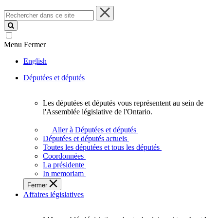
Rechercher
dans
ce
site
Menu
Fermer
English
Députées et députés
Les députées et députés vous représentent au sein de
Les
l'Assemblée législative de l'Ontario.
députées
et
Aller à Députées et députés
députés
Députées et députés actuels
vous
Toutes les députées et tous les députés
représentent
Coordonnées
au
La présidente
sein
In memoriam
de
Fermer
l'Assemblée
Affaires législatives
législative
de
l'Ontario.