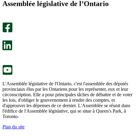
Assemblée législative de l’Ontario
été
m’a
utile.
pas
Un
été
sondage
utile.
facultatif
Un
s’ouvre
sondage
dans
facultatif
un
s’ouvre
nouvel
dans
onglet.
un
nouvel
onglet.
L'Assemblée législative de l'Ontario, c'est l'assemblée des députés
provinciaux élus par les Ontariens pour les représenter, eux et leur
circonscription. Elle a pour principales tâches de débattre et de voter
les lois, d'obliger le gouvernement à rendre des comptes, et
d'approuver les dépenses de ce dernier. L'Assemblée se réunit dans
l'édifice de l'Assemblée législative, qui se situe à Queen's Park, à
Toronto.
Plan du site