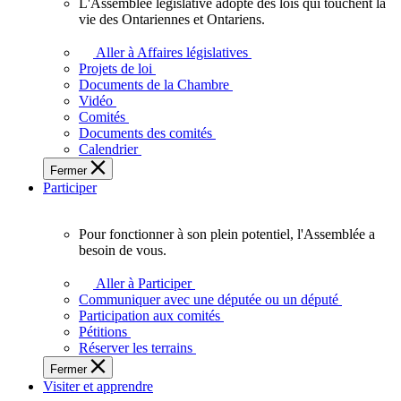
L'Assemblée législative adopte des lois qui touchent la
L'Assemblée
vie des Ontariennes et Ontariens.
législative
adopte
Aller à Affaires législatives
des
Projets de loi
lois
Documents de la Chambre
qui
Vidéo
touchent
Comités
la
Documents des comités
vie
Calendrier
des
Fermer
Ontariennes
Participer
et
Ontariens.
Pour fonctionner à son plein potentiel, l'Assemblée a
Pour
besoin de vous.
fonctionner
à
Aller à Participer
son
Communiquer avec une députée ou un député
plein
Participation aux comités
potentiel,
Pétitions
l'Assemblée
Réserver les terrains
a
Fermer
besoin
Visiter et apprendre
de