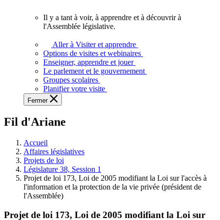
vous.
Il y a tant à voir, à apprendre et à découvrir à
Il
l'Assemblée législative.
y
a
Aller à Visiter et apprendre
tant
Options de visites et webinaires
à
Enseigner, apprendre et jouer
voir,
Le parlement et le gouvernement
à
Groupes scolaires
apprendre
Planifier votre visite
et
Fermer
à
découvrir
Fil d'Ariane
à
l'Assemblée
législative.
Accueil
Affaires législatives
Projets de loi
Législature 38, Session 1
Projet de loi 173, Loi de 2005 modifiant la Loi sur l'accès à
l'information et la protection de la vie privée (président de
l'Assemblée)
Projet de loi 173, Loi de 2005 modifiant la Loi sur