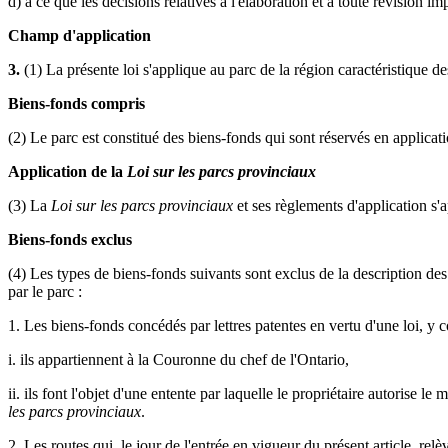
d) à ce que les décisions relatives à l'élaboration et à toute révision i
Champ d'application
3.
(1) La présente loi s'applique au parc de la région caractéristique 
Biens-fonds compris
(2) Le parc est constitué des biens-fonds qui sont réservés en applicat
Application de la
Loi sur les parcs provinciaux
(3) La
Loi sur les parcs provinciaux
et ses règlements d'application s'
Biens-fonds exclus
(4) Les types de biens-fonds suivants sont exclus de la description de
par le parc :
1. Les biens-fonds concédés par lettres patentes en vertu d'une loi, y c
i. ils appartiennent à la Couronne du chef de l'Ontario,
ii. ils font l'objet d'une entente par laquelle le propriétaire autorise le
les parcs provinciaux
.
2. Les routes qui, le jour de l'entrée en vigueur du présent article, re