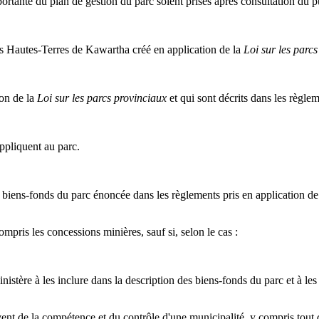
mportante du plan de gestion du parc soient prises après consultation du p
des Hautes-Terres de Kawartha créé en application de la
Loi sur les parc
ion de la
Loi sur les parcs provinciaux
et qui sont décrits dans les règlem
appliquent au parc.
s biens-fonds du parc énoncée dans les règlements pris en application de
ompris les concessions minières, sauf si, selon le cas :
 ministère à les inclure dans la description des biens-fonds du parc et à les
lèvent de la compétence et du contrôle d'une municipalité, y compris tout 