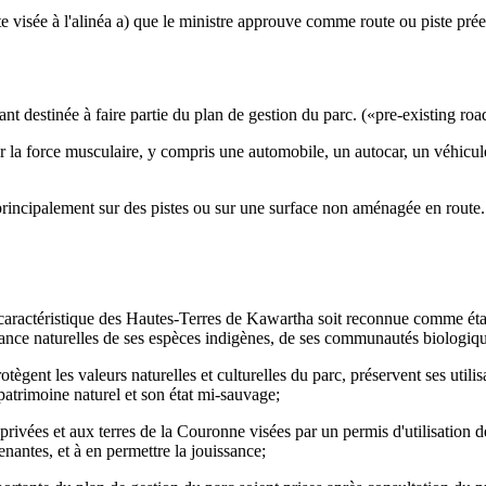
iste visée à l'alinéa a) que le ministre approuve comme route ou piste pré
nt destinée à faire partie du plan de gestion du parc. («pre-existing road
a force musculaire, y compris une automobile, un autocar, un véhicule 
rincipalement sur des pistes ou sur une surface non aménagée en route. (
n caractéristique des Hautes-Terres de Kawartha soit reconnue comme étan
ndance naturelles de ses espèces indigènes, de ses communautés biologiqu
otègent les valeurs naturelles et culturelles du parc, préservent ses utilisa
patrimoine naturel et son état mi-sauvage;
s privées et aux terres de la Couronne visées par un permis d'utilisation
enantes, et à en permettre la jouissance;