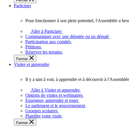
Fermer
des
Participer
Ontariennes
et
Ontariens.
Pour fonctionner à son plein potentiel, l'Assemblée a bes
Pour
fonctionner
Aller à Participer
à
Communiquer avec une députée ou un député
son
Participation aux comités
plein
Pétitions
potentiel,
Réserver les terrains
l'Assemblée
Fermer
a
Visiter et apprendre
besoin
de
vous.
Il y a tant à voir, à apprendre et à découvrir à l'Assemblée
Il
y
Aller à Visiter et apprendre
a
Options de visites et webinaires
tant
Enseigner, apprendre et jouer
à
Le parlement et le gouvernement
voir,
Groupes scolaires
à
Planifier votre visite
apprendre
Fermer
et