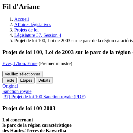
à
Fil d'Ariane
découvrir
à
l'Assemblée
Accueil
législative.
Affaires législatives
Projets de loi
Législature 37, Session 4
Projet de loi 100, Loi de 2003 sur le parc de la région caracté
Projet de loi 100, Loi de 2003 sur le parc de la régio
Eves, L'hon. Ernie
(Premier ministre)
Veuillez sélectionner
Texte
Étapes
Débats
Original
Sanction royale
[37] Projet de loi 100 Sanction royale (PDF)
Projet de loi 100 2003
Loi concernant
le parc de la région caractéristique
des Hautes-Terres de Kawartha