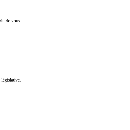
oin de vous.
 législative.