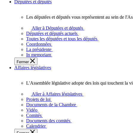
Députées et députés
Les députées et députés vous représentent au sein de l'As
Les
députées
Aller à Députées et députés
et
Députées et députés actuels
députés
Toutes les députées et tous les députés
vous
Coordonnées
représentent
La présidente
au
In memoriam
sein
Fermer
de
Affaires législatives
l'Assemblée
législative
de
L'Assemblée législative adopte des lois qui touchent la v
l'Ontario.
L'Assemblée
législative
Aller à Affaires législatives
adopte
Projets de loi
des
Documents de la Chambre
lois
Vidéo
qui
Comités
touchent
Documents des comités
la
Calendrier
vie