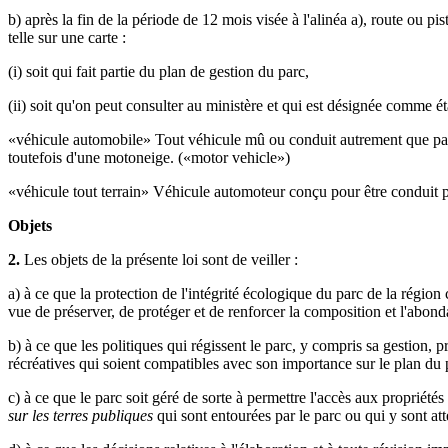
b) après la fin de la période de 12 mois visée à l'alinéa a), route ou p
telle sur une carte :
(i) soit qui fait partie du plan de gestion du parc,
(ii) soit qu'on peut consulter au ministère et qui est désignée comme éta
«véhicule automobile» Tout véhicule mû ou conduit autrement que par l
toutefois d'une motoneige. («motor vehicle»)
«véhicule tout terrain» Véhicule automoteur conçu pour être conduit p
Objets
2.
Les objets de la présente loi sont de veiller :
a) à ce que la protection de l'intégrité écologique du parc de la régio
vue de préserver, de protéger et de renforcer la composition et l'abo
b) à ce que les politiques qui régissent le parc, y compris sa gestion, pr
récréatives qui soient compatibles avec son importance sur le plan du 
c) à ce que le parc soit géré de sorte à permettre l'accès aux propriété
sur les terres publiques
qui sont entourées par le parc ou qui y sont att