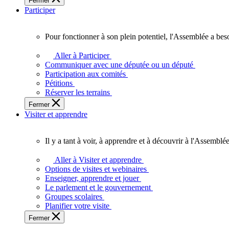
Fermer
des
Participer
Ontariennes
et
Ontariens.
Pour fonctionner à son plein potentiel, l'Assemblée a bes
Pour
fonctionner
Aller à Participer
à
Communiquer avec une députée ou un député
son
Participation aux comités
plein
Pétitions
potentiel,
Réserver les terrains
l'Assemblée
Fermer
a
Visiter et apprendre
besoin
de
vous.
Il y a tant à voir, à apprendre et à découvrir à l'Assemblée
Il
y
Aller à Visiter et apprendre
a
Options de visites et webinaires
tant
Enseigner, apprendre et jouer
à
Le parlement et le gouvernement
voir,
Groupes scolaires
à
Planifier votre visite
apprendre
Fermer
et