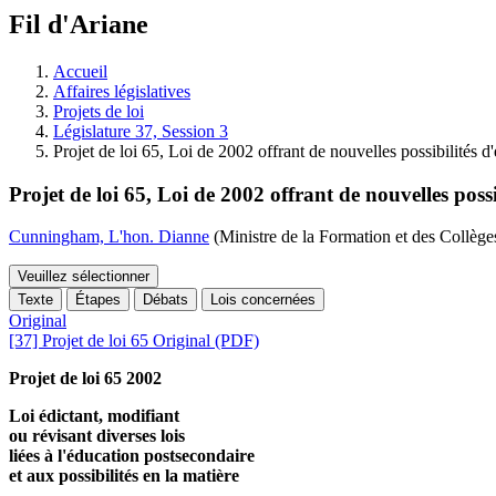
à
Fil d'Ariane
découvrir
à
l'Assemblée
Accueil
législative.
Affaires législatives
Projets de loi
Législature 37, Session 3
Projet de loi 65, Loi de 2002 offrant de nouvelles possibilités 
Projet de loi 65, Loi de 2002 offrant de nouvelles poss
Cunningham, L'hon. Dianne
(Ministre de la Formation et des Collèges
Veuillez sélectionner
Texte
Étapes
Débats
Lois concernées
Original
[37] Projet de loi 65 Original (PDF)
Projet de loi 65 2002
Loi édictant, modifiant
ou révisant diverses lois
liées à l'éducation postsecondaire
et aux possibilités en la matière