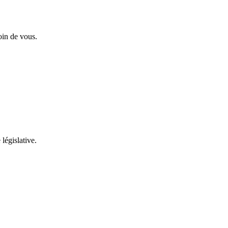
oin de vous.
 législative.