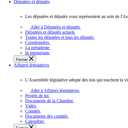
Députées et députés
Les députées et députés vous représentent au sein de l'As
Les
députées
Aller à Députées et députés
et
Députées et députés actuels
députés
Toutes les députées et tous les députés
vous
Coordonnées
représentent
La présidente
au
In memoriam
sein
Fermer
de
Affaires législatives
l'Assemblée
législative
de
L'Assemblée législative adopte des lois qui touchent la v
l'Ontario.
L'Assemblée
législative
Aller à Affaires législatives
adopte
Projets de loi
des
Documents de la Chambre
lois
Vidéo
qui
Comités
touchent
Documents des comités
la
Calendrier
vie