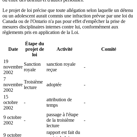
Le projet de loi précise que toute allégation selon laquelle un détenu
ou un adolescent aurait commis une infraction prévue par une loi du
Canada ou de l'Ontario n'a pas pour effet d'empêcher la prise de
mesures disciplinaires internes contre lui, conformément aux
règlements pris en application de la Loi.
Étape du
Date
projet de
Activité
Comité
loi
19
Sanction
sanction royale
novembre
-
royale
reçue
2002
7
Troisième
novembre
adoptée
-
lecture
2002
15
attribution de
octobre
-
-
temps
2002
passage à l'étape
9 octobre
-
de la troisième
-
2002
lecture
rapport est fait du
9 octobre