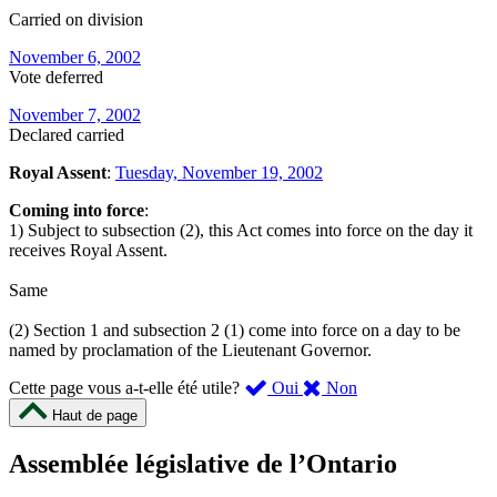
Carried on division
November 6, 2002
Vote deferred
November 7, 2002
Declared carried
Royal Assent
:
Tuesday, November 19, 2002
Coming into force
:
1) Subject to subsection (2), this Act comes into force on the day it
receives Royal Assent.
Same
(2) Section 1 and subsection 2 (1) come into force on a day to be
named by proclamation of the Lieutenant Governor.
,
,
Cette page vous a-t-elle été utile?
Oui
Non
cette
cette
Haut de page
page
page
m’a
ne
Assemblée législative de l’Ontario
été
m’a
utile.
pas