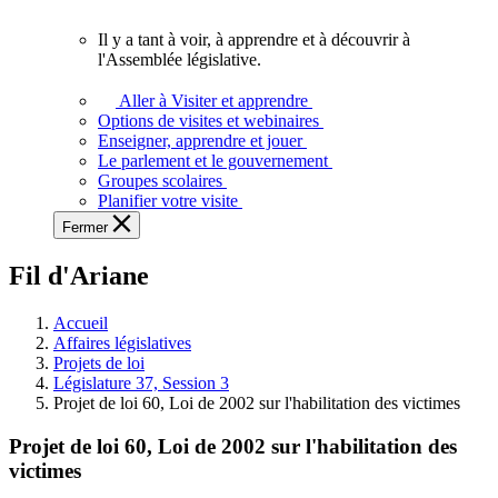
vous.
Il y a tant à voir, à apprendre et à découvrir à
Il
l'Assemblée législative.
y
a
Aller à Visiter et apprendre
tant
Options de visites et webinaires
à
Enseigner, apprendre et jouer
voir,
Le parlement et le gouvernement
à
Groupes scolaires
apprendre
Planifier votre visite
et
Fermer
à
découvrir
Fil d'Ariane
à
l'Assemblée
législative.
Accueil
Affaires législatives
Projets de loi
Législature 37, Session 3
Projet de loi 60, Loi de 2002 sur l'habilitation des victimes
Projet de loi 60, Loi de 2002 sur l'habilitation des
victimes