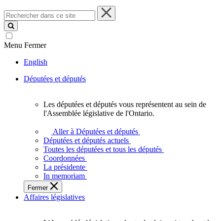
Rechercher
dans
ce
site
Menu
Fermer
English
Députées et députés
Les députées et députés vous représentent au sein de
Les
l'Assemblée législative de l'Ontario.
députées
et
Aller à Députées et députés
députés
Députées et députés actuels
vous
Toutes les députées et tous les députés
représentent
Coordonnées
au
La présidente
sein
In memoriam
de
Fermer
l'Assemblée
Affaires législatives
législative
de
l'Ontario.