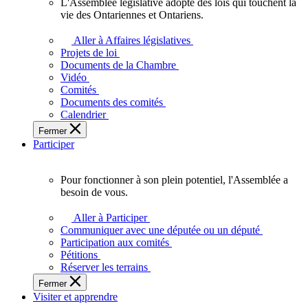
L'Assemblée législative adopte des lois qui touchent la
L'Assemblée
vie des Ontariennes et Ontariens.
législative
adopte
Aller à Affaires législatives
des
Projets de loi
lois
Documents de la Chambre
qui
Vidéo
touchent
Comités
la
Documents des comités
vie
Calendrier
des
Fermer
Ontariennes
Participer
et
Ontariens.
Pour fonctionner à son plein potentiel, l'Assemblée a
Pour
besoin de vous.
fonctionner
à
Aller à Participer
son
Communiquer avec une députée ou un député
plein
Participation aux comités
potentiel,
Pétitions
l'Assemblée
Réserver les terrains
a
Fermer
besoin
Visiter et apprendre
de