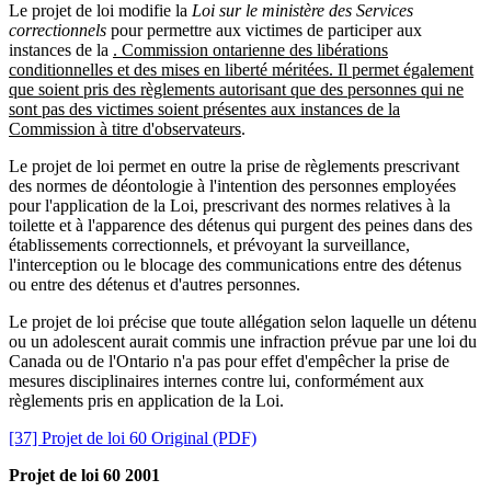
Le projet de loi modifie la
Loi sur le ministère des Services
correctionnels
pour permettre aux victimes de participer aux
instances de la
. Commission ontarienne des libérations
conditionnelles et des mises en liberté méritées. Il permet également
que soient pris des règlements autorisant que des personnes qui ne
sont pas des victimes soient présentes aux instances de la
Commission à titre d'observateurs
.
Le projet de loi permet en outre la prise de règlements prescrivant
des normes de déontologie à l'intention des personnes employées
pour l'application de la Loi, prescrivant des normes relatives à la
toilette et à l'apparence des détenus qui purgent des peines dans des
établissements correctionnels, et prévoyant la surveillance,
l'interception ou le blocage des communications entre des détenus
ou entre des détenus et d'autres personnes.
Le projet de loi précise que toute allégation selon laquelle un détenu
ou un adolescent aurait commis une infraction prévue par une loi du
Canada ou de l'Ontario n'a pas pour effet d'empêcher la prise de
mesures disciplinaires internes contre lui, conformément aux
règlements pris en application de la Loi.
[37] Projet de loi 60 Original (PDF)
Projet de loi 60 2001