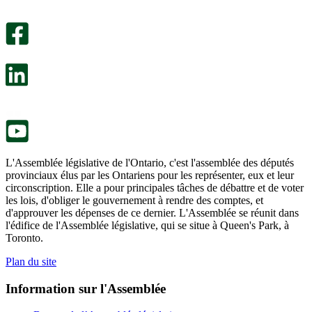
Un
été
sondage
utile.
facultatif
Un
s’ouvre
sondage
dans
facultatif
un
s’ouvre
nouvel
dans
onglet.
un
nouvel
onglet.
L'Assemblée législative de l'Ontario, c'est l'assemblée des députés
provinciaux élus par les Ontariens pour les représenter, eux et leur
circonscription. Elle a pour principales tâches de débattre et de voter
les lois, d'obliger le gouvernement à rendre des comptes, et
d'approuver les dépenses de ce dernier. L'Assemblée se réunit dans
l'édifice de l'Assemblée législative, qui se situe à Queen's Park, à
Toronto.
Plan du site
Information sur l'Assemblée