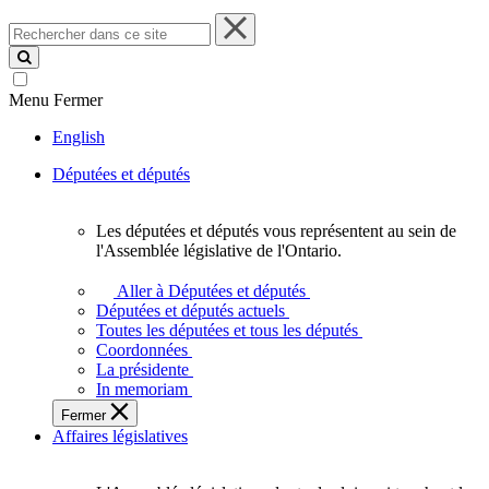
Rechercher
dans
ce
site
Menu
Fermer
English
Députées et députés
Les députées et députés vous représentent au sein de
Les
l'Assemblée législative de l'Ontario.
députées
et
Aller à Députées et députés
députés
Députées et députés actuels
vous
Toutes les députées et tous les députés
représentent
Coordonnées
au
La présidente
sein
In memoriam
de
Fermer
l'Assemblée
Affaires législatives
législative
de
l'Ontario.