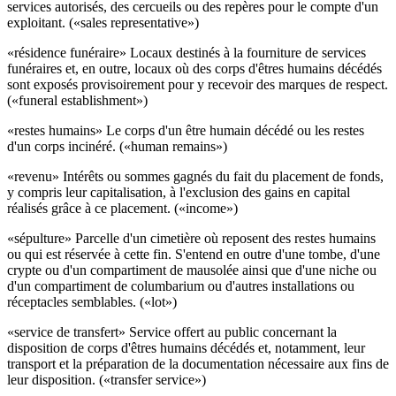
services autorisés, des cercueils ou des repères pour le compte d'un
exploitant. («sales representative»)
«résidence funéraire» Locaux destinés à la fourniture de services
funéraires et, en outre, locaux où des corps d'êtres humains décédés
sont exposés provisoirement pour y recevoir des marques de respect.
(«funeral establishment»)
«restes humains» Le corps d'un être humain décédé ou les restes
d'un corps incinéré. («human remains»)
«revenu» Intérêts ou sommes gagnés du fait du placement de fonds,
y compris leur capitalisation, à l'exclusion des gains en capital
réalisés grâce à ce placement. («income»)
«sépulture» Parcelle d'un cimetière où reposent des restes humains
ou qui est réservée à cette fin. S'entend en outre d'une tombe, d'une
crypte ou d'un compartiment de mausolée ainsi que d'une niche ou
d'un compartiment de columbarium ou d'autres installations ou
réceptacles semblables. («lot»)
«service de transfert» Service offert au public concernant la
disposition de corps d'êtres humains décédés et, notamment, leur
transport et la préparation de la documentation nécessaire aux fins de
leur disposition. («transfer service»)