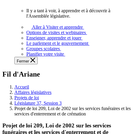
vous.
Il y a tant à voir, à apprendre et à découvrir à
Il
l'Assemblée législative.
y
a
Aller à Visiter et apprendre
tant
Options de visites et webinaires
à
Enseigner, apprendre et jouer
voir,
Le parlement et le gouvernement
à
Groupes scolaires
apprendre
Planifier votre visite
et
Fermer
à
découvrir
Fil d'Ariane
à
l'Assemblée
législative.
Accueil
Affaires législatives
Projets de loi
Législature 37, Session 3
Projet de loi 209, Loi de 2002 sur les services funéraires et les
services d'enterrement et de crémation
Projet de loi 209, Loi de 2002 sur les services
funéraires et les services d'enterrement et de