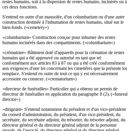
restes humains, soit à la dispersion de restes humains, incinérés ou à
ces deux fonctions.
S'entend en outre d'un mausolée, d'un columbarium ou d'une autre
construction destinée à l'inhumation de restes humains, situé sur le
bien-fonds. («cemetery»)
«columbarium» Construction conçue pour inhumer des restes
humains incinérés dans des compartiments. («columbarium»)
«crématoire» Bâtiment doté d'appareils pour la crémation de restes
humains qui a été approuvé ou autorisé en tant que tel
conformément aux articles 83 à 87 ou qui a été créé conformément
aux exigences d'une loi concernant les cimetières que la présente loi
remplace. S'entend en outre de tout ce qui y est nécessairement
accessoire ou connexe. («crematorium»)
«directeur de funérailles» Particulier qui a obtenu un permis de
directeur de funérailles en application du paragraphe 8 (2). («funeral
director»)
«dirigeant» S'entend notamment du président et d'un vice-président
du conseil d'administration, du président, d'un vice-président, du
secrétaire, du secrétaire adjoint, du trésorier, du trésorier adjoint, du
directeur général et du directeur général adjoint de la personne
morale, de l'associé, du directeur général et du directeur général