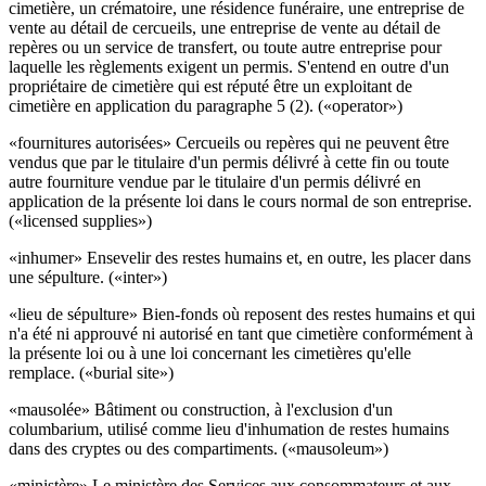
cimetière, un crématoire, une résidence funéraire, une entreprise de
vente au détail de cercueils, une entreprise de vente au détail de
repères ou un service de transfert, ou toute autre entreprise pour
laquelle les règlements exigent un permis. S'entend en outre d'un
propriétaire de cimetière qui est réputé être un exploitant de
cimetière en application du paragraphe 5 (2). («operator»)
«fournitures autorisées» Cercueils ou repères qui ne peuvent être
vendus que par le titulaire d'un permis délivré à cette fin ou toute
autre fourniture vendue par le titulaire d'un permis délivré en
application de la présente loi dans le cours normal de son entreprise.
(«licensed supplies»)
«inhumer» Ensevelir des restes humains et, en outre, les placer dans
une sépulture. («inter»)
«lieu de sépulture» Bien-fonds où reposent des restes humains et qui
n'a été ni approuvé ni autorisé en tant que cimetière conformément à
la présente loi ou à une loi concernant les cimetières qu'elle
remplace. («burial site»)
«mausolée» Bâtiment ou construction, à l'exclusion d'un
columbarium, utilisé comme lieu d'inhumation de restes humains
dans des cryptes ou des compartiments. («mausoleum»)
«ministère» Le ministère des Services aux consommateurs et aux