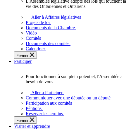
L'Assemblée législative adopte des lois qui touchent la
L'Assemblée
vie des Ontariennes et Ontariens.
législative
adopte
Aller à Affaires législatives
des
Projets de loi
lois
Documents de la Chambre
qui
Vidéo
touchent
Comités
la
Documents des comités
vie
Calendrier
des
Fermer
Ontariennes
Participer
et
Ontariens.
Pour fonctionner à son plein potentiel, l'Assemblée a
Pour
besoin de vous.
fonctionner
à
Aller à Participer
son
Communiquer avec une députée ou un député
plein
Participation aux comités
potentiel,
Pétitions
l'Assemblée
Réserver les terrains
a
Fermer
besoin
Visiter et apprendre
de