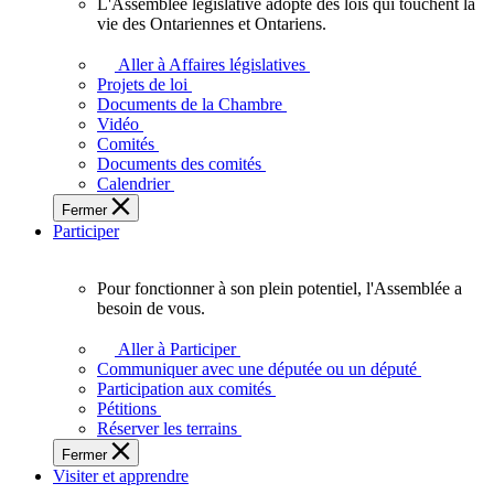
L'Assemblée législative adopte des lois qui touchent la
L'Assemblée
vie des Ontariennes et Ontariens.
législative
adopte
Aller à Affaires législatives
des
Projets de loi
lois
Documents de la Chambre
qui
Vidéo
touchent
Comités
la
Documents des comités
vie
Calendrier
des
Fermer
Ontariennes
Participer
et
Ontariens.
Pour fonctionner à son plein potentiel, l'Assemblée a
Pour
besoin de vous.
fonctionner
à
Aller à Participer
son
Communiquer avec une députée ou un député
plein
Participation aux comités
potentiel,
Pétitions
l'Assemblée
Réserver les terrains
a
Fermer
besoin
Visiter et apprendre
de