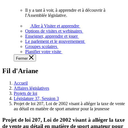
vous.
Il y a tant à voir, à apprendre et à découvrir à
Il
l'Assemblée législative.
y
a
Aller à Visiter et apprendre
tant
Options de visites et webinaires
à
Enseigner, apprendre et jouer
voir,
Le parlement et le gouvernement
à
Groupes scolaires
apprendre
Planifier votre visite
et
Fermer
à
découvrir
Fil d'Ariane
à
l'Assemblée
législative.
Accueil
Affaires législatives
Projets de loi
Législature 37, Session 3
Projet de loi 207, Loi de 2002 visant à alléger la taxe de vente
au détail en matière de sport amateur pour la jeunesse
Projet de loi 207, Loi de 2002 visant à alléger la taxe
de vente au détail en matière de sport amateur pour