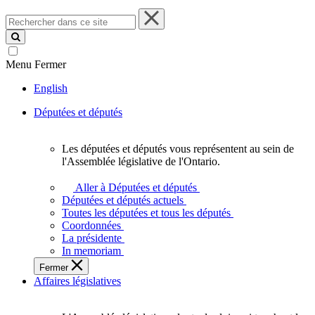
Rechercher
dans
ce
site
Menu
Fermer
English
Députées et députés
Les députées et députés vous représentent au sein de
Les
l'Assemblée législative de l'Ontario.
députées
et
Aller à Députées et députés
députés
Députées et députés actuels
vous
Toutes les députées et tous les députés
représentent
Coordonnées
au
La présidente
sein
In memoriam
de
Fermer
l'Assemblée
Affaires législatives
législative
de
l'Ontario.