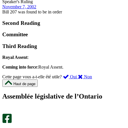
Speaker's Ruling
November 7, 2002
Bill 207 was found to be in order
Second Reading
Committee
Third Reading
Royal Assent
:
Coming into force
:Royal Assent.
,
,
Cette page vous a-t-elle été utile?
Oui
Non
cette
cette
Haut de page
page
page
m’a
ne
Assemblée législative de l’Ontario
été
m’a
utile.
pas
Un
été
sondage
utile.
facultatif
Un
s’ouvre
sondage
dans
facultatif