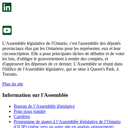
un
s’ouvre
nouvel
dans
onglet.
un
nouvel
onglet.
L'Assemblée législative de l'Ontario, c'est l'assemblée des députés
provinciaux élus par les Ontariens pour les représenter, eux et leur
circonscription. Elle a pour principales tâches de débattre et de voter
les lois, d'obliger le gouvernement à rendre des comptes, et
d'approuver les dépenses de ce dernier. L'Assemblée se réunit dans
l'édifice de l'Assemblée législative, qui se situe à Queen's Park, à
Toronto.
Plan du site
Information sur l'Assemblée
Bureau de l’Assemblée législative
Pour nous joindre
Carrières
Programme de stages à l’Assemblée législative de l’Ontario
(OLIP) (mène vers un autre site en anglais uniquement)