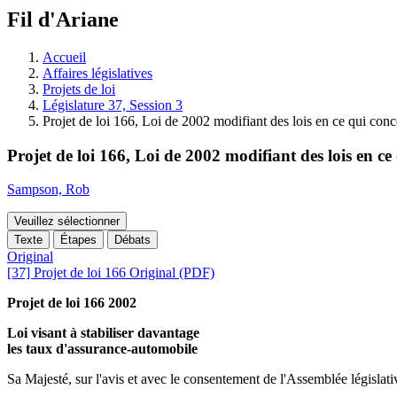
à
Fil d'Ariane
découvrir
à
l'Assemblée
Accueil
législative.
Affaires législatives
Projets de loi
Législature 37, Session 3
Projet de loi 166, Loi de 2002 modifiant des lois en ce qui con
Projet de loi 166, Loi de 2002 modifiant des lois en c
Sampson, Rob
Veuillez sélectionner
Texte
Étapes
Débats
Original
[37] Projet de loi 166 Original (PDF)
Projet de loi 166 2002
Loi visant à stabiliser davantage
les taux d'assurance-automobile
Sa Majesté, sur l'avis et avec le consentement de l'Assemblée législativ