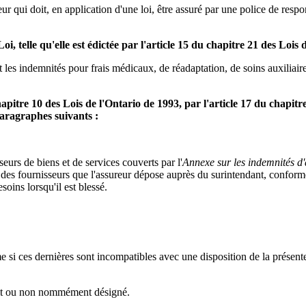
qui doit, en application d'une loi, être assuré par une police de respon
i, telle qu'elle est édictée par l'article 15 du chapitre 21 des Lois
les indemnités pour frais médicaux, de réadaptation, de soins auxiliaires
 chapitre 10 des Lois de l'Ontario de 1993, par l'article 17 du chapit
paragraphes suivants :
eurs de biens et de services couverts par l'
Annexe sur les indemnités d'
te des fournisseurs que l'assureur dépose auprès du surintendant, confo
soins lorsqu'il est blessé.
me si ces dernières sont incompatibles avec une disposition de la présente
y soit ou non nommément désigné.