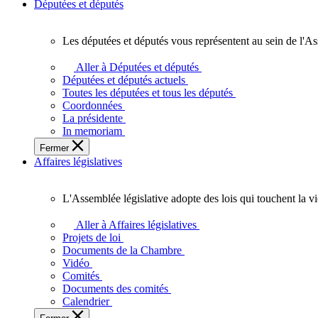
Députées et députés
Les députées et députés vous représentent au sein de l'As
Les
députées
Aller à Députées et députés
et
Députées et députés actuels
députés
Toutes les députées et tous les députés
vous
Coordonnées
représentent
La présidente
au
In memoriam
sein
Fermer
de
Affaires législatives
l'Assemblée
législative
de
L'Assemblée législative adopte des lois qui touchent la v
l'Ontario.
L'Assemblée
législative
Aller à Affaires législatives
adopte
Projets de loi
des
Documents de la Chambre
lois
Vidéo
qui
Comités
touchent
Documents des comités
la
Calendrier
vie