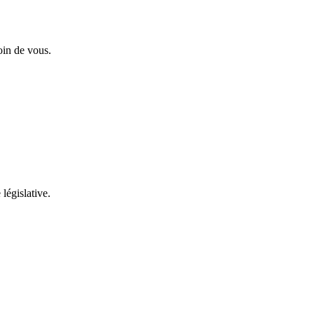
oin de vous.
 législative.