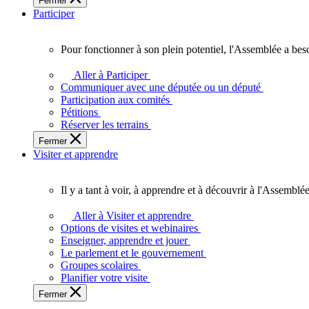
Fermer
des
Participer
Ontariennes
et
Ontariens.
Pour fonctionner à son plein potentiel, l'Assemblée a bes
Pour
fonctionner
Aller à Participer
à
Communiquer avec une députée ou un député
son
Participation aux comités
plein
Pétitions
potentiel,
Réserver les terrains
l'Assemblée
Fermer
a
Visiter et apprendre
besoin
de
vous.
Il y a tant à voir, à apprendre et à découvrir à l'Assemblée
Il
y
Aller à Visiter et apprendre
a
Options de visites et webinaires
tant
Enseigner, apprendre et jouer
à
Le parlement et le gouvernement
voir,
Groupes scolaires
à
Planifier votre visite
apprendre
Fermer
et