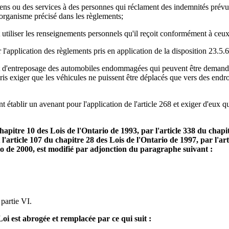
iens ou des services à des personnes qui réclament des indemnités prévue
l'organisme précisé dans les règlements;
 utiliser les renseignements personnels qu'il reçoit conformément à ceux 
l'application des règlements pris en application de la disposition 23.5.6
et d'entreposage des automobiles endommagées qui peuvent être demandés
s exiger que les véhicules ne puissent être déplacés que vers des endroi
 établir un avenant pour l'application de l'article 268 et exiger d'eux qu'i
u chapitre 10 des Lois de l'Ontario de 1993, par l'article 338 du chap
t l'article 107 du chapitre 28 des Lois de l'Ontario de 1997, par l'ar
rio de 2000, est modifié par adjonction du paragraphe suivant :
 partie VI.
oi est abrogée et remplacée par ce qui suit :