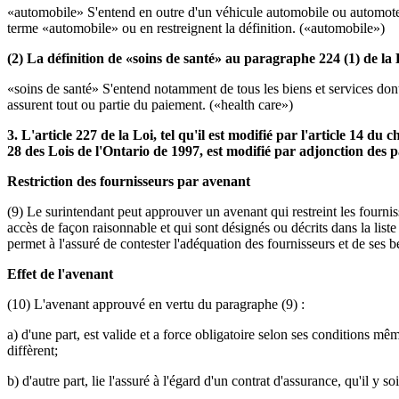
«automobile» S'entend en outre d'un véhicule automobile ou automoteur 
terme «automobile» ou en restreignent la définition. («automobile»)
(2) La définition de «soins de santé» au paragraphe 224 (1) de la Lo
«soins de santé» S'entend notamment de tous les biens et services dont 
assurent tout ou partie du paiement. («health care»)
3. L'article 227 de la Loi, tel qu'il est modifié par l'article 14 du
28 des Lois de l'Ontario de 1997, est modifié par adjonction des 
Restriction des fournisseurs par avenant
(9) Le surintendant peut approuver un avenant qui restreint les fourniss
accès de façon raisonnable et qui sont désignés ou décrits dans la lis
permet à l'assuré de contester l'adéquation des fournisseurs et de ses be
Effet de l'avenant
(10) L'avenant approuvé en vertu du paragraphe (9) :
a) d'une part, est valide et a force obligatoire selon ses conditions mê
diffèrent;
b) d'autre part, lie l'assuré à l'égard d'un contrat d'assurance, qu'il 