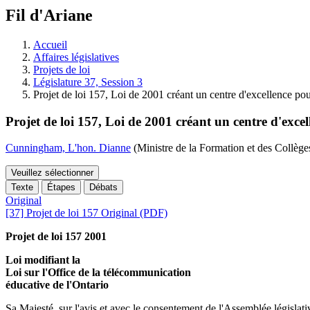
à
Fil d'Ariane
découvrir
à
l'Assemblée
Accueil
législative.
Affaires législatives
Projets de loi
Législature 37, Session 3
Projet de loi 157, Loi de 2001 créant un centre d'excellence po
Projet de loi 157, Loi de 2001 créant un centre d'exc
Cunningham, L'hon. Dianne
(Ministre de la Formation et des Collèges
Veuillez sélectionner
Texte
Étapes
Débats
Original
[37] Projet de loi 157 Original (PDF)
Projet de loi 157 2001
Loi modifiant la
Loi sur l'Office de la télécommunication
éducative de l'Ontario
Sa Majesté, sur l'avis et avec le consentement de l'Assemblée législativ