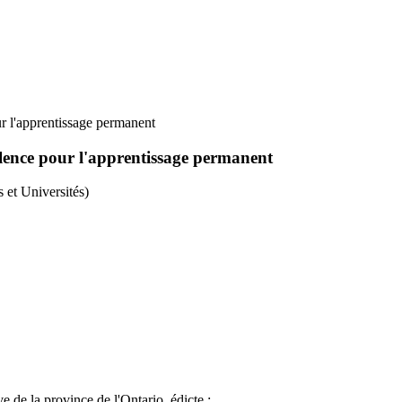
ur l'apprentissage permanent
ellence pour l'apprentissage permanent
 et Universités)
e de la province de l'Ontario, édicte :