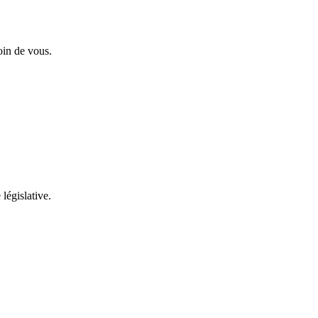
oin de vous.
 législative.