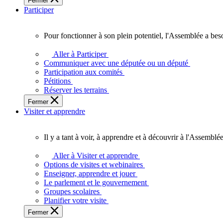
Fermer
des
Participer
Ontariennes
et
Ontariens.
Pour fonctionner à son plein potentiel, l'Assemblée a bes
Pour
fonctionner
Aller à Participer
à
Communiquer avec une députée ou un député
son
Participation aux comités
plein
Pétitions
potentiel,
Réserver les terrains
l'Assemblée
Fermer
a
Visiter et apprendre
besoin
de
vous.
Il y a tant à voir, à apprendre et à découvrir à l'Assemblée
Il
y
Aller à Visiter et apprendre
a
Options de visites et webinaires
tant
Enseigner, apprendre et jouer
à
Le parlement et le gouvernement
voir,
Groupes scolaires
à
Planifier votre visite
apprendre
Fermer
et