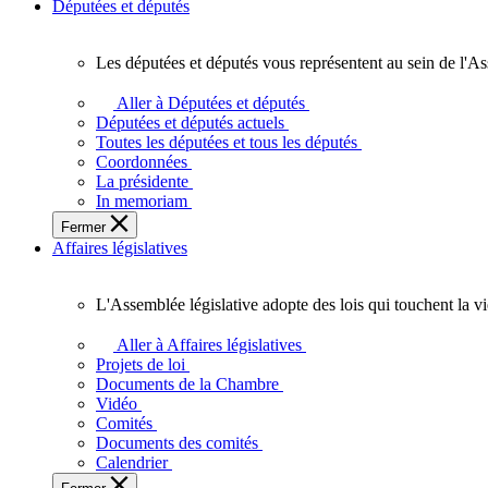
Députées et députés
Les députées et députés vous représentent au sein de l'As
Les
députées
Aller à Députées et députés
et
Députées et députés actuels
députés
Toutes les députées et tous les députés
vous
Coordonnées
représentent
La présidente
au
In memoriam
sein
Fermer
de
Affaires législatives
l'Assemblée
législative
de
L'Assemblée législative adopte des lois qui touchent la v
l'Ontario.
L'Assemblée
législative
Aller à Affaires législatives
adopte
Projets de loi
des
Documents de la Chambre
lois
Vidéo
qui
Comités
touchent
Documents des comités
la
Calendrier
vie