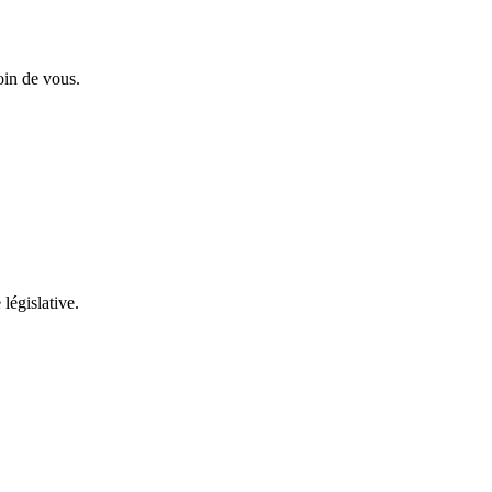
oin de vous.
 législative.