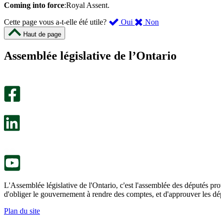
Coming into force
:Royal Assent.
,
,
Cette page vous a-t-elle été utile?
Oui
Non
cette
cette
Haut de page
page
page
m’a
ne
Assemblée législative de l’Ontario
été
m’a
utile.
pas
Un
été
sondage
utile.
facultatif
Un
s’ouvre
sondage
dans
facultatif
un
s’ouvre
nouvel
dans
onglet.
un
nouvel
onglet.
L'Assemblée législative de l'Ontario, c'est l'assemblée des députés prov
d'obliger le gouvernement à rendre des comptes, et d'approuver les dép
Plan du site