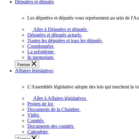
Députées et députés
Les députées et députés vous représentent au sein de l'As
Les
députées
Aller à Députées et députés
et
Députées et députés actuels
députés
Toutes les députées et tous les députés
vous
Coordonnées
représentent
La présidente
au
In memoriam
sein
Fermer
de
Affaires législatives
l'Assemblée
législative
de
L'Assemblée législative adopte des lois qui touchent la v
l'Ontario.
L'Assemblée
législative
Aller à Affaires législatives
adopte
Projets de loi
des
Documents de la Chambre
lois
Vidéo
qui
Comités
touchent
Documents des comités
la
Calendrier
vie