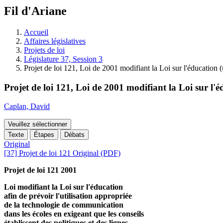
à
Fil d'Ariane
découvrir
à
l'Assemblée
Accueil
législative.
Affaires législatives
Projets de loi
Législature 37, Session 3
Projet de loi 121, Loi de 2001 modifiant la Loi sur l'éducation (
Projet de loi 121, Loi de 2001 modifiant la Loi sur l'é
Caplan, David
Veuillez sélectionner
Texte
Étapes
Débats
Original
[37] Projet de loi 121 Original (PDF)
Projet de loi 121 2001
Loi modifiant la Loi sur l'éducation
afin de prévoir l'utilisation appropriée
de la technologie de communication
dans les écoles en exigeant que les conseils
établissent des politiques et des lignes