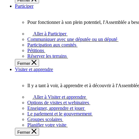
Fermer
des
Participer
Ontariennes
et
Ontariens.
Pour fonctionner à son plein potentiel, l'Assemblée a bes
Pour
fonctionner
Aller à Participer
à
Communiquer avec une députée ou un député
son
Participation aux comités
plein
Pétitions
potentiel,
Réserver les terrains
l'Assemblée
Fermer
a
Visiter et apprendre
besoin
de
vous.
Il y a tant à voir, à apprendre et à découvrir à l'Assemblée
Il
y
Aller à Visiter et apprendre
a
Options de visites et webinaires
tant
Enseigner, apprendre et jouer
à
Le parlement et le gouvernement
voir,
Groupes scolaires
à
Planifier votre visite
apprendre
Fermer
et