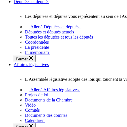
Députées et députés
Les députées et députés vous représentent au sein de l'As
Les
députées
Aller à Députées et députés
et
Députées et députés actuels
députés
Toutes les députées et tous les députés
vous
Coordonnées
représentent
La présidente
au
In memoriam
sein
Fermer
de
Affaires législatives
l'Assemblée
législative
de
L'Assemblée législative adopte des lois qui touchent la v
l'Ontario.
L'Assemblée
législative
Aller à Affaires législatives
adopte
Projets de loi
des
Documents de la Chambre
lois
Vidéo
qui
Comités
touchent
Documents des comités
la
Calendrier
vie