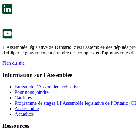
dans
facultatif
un
s’ouvre
nouvel
dans
onglet.
un
nouvel
onglet.
L'Assemblée législative de l'Ontario, c'est l'assemblée des députés prov
d'obliger le gouvernement à rendre des comptes, et d'approuver les dép
Plan du site
Information sur l'Assemblée
Bureau de l’Assemblée législative
Pour nous joindre
Carrières
Programme de stages à l’Assemblée législative de l’Ontario (OL
Accessibilité
Actualités
Ressources