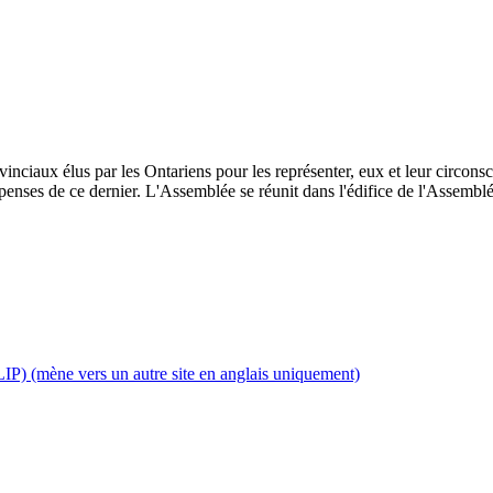
inciaux élus par les Ontariens pour les représenter, eux et leur circonscri
enses de ce dernier. L'Assemblée se réunit dans l'édifice de l'Assemblée
IP) (mène vers un autre site en anglais uniquement)