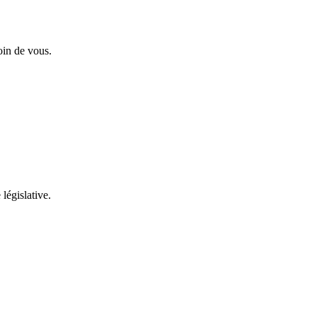
oin de vous.
 législative.