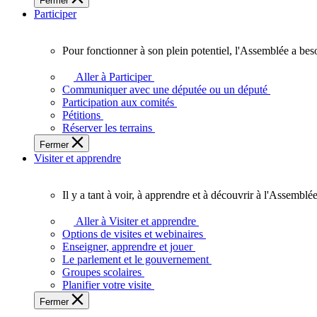
Fermer
des
Participer
Ontariennes
et
Ontariens.
Pour fonctionner à son plein potentiel, l'Assemblée a bes
Pour
fonctionner
Aller à Participer
à
Communiquer avec une députée ou un député
son
Participation aux comités
plein
Pétitions
potentiel,
Réserver les terrains
l'Assemblée
Fermer
a
Visiter et apprendre
besoin
de
vous.
Il y a tant à voir, à apprendre et à découvrir à l'Assemblée
Il
y
Aller à Visiter et apprendre
a
Options de visites et webinaires
tant
Enseigner, apprendre et jouer
à
Le parlement et le gouvernement
voir,
Groupes scolaires
à
Planifier votre visite
apprendre
Fermer
et