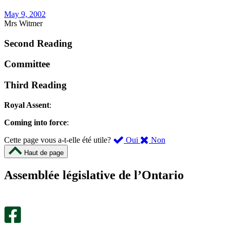
May 9, 2002
Mrs Witmer
Second Reading
Committee
Third Reading
Royal Assent
:
Coming into force
:
,
,
Cette page vous a-t-elle été utile?
Oui
Non
cette
cette
Haut de page
page
page
m’a
ne
Assemblée législative de l’Ontario
été
m’a
utile.
pas
Un
été
sondage
utile.
facultatif
Un
s’ouvre
sondage