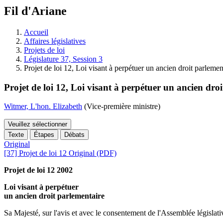
à
Fil d'Ariane
découvrir
à
l'Assemblée
Accueil
législative.
Affaires législatives
Projets de loi
Législature 37, Session 3
Projet de loi 12, Loi visant à perpétuer un ancien droit parlemen
Projet de loi 12, Loi visant à perpétuer un ancien dro
Witmer, L'hon. Elizabeth
(Vice-première ministre)
Veuillez sélectionner
Texte
Étapes
Débats
Original
[37] Projet de loi 12 Original (PDF)
Projet de loi 12 2002
Loi visant à perpétuer
un ancien droit parlementaire
Sa Majesté, sur l'avis et avec le consentement de l'Assemblée législativ