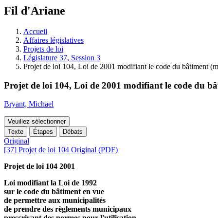
à
Fil d'Ariane
découvrir
à
l'Assemblée
Accueil
législative.
Affaires législatives
Projets de loi
Législature 37, Session 3
Projet de loi 104, Loi de 2001 modifiant le code du bâtiment (
Projet de loi 104, Loi de 2001 modifiant le code du 
Bryant, Michael
Veuillez sélectionner
Texte
Étapes
Débats
Original
[37] Projet de loi 104 Original (PDF)
Projet de loi 104 2001
Loi modifiant la Loi de 1992
sur le code du bâtiment en vue
de permettre aux municipalités
de prendre des règlements municipaux
prescrivant des normes pour l'utilisation