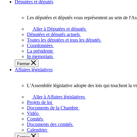
Députées et députés
Les députées et députés vous représentent au sein de l'As
Les
députées
Aller à Députées et députés
et
Députées et députés actuels
députés
Toutes les députées et tous les députés
vous
Coordonnées
représentent
La présidente
au
In memoriam
sein
Fermer
de
Affaires législatives
l'Assemblée
législative
de
L'Assemblée législative adopte des lois qui touchent la v
l'Ontario.
L'Assemblée
législative
Aller à Affaires législatives
adopte
Projets de loi
des
Documents de la Chambre
lois
Vidéo
qui
Comités
touchent
Documents des comités
la
Calendrier
vie