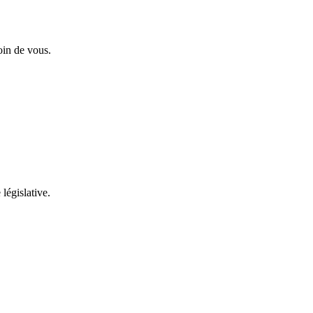
oin de vous.
 législative.