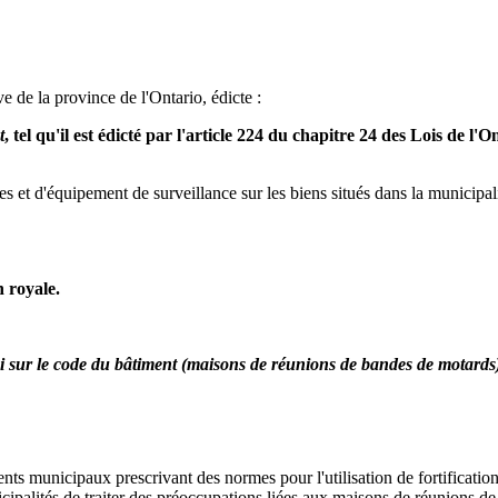
e de la province de l'Ontario, édicte :
t
, tel qu'il est édicté par l'article 224 du chapitre 24 des Lois de l
ades et d'équipement de surveillance sur les biens situés dans la municipa
n royale.
i sur le code du bâtiment (maisons de réunions de bandes de motards
nts municipaux prescrivant des normes pour l'utilisation de fortification
nicipalités de traiter des préoccupations liées aux maisons de réunions d