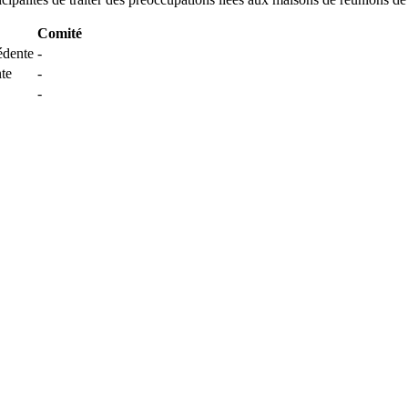
Comité
édente
-
nte
-
-