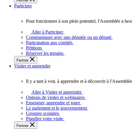
Fermer
des
Participer
Ontariennes
et
Ontariens.
Pour fonctionner à son plein potentiel, l'Assemblée a bes
Pour
fonctionner
Aller à Participer
à
Communiquer avec une députée ou un député
son
Participation aux comités
plein
Pétitions
potentiel,
Réserver les terrains
l'Assemblée
Fermer
a
Visiter et apprendre
besoin
de
vous.
Il y a tant à voir, à apprendre et à découvrir à l'Assemblée
Il
y
Aller à Visiter et apprendre
a
Options de visites et webinaires
tant
Enseigner, apprendre et jouer
à
Le parlement et le gouvernement
voir,
Groupes scolaires
à
Planifier votre visite
apprendre
Fermer
et