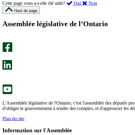
,
,
Cette page vous a-t-elle été utile?
Oui
Non
cette
cette
Haut de page
page
page
m’a
ne
Assemblée législative de l’Ontario
été
m’a
utile.
pas
Un
été
sondage
utile.
facultatif
Un
s’ouvre
sondage
dans
facultatif
un
s’ouvre
nouvel
dans
onglet.
un
nouvel
onglet.
L'Assemblée législative de l'Ontario, c'est l'assemblée des députés prov
d'obliger le gouvernement à rendre des comptes, et d'approuver les dép
Plan du site
Information sur l'Assemblée