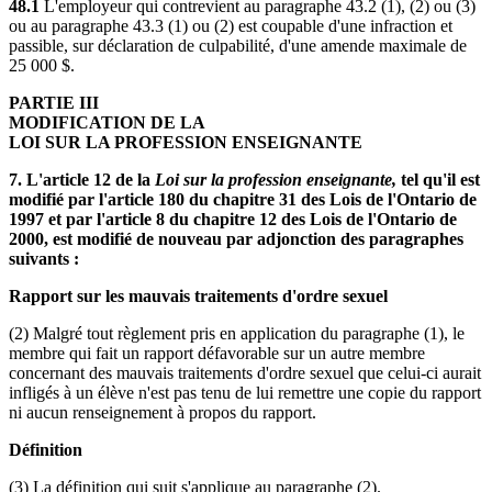
48.1
L'employeur qui contrevient au paragraphe 43.2 (1), (2) ou (3)
ou au paragraphe 43.3 (1) ou (2) est coupable d'une infraction et
passible, sur déclaration de culpabilité, d'une amende maximale de
25 000 $.
PARTIE III
MODIFICATION DE LA
LOI SUR LA PROFESSION ENSEIGNANTE
7. L'article 12 de la
Loi sur la profession enseignante,
tel qu'il est
modifié par l'article 180 du chapitre 31 des Lois de l'Ontario de
1997 et par l'article 8 du chapitre 12 des Lois de l'Ontario de
2000, est modifié de nouveau par adjonction des paragraphes
suivants :
Rapport sur les mauvais traitements d'ordre sexuel
(2) Malgré tout règlement pris en application du paragraphe (1), le
membre qui fait un rapport défavorable sur un autre membre
concernant des mauvais traitements d'ordre sexuel que celui-ci aurait
infligés à un élève n'est pas tenu de lui remettre une copie du rapport
ni aucun renseignement à propos du rapport.
Définition
(3) La définition qui suit s'applique au paragraphe (2).