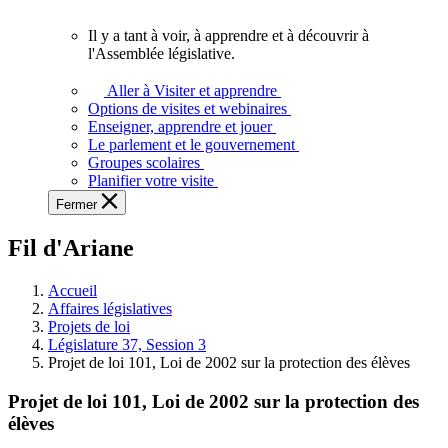
vous.
Il y a tant à voir, à apprendre et à découvrir à
Il
l'Assemblée législative.
y
a
Aller à Visiter et apprendre
tant
Options de visites et webinaires
à
Enseigner, apprendre et jouer
voir,
Le parlement et le gouvernement
à
Groupes scolaires
apprendre
Planifier votre visite
et
Fermer
à
découvrir
Fil d'Ariane
à
l'Assemblée
législative.
Accueil
Affaires législatives
Projets de loi
Législature 37, Session 3
Projet de loi 101, Loi de 2002 sur la protection des élèves
Projet de loi 101, Loi de 2002 sur la protection des
élèves