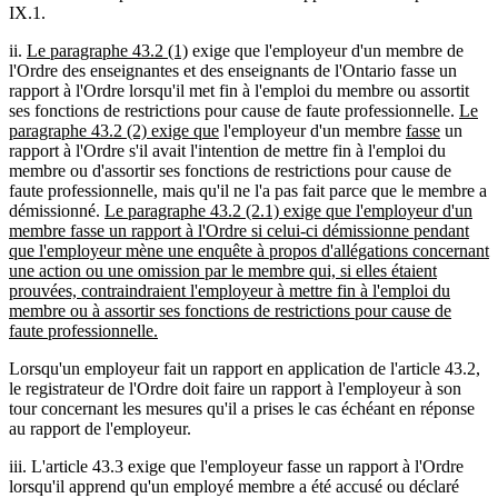
IX.1.
ii.
Le paragraphe 43.2 (1)
exige que l'employeur d'un membre de
l'Ordre des enseignantes et des enseignants de l'Ontario fasse un
rapport à l'Ordre lorsqu'il met fin à l'emploi du membre ou assortit
ses fonctions de restrictions pour cause de faute professionnelle.
Le
paragraphe 43.2 (2) exige que
l'employeur d'un membre
fasse
un
rapport à l'Ordre s'il avait l'intention de mettre fin à l'emploi du
membre ou d'assortir ses fonctions de restrictions pour cause de
faute professionnelle, mais qu'il ne l'a pas fait parce que le membre a
démissionné.
Le paragraphe 43.2 (2.1) exige que l'employeur d'un
membre fasse un rapport à l'Ordre si celui-ci démissionne pendant
que l'employeur mène une enquête à propos d'allégations concernant
une action ou une omission par le membre qui, si elles étaient
prouvées, contraindraient l'employeur à mettre fin à l'emploi du
membre ou à assortir ses fonctions de restrictions pour cause de
faute professionnelle.
Lorsqu'un employeur fait un rapport en application de l'article 43.2,
le registrateur de l'Ordre doit faire un rapport à l'employeur à son
tour concernant les mesures qu'il a prises le cas échéant en réponse
au rapport de l'employeur.
iii. L'article 43.3 exige que l'employeur fasse un rapport à l'Ordre
lorsqu'il apprend qu'un employé membre a été accusé ou déclaré