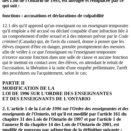
des Lois de l'Ontario de 1993, est abrogée et remplacée par ce
qui suit :
fonctions : accusations et déclarations de culpabilité
12.1 dès qu'il apprend qu'un enseignant ou un enseignant temporaire
qu'il emploie a été accusé ou déclaré coupable d'une infraction liée à
un comportement d'ordre sexuel et à des mineurs prévue par le
Code
criminel
(Canada) qui, de l'avis du conseil, donne à penser que les
élèves risquent d'être en danger, prendre promptement des mesures
afin de veiller à ce que l'enseignant ou l'enseignant temporaire
n'exerce aucune fonction dans une salle de classe et aucune fonction
qui le mettrait en contact avec des élèves, en attendant le retrait de
l'accusation, la libération à la suite d'une enquête préliminaire, l'arrêt
des procédures ou l'acquittement, selon le cas;
PARTIE II
MODIFICATION DE LA
LOI DE 1996 SUR L'ORDRE DES ENSEIGNANTES
ET DES ENSEIGNANTS DE L'ONTARIO
2. L'article 1 de la
Loi de 1996 sur l'Ordre des enseignantes et des
enseignants de l'Ontario
, tel qu'il est modifié par l'article 161 du
chapitre 31 des Lois de l'Ontario de 1997 et par l'article 1 de
l'annexe B du chapitre 14 des Lois de l'Ontario de 2001, est
modifié de nouveau par adjonction de la définition suivante :