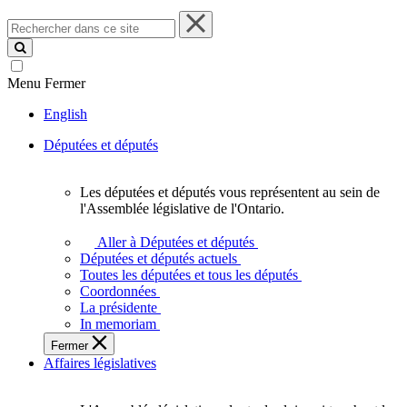
Rechercher
dans
ce
site
Menu
Fermer
English
Députées et députés
Les députées et députés vous représentent au sein de
Les
l'Assemblée législative de l'Ontario.
députées
et
Aller à Députées et députés
députés
Députées et députés actuels
vous
Toutes les députées et tous les députés
représentent
Coordonnées
au
La présidente
sein
In memoriam
de
Fermer
l'Assemblée
Affaires législatives
législative
de
l'Ontario.