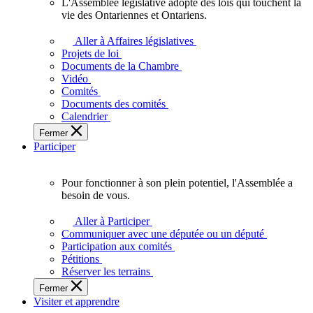
L'Assemblée législative adopte des lois qui touchent la
L'Assemblée
vie des Ontariennes et Ontariens.
législative
adopte
Aller à Affaires législatives
des
Projets de loi
lois
Documents de la Chambre
qui
Vidéo
touchent
Comités
la
Documents des comités
vie
Calendrier
des
Fermer
Ontariennes
Participer
et
Ontariens.
Pour fonctionner à son plein potentiel, l'Assemblée a
Pour
besoin de vous.
fonctionner
à
Aller à Participer
son
Communiquer avec une députée ou un député
plein
Participation aux comités
potentiel,
Pétitions
l'Assemblée
Réserver les terrains
a
Fermer
besoin
Visiter et apprendre
de