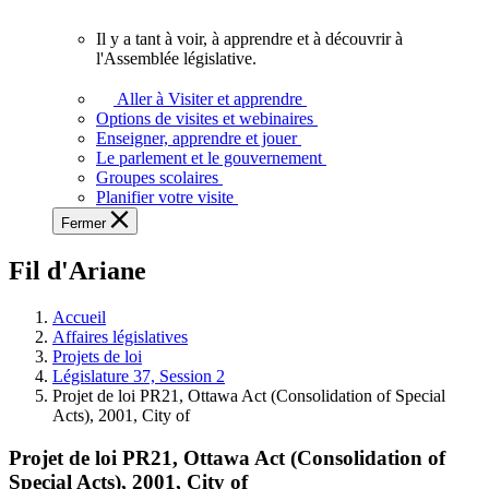
vous.
Il y a tant à voir, à apprendre et à découvrir à
Il
l'Assemblée législative.
y
a
Aller à Visiter et apprendre
tant
Options de visites et webinaires
à
Enseigner, apprendre et jouer
voir,
Le parlement et le gouvernement
à
Groupes scolaires
apprendre
Planifier votre visite
et
Fermer
à
découvrir
Fil d'Ariane
à
l'Assemblée
législative.
Accueil
Affaires législatives
Projets de loi
Législature 37, Session 2
Projet de loi PR21, Ottawa Act (Consolidation of Special
Acts), 2001, City of
Projet de loi PR21, Ottawa Act (Consolidation of
Special Acts), 2001, City of