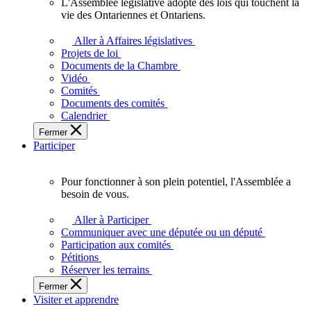
L'Assemblée législative adopte des lois qui touchent la
L'Assemblée
vie des Ontariennes et Ontariens.
législative
adopte
Aller à Affaires législatives
des
Projets de loi
lois
Documents de la Chambre
qui
Vidéo
touchent
Comités
la
Documents des comités
vie
Calendrier
des
Fermer
Ontariennes
Participer
et
Ontariens.
Pour fonctionner à son plein potentiel, l'Assemblée a
Pour
besoin de vous.
fonctionner
à
Aller à Participer
son
Communiquer avec une députée ou un député
plein
Participation aux comités
potentiel,
Pétitions
l'Assemblée
Réserver les terrains
a
Fermer
besoin
Visiter et apprendre
de