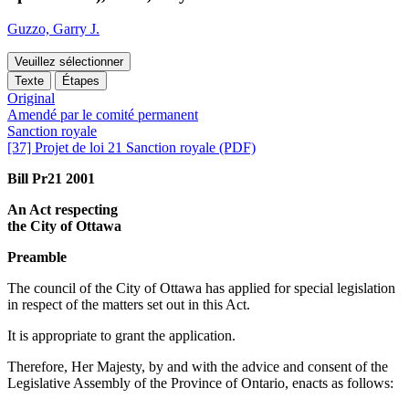
Guzzo, Garry J.
Veuillez sélectionner
Texte
Étapes
Original
Amendé par le comité permanent
Sanction royale
[37] Projet de loi 21 Sanction royale (PDF)
Bill Pr21 2001
An Act respecting
the City of Ottawa
Preamble
The council of the City of Ottawa has applied for special legislation
in respect of the matters set out in this Act.
It is appropriate to grant the application.
Therefore, Her Majesty, by and with the advice and consent of the
Legislative Assembly of the Province of Ontario, enacts as follows: