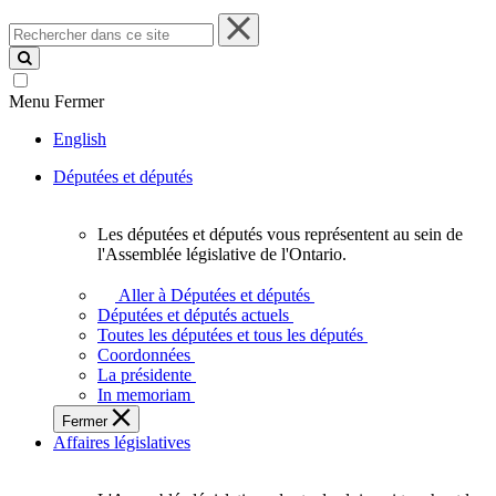
Rechercher
dans
ce
site
Menu
Fermer
English
Députées et députés
Les députées et députés vous représentent au sein de
Les
l'Assemblée législative de l'Ontario.
députées
et
Aller à Députées et députés
députés
Députées et députés actuels
vous
Toutes les députées et tous les députés
représentent
Coordonnées
au
La présidente
sein
In memoriam
de
Fermer
l'Assemblée
Affaires législatives
législative
de
l'Ontario.