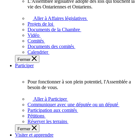
L'Assemblée législative adopte des lois qui touchent la
L'Assemblée
vie des Ontariennes et Ontariens.
législative
adopte
Aller à Affaires législatives
des
Projets de loi
lois
Documents de la Chambre
qui
Vidéo
touchent
Comités
la
Documents des comités
vie
Calendrier
des
Fermer
Ontariennes
Participer
et
Ontariens.
Pour fonctionner à son plein potentiel, l'Assemblée a
Pour
besoin de vous.
fonctionner
à
Aller à Participer
son
Communiquer avec une députée ou un député
plein
Participation aux comités
potentiel,
Pétitions
l'Assemblée
Réserver les terrains
a
Fermer
besoin
Visiter et apprendre
de