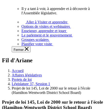
vous.
Il y a tant à voir, à apprendre et à découvrir à
Il
l'Assemblée législative.
y
a
Aller à Visiter et apprendre
tant
Options de visites et webinaires
à
Enseigner, apprendre et jouer
voir,
Le parlement et le gouvernement
à
Groupes scolaires
apprendre
Planifier votre visite
et
Fermer
à
découvrir
Fil d'Ariane
à
l'Assemblée
législative.
Accueil
Affaires législatives
Projets de loi
Législature 37, Session 1
Projet de loi 145, Loi de 2000 sur le retour à l'école
(Hamilton-Wentworth District School Board)
Projet de loi 145, Loi de 2000 sur le retour à l'école
(Hamilton-Wentworth District School Board)