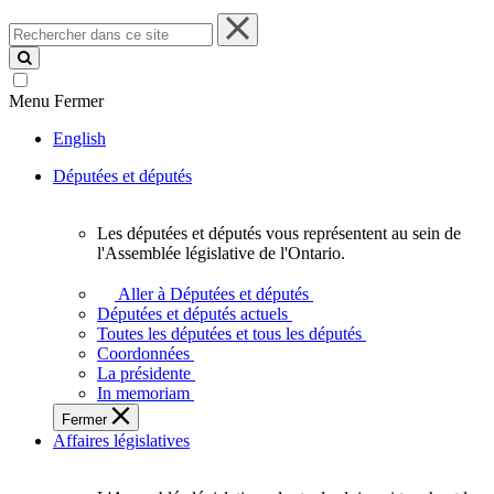
Rechercher
dans
ce
site
Menu
Fermer
English
Députées et députés
Les députées et députés vous représentent au sein de
Les
l'Assemblée législative de l'Ontario.
députées
et
Aller à Députées et députés
députés
Députées et députés actuels
vous
Toutes les députées et tous les députés
représentent
Coordonnées
au
La présidente
sein
In memoriam
de
Fermer
l'Assemblée
Affaires législatives
législative
de
l'Ontario.