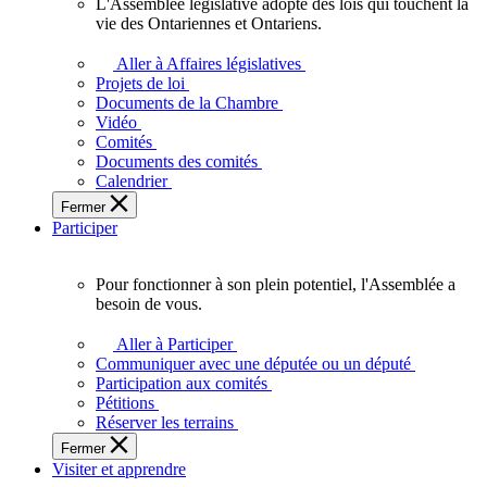
L'Assemblée législative adopte des lois qui touchent la
L'Assemblée
vie des Ontariennes et Ontariens.
législative
adopte
Aller à Affaires législatives
des
Projets de loi
lois
Documents de la Chambre
qui
Vidéo
touchent
Comités
la
Documents des comités
vie
Calendrier
des
Fermer
Ontariennes
Participer
et
Ontariens.
Pour fonctionner à son plein potentiel, l'Assemblée a
Pour
besoin de vous.
fonctionner
à
Aller à Participer
son
Communiquer avec une députée ou un député
plein
Participation aux comités
potentiel,
Pétitions
l'Assemblée
Réserver les terrains
a
Fermer
besoin
Visiter et apprendre
de