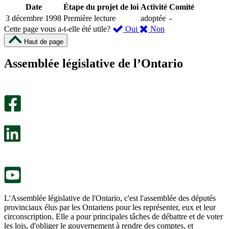
Date
Étape du projet de loi
Activité
Comité
3 décembre 1998
Première lecture
adoptée
-
,
,
Cette page vous a-t-elle été utile?
Oui
Non
cette
cette
Haut de page
page
page
m’a
ne
Assemblée législative de l’Ontario
été
m’a
utile.
pas
Un
été
sondage
utile.
facultatif
Un
s’ouvre
sondage
dans
facultatif
un
s’ouvre
nouvel
dans
onglet.
un
nouvel
onglet.
L'Assemblée législative de l'Ontario, c'est l'assemblée des députés
provinciaux élus par les Ontariens pour les représenter, eux et leur
circonscription. Elle a pour principales tâches de débattre et de voter
les lois, d'obliger le gouvernement à rendre des comptes, et