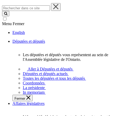
Rechercher
dans
ce
site
Menu
Fermer
English
Députées et députés
Les députées et députés vous représentent au sein de
Les
l'Assemblée législative de l'Ontario.
députées
et
Aller à Députées et députés
députés
Députées et députés actuels
vous
Toutes les députées et tous les députés
représentent
Coordonnées
au
La présidente
sein
In memoriam
de
Fermer
l'Assemblée
Affaires législatives
législative
de
l'Ontario.