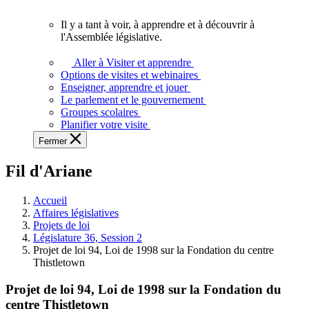
vous.
Il y a tant à voir, à apprendre et à découvrir à
Il
l'Assemblée législative.
y
a
Aller à Visiter et apprendre
tant
Options de visites et webinaires
à
Enseigner, apprendre et jouer
voir,
Le parlement et le gouvernement
à
Groupes scolaires
apprendre
Planifier votre visite
et
Fermer
à
découvrir
Fil d'Ariane
à
l'Assemblée
législative.
Accueil
Affaires législatives
Projets de loi
Législature 36, Session 2
Projet de loi 94, Loi de 1998 sur la Fondation du centre
Thistletown
Projet de loi 94, Loi de 1998 sur la Fondation du
centre Thistletown