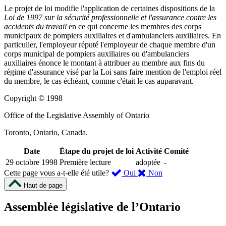
Le projet de loi modifie l'application de certaines dispositions de la
Loi de 1997 sur la sécurité professionnelle et l'assurance contre les
accidents du travail
en ce qui concerne les membres des corps
municipaux de pompiers auxiliaires et d'ambulanciers auxiliaires. En
particulier, l'employeur réputé l'employeur de chaque membre d'un
corps municipal de pompiers auxiliaires ou d'ambulanciers
auxiliaires énonce le montant à attribuer au membre aux fins du
régime d'assurance visé par la Loi sans faire mention de l'emploi réel
du membre, le cas échéant, comme c'était le cas auparavant.
Copyright © 1998
Office of the Legislative Assembly of Ontario
Toronto, Ontario, Canada.
Date
Étape du projet de loi
Activité
Comité
29 octobre 1998
Première lecture
adoptée
-
,
,
Cette page vous a-t-elle été utile?
Oui
Non
cette
cette
Haut de page
page
page
m’a
ne
Assemblée législative de l’Ontario
été
m’a
utile.
pas