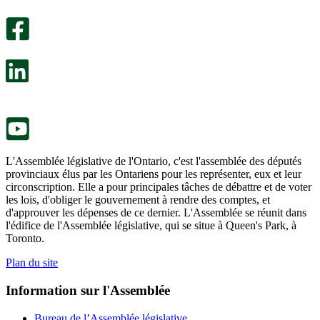
Un
été
sondage
utile.
facultatif
Un
s’ouvre
sondage
dans
facultatif
un
s’ouvre
nouvel
dans
onglet.
un
nouvel
onglet.
L'Assemblée législative de l'Ontario, c'est l'assemblée des députés
provinciaux élus par les Ontariens pour les représenter, eux et leur
circonscription. Elle a pour principales tâches de débattre et de voter
les lois, d'obliger le gouvernement à rendre des comptes, et
d'approuver les dépenses de ce dernier. L'Assemblée se réunit dans
l'édifice de l'Assemblée législative, qui se situe à Queen's Park, à
Toronto.
Plan du site
Information sur l'Assemblée
Bureau de l’Assemblée législative