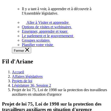
vous.
Il y a tant à voir, à apprendre et à découvrir à
Il
l'Assemblée législative.
y
a
Aller à Visiter et apprendre
tant
Options de visites et webinaires
à
Enseigner, apprendre et jouer
voir,
Le parlement et le gouvernement
à
Groupes scolaires
apprendre
Planifier votre visite
et
Fermer
à
découvrir
Fil d'Ariane
à
l'Assemblée
législative.
Accueil
Affaires législatives
Projets de loi
Législature 36, Session 2
Projet de loi 75, Loi de 1998 sur la protection des travailleurs
auxiliares en situation d'urgence
Projet de loi 75, Loi de 1998 sur la protection des
travailleurs auxiliares en situation d'urgence