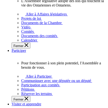
L'Assemblée législative adopte des lois qui touchent la
L'Assemblée
vie des Ontariennes et Ontariens.
législative
adopte
Aller à Affaires législatives
des
Projets de loi
lois
Documents de la Chambre
qui
Vidéo
touchent
Comités
la
Documents des comités
vie
Calendrier
des
Fermer
Ontariennes
Participer
et
Ontariens.
Pour fonctionner à son plein potentiel, l'Assemblée a
Pour
besoin de vous.
fonctionner
à
Aller à Participer
son
Communiquer avec une députée ou un député
plein
Participation aux comités
potentiel,
Pétitions
l'Assemblée
Réserver les terrains
a
Fermer
besoin
Visiter et apprendre
de