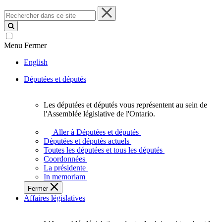
Rechercher
dans
ce
site
Menu
Fermer
English
Députées et députés
Les députées et députés vous représentent au sein de
Les
l'Assemblée législative de l'Ontario.
députées
et
Aller à Députées et députés
députés
Députées et députés actuels
vous
Toutes les députées et tous les députés
représentent
Coordonnées
au
La présidente
sein
In memoriam
de
Fermer
l'Assemblée
Affaires législatives
législative
de
l'Ontario.