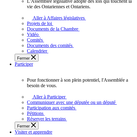
L'Assemblée législative adopte des lois qui touchent la
L'Assemblée
vie des Ontariennes et Ontariens.
législative
adopte
Aller à Affaires législatives
des
Projets de loi
lois
Documents de la Chambre
qui
Vidéo
touchent
Comités
la
Documents des comités
vie
Calendrier
des
Fermer
Ontariennes
Participer
et
Ontariens.
Pour fonctionner à son plein potentiel, l'Assemblée a
Pour
besoin de vous.
fonctionner
à
Aller à Participer
son
Communiquer avec une députée ou un député
plein
Participation aux comités
potentiel,
Pétitions
l'Assemblée
Réserver les terrains
a
Fermer
besoin
Visiter et apprendre
de