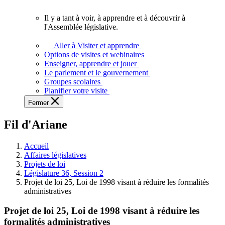
vous.
Il y a tant à voir, à apprendre et à découvrir à
Il
l'Assemblée législative.
y
a
Aller à Visiter et apprendre
tant
Options de visites et webinaires
à
Enseigner, apprendre et jouer
voir,
Le parlement et le gouvernement
à
Groupes scolaires
apprendre
Planifier votre visite
et
Fermer
à
découvrir
Fil d'Ariane
à
l'Assemblée
législative.
Accueil
Affaires législatives
Projets de loi
Législature 36, Session 2
Projet de loi 25, Loi de 1998 visant à réduire les formalités
administratives
Projet de loi 25, Loi de 1998 visant à réduire les
formalités administratives