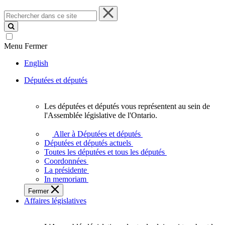
Rechercher
dans
ce
site
Menu
Fermer
English
Députées et députés
Les députées et députés vous représentent au sein de
Les
l'Assemblée législative de l'Ontario.
députées
et
Aller à Députées et députés
députés
Députées et députés actuels
vous
Toutes les députées et tous les députés
représentent
Coordonnées
au
La présidente
sein
In memoriam
de
Fermer
l'Assemblée
Affaires législatives
législative
de
l'Ontario.