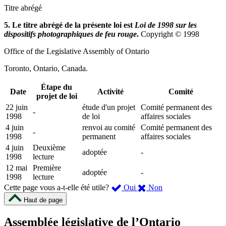
Titre abrégé
5. Le titre abrégé de la présente loi est
Loi de 1998 sur les
dispositifs photographiques de feu rouge
.
Copyright © 1998
Office of the Legislative Assembly of Ontario
Toronto, Ontario, Canada.
Étape du
Date
Activité
Comité
projet de loi
22 juin
étude d'un projet
Comité permanent des
-
1998
de loi
affaires sociales
4 juin
renvoi au comité
Comité permanent des
-
1998
permanent
affaires sociales
4 juin
Deuxième
adoptée
-
1998
lecture
12 mai
Première
adoptée
-
1998
lecture
,
,
Cette page vous a-t-elle été utile?
Oui
Non
cette
cette
Haut de page
page
page
m’a
ne
Assemblée législative de l’Ontario
été
m’a