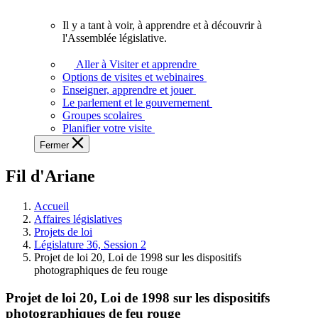
vous.
Il y a tant à voir, à apprendre et à découvrir à
Il
l'Assemblée législative.
y
a
Aller à Visiter et apprendre
tant
Options de visites et webinaires
à
Enseigner, apprendre et jouer
voir,
Le parlement et le gouvernement
à
Groupes scolaires
apprendre
Planifier votre visite
et
Fermer
à
découvrir
Fil d'Ariane
à
l'Assemblée
législative.
Accueil
Affaires législatives
Projets de loi
Législature 36, Session 2
Projet de loi 20, Loi de 1998 sur les dispositifs
photographiques de feu rouge
Projet de loi 20, Loi de 1998 sur les dispositifs
photographiques de feu rouge