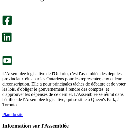
utile.
pas
Un
été
sondage
utile.
facultatif
Un
s’ouvre
sondage
dans
facultatif
un
s’ouvre
nouvel
dans
onglet.
un
nouvel
onglet.
L'Assemblée législative de l'Ontario, c'est l'assemblée des députés
provinciaux élus par les Ontariens pour les représenter, eux et leur
circonscription. Elle a pour principales tâches de débattre et de voter
les lois, d'obliger le gouvernement à rendre des comptes, et
d'approuver les dépenses de ce dernier. L'Assemblée se réunit dans
l'édifice de l'Assemblée législative, qui se situe à Queen's Park, à
Toronto.
Plan du site
Information sur l'Assemblée