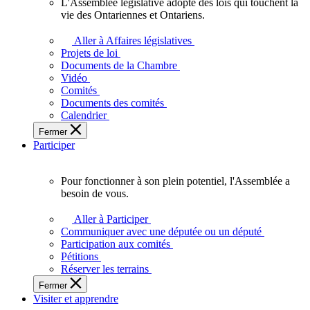
L'Assemblée législative adopte des lois qui touchent la
L'Assemblée
vie des Ontariennes et Ontariens.
législative
adopte
Aller à Affaires législatives
des
Projets de loi
lois
Documents de la Chambre
qui
Vidéo
touchent
Comités
la
Documents des comités
vie
Calendrier
des
Fermer
Ontariennes
Participer
et
Ontariens.
Pour fonctionner à son plein potentiel, l'Assemblée a
Pour
besoin de vous.
fonctionner
à
Aller à Participer
son
Communiquer avec une députée ou un député
plein
Participation aux comités
potentiel,
Pétitions
l'Assemblée
Réserver les terrains
a
Fermer
besoin
Visiter et apprendre
de