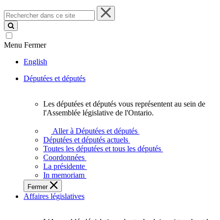
Rechercher
dans
ce
site
Menu
Fermer
English
Députées et députés
Les députées et députés vous représentent au sein de
Les
l'Assemblée législative de l'Ontario.
députées
et
Aller à Députées et députés
députés
Députées et députés actuels
vous
Toutes les députées et tous les députés
représentent
Coordonnées
au
La présidente
sein
In memoriam
de
Fermer
l'Assemblée
Affaires législatives
législative
de
l'Ontario.