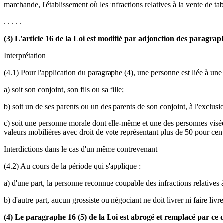
marchande, l'établissement où les infractions relatives à la vente de t
. . . . .
(3) L'article 16 de la Loi est modifié par adjonction des paragrap
Interprétation
(4.1) Pour l'application du paragraphe (4), une personne est liée à une au
a) soit son conjoint, son fils ou sa fille;
b) soit un de ses parents ou un des parents de son conjoint, à l'exclusion
c) soit une personne morale dont elle-même et une des personnes visées 
valeurs mobilières avec droit de vote représentant plus de 50 pour cent
Interdictions dans le cas d'un même contrevenant
(4.2) Au cours de la période qui s'applique :
a) d'une part, la personne reconnue coupable des infractions relative
b) d'autre part, aucun grossiste ou négociant ne doit livrer ni faire li
(4) Le paragraphe 16 (5) de la Loi est abrogé et remplacé par ce q