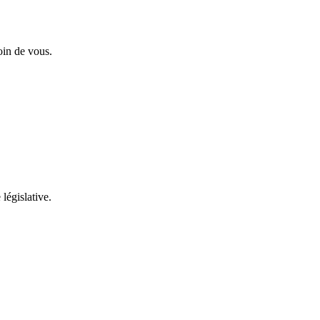
oin de vous.
 législative.