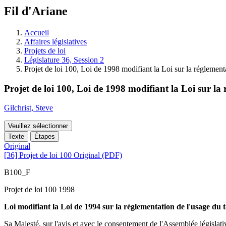
à
Fil d'Ariane
découvrir
à
l'Assemblée
Accueil
législative.
Affaires législatives
Projets de loi
Législature 36, Session 2
Projet de loi 100, Loi de 1998 modifiant la Loi sur la réglement
Projet de loi 100, Loi de 1998 modifiant la Loi sur la
Gilchrist, Steve
Veuillez sélectionner
Texte
Étapes
Original
[36] Projet de loi 100 Original (PDF)
B100_F
Projet de loi 100 1998
Loi modifiant la Loi de 1994 sur la réglementation de l'usage du 
Sa Majesté, sur l'avis et avec le consentement de l'Assemblée législativ