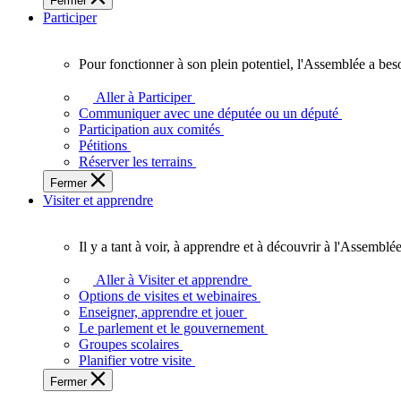
Fermer
des
Participer
Ontariennes
et
Ontariens.
Pour fonctionner à son plein potentiel, l'Assemblée a bes
Pour
fonctionner
Aller à Participer
à
Communiquer avec une députée ou un député
son
Participation aux comités
plein
Pétitions
potentiel,
Réserver les terrains
l'Assemblée
Fermer
a
Visiter et apprendre
besoin
de
vous.
Il y a tant à voir, à apprendre et à découvrir à l'Assemblée
Il
y
Aller à Visiter et apprendre
a
Options de visites et webinaires
tant
Enseigner, apprendre et jouer
à
Le parlement et le gouvernement
voir,
Groupes scolaires
à
Planifier votre visite
apprendre
Fermer
et