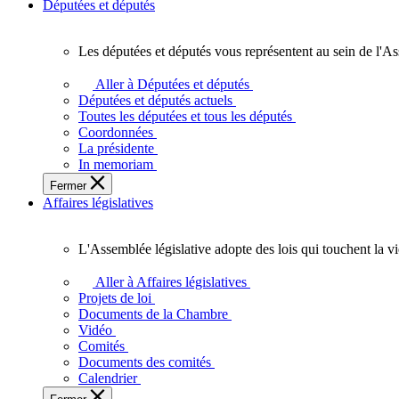
Députées et députés
Les députées et députés vous représentent au sein de l'As
Les
députées
Aller à Députées et députés
et
Députées et députés actuels
députés
Toutes les députées et tous les députés
vous
Coordonnées
représentent
La présidente
au
In memoriam
sein
Fermer
de
Affaires législatives
l'Assemblée
législative
de
L'Assemblée législative adopte des lois qui touchent la v
l'Ontario.
L'Assemblée
législative
Aller à Affaires législatives
adopte
Projets de loi
des
Documents de la Chambre
lois
Vidéo
qui
Comités
touchent
Documents des comités
la
Calendrier
vie