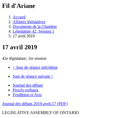
à
Fil d'Ariane
découvrir
à
l'Assemblée
Accueil
législative.
Affaires législatives
Documents de la Chambre
Législature 42, Session 1
17 avril 2019
17 avril 2019
42e législature, 1re session
<
Jour de séance précédent
Jour de séance suivant
>
Journal des débats
Procès-verbaux
Feuilleton et Avis
Journal des débats 2019-avril-17 (PDF)
LEGISLATIVE ASSEMBLY OF ONTARIO