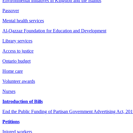
Environmental initiatives in Kingston and the Islands
Passover
Mental health services
Al-Qazzaz Foundation for Education and Development
Library services
Access to justice
Ontario budget
Home care
Volunteer awards
Nurses
Introduction of Bills
End the Public Funding of Partisan Government Advertising Act, 2019 
Petitions
Injured workers