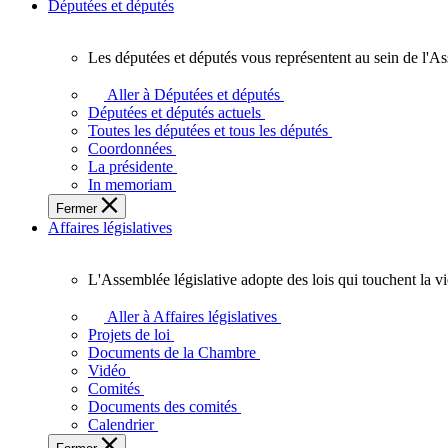
Députées et députés
Les députées et députés vous représentent au sein de l'As
Les
députées
Aller à Députées et députés
et
Députées et députés actuels
députés
Toutes les députées et tous les députés
vous
Coordonnées
représentent
La présidente
au
In memoriam
sein
Fermer
de
Affaires législatives
l'Assemblée
législative
de
L'Assemblée législative adopte des lois qui touchent la v
l'Ontario.
L'Assemblée
législative
Aller à Affaires législatives
adopte
Projets de loi
des
Documents de la Chambre
lois
Vidéo
qui
Comités
touchent
Documents des comités
la
Calendrier
vie