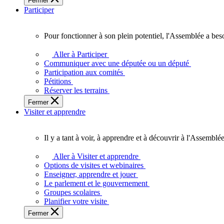
Fermer
des
Participer
Ontariennes
et
Ontariens.
Pour fonctionner à son plein potentiel, l'Assemblée a bes
Pour
fonctionner
Aller à Participer
à
Communiquer avec une députée ou un député
son
Participation aux comités
plein
Pétitions
potentiel,
Réserver les terrains
l'Assemblée
Fermer
a
Visiter et apprendre
besoin
de
vous.
Il y a tant à voir, à apprendre et à découvrir à l'Assemblée
Il
y
Aller à Visiter et apprendre
a
Options de visites et webinaires
tant
Enseigner, apprendre et jouer
à
Le parlement et le gouvernement
voir,
Groupes scolaires
à
Planifier votre visite
apprendre
Fermer
et