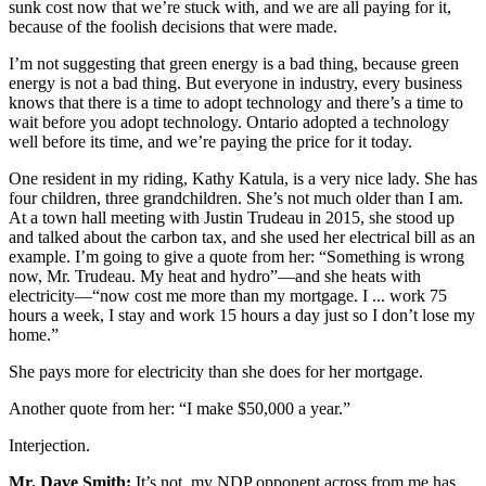
sunk cost now that we’re stuck with, and we are all paying for it,
because of the foolish decisions that were made.
I’m not suggesting that green energy is a bad thing, because green
energy is not a bad thing. But everyone in industry, every business
knows that there is a time to adopt technology and there’s a time to
wait before you adopt technology. Ontario adopted a technology
well before its time, and we’re paying the price for it today.
One resident in my riding, Kathy Katula, is a very nice lady. She has
four children, three grandchildren. She’s not much older than I am.
At a town hall meeting with Justin Trudeau in 2015, she stood up
and talked about the carbon tax, and she used her electrical bill as an
example. I’m going to give a quote from her: “Something is wrong
now, Mr. Trudeau. My heat and hydro”—and she heats with
electricity—“now cost me more than my mortgage. I ... work 75
hours a week, I stay and work 15 hours a day just so I don’t lose my
home.”
She pays more for electricity than she does for her mortgage.
Another quote from her: “I make $50,000 a year.”
Interjection.
Mr. Dave Smith:
It’s not, my NDP opponent across from me has