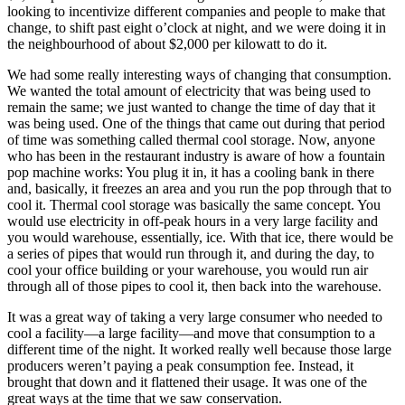
looking to incentivize different companies and people to make that
change, to shift past eight o’clock at night, and we were doing it in
the neighbourhood of about $2,000 per kilowatt to do it.
We had some really interesting ways of changing that consumption.
We wanted the total amount of electricity that was being used to
remain the same; we just wanted to change the time of day that it
was being used. One of the things that came out during that period
of time was something called thermal cool storage. Now, anyone
who has been in the restaurant industry is aware of how a fountain
pop machine works: You plug it in, it has a cooling bank in there
and, basically, it freezes an area and you run the pop through that to
cool it. Thermal cool storage was basically the same concept. You
would use electricity in off-peak hours in a very large facility and
you would warehouse, essentially, ice. With that ice, there would be
a series of pipes that would run through it, and during the day, to
cool your office building or your warehouse, you would run air
through all of those pipes to cool it, then back into the warehouse.
It was a great way of taking a very large consumer who needed to
cool a facility—a large facility—and move that consumption to a
different time of the night. It worked really well because those large
producers weren’t paying a peak consumption fee. Instead, it
brought that down and it flattened their usage. It was one of the
great ways at the time that we saw conservation.