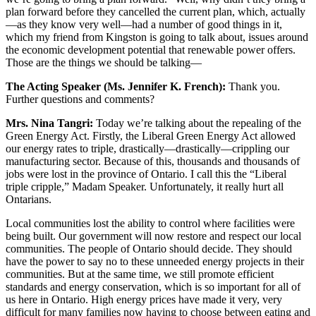
plan forward before they cancelled the current plan, which, actually
—as they know very well—had a number of good things in it,
which my friend from Kingston is going to talk about, issues around
the economic development potential that renewable power offers.
Those are the things we should be talking—
The Acting Speaker (Ms. Jennifer K. French):
Thank you.
Further questions and comments?
Mrs. Nina Tangri:
Today we’re talking about the repealing of the
Green Energy Act. Firstly, the Liberal Green Energy Act allowed
our energy rates to triple, drastically—drastically—crippling our
manufacturing sector. Because of this, thousands and thousands of
jobs were lost in the province of Ontario. I call this the “Liberal
triple cripple,” Madam Speaker. Unfortunately, it really hurt all
Ontarians.
Local communities lost the ability to control where facilities were
being built. Our government will now restore and respect our local
communities. The people of Ontario should decide. They should
have the power to say no to these unneeded energy projects in their
communities. But at the same time, we still promote efficient
standards and energy conservation, which is so important for all of
us here in Ontario. High energy prices have made it very, very
difficult for many families now having to choose between eating and