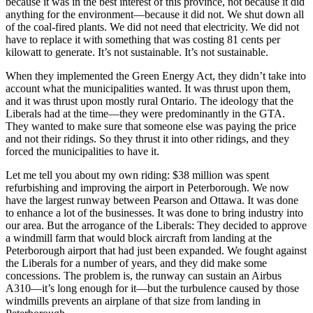
because it was in the best interest of this province, not because it did
anything for the environment—because it did not. We shut down all
of the coal-fired plants. We did not need that electricity. We did not
have to replace it with something that was costing 81 cents per
kilowatt to generate. It’s not sustainable. It’s not sustainable.
When they implemented the Green Energy Act, they didn’t take into
account what the municipalities wanted. It was thrust upon them,
and it was thrust upon mostly rural Ontario. The ideology that the
Liberals had at the time—they were predominantly in the GTA.
They wanted to make sure that someone else was paying the price
and not their ridings. So they thrust it into other ridings, and they
forced the municipalities to have it.
Let me tell you about my own riding: $38 million was spent
refurbishing and improving the airport in Peterborough. We now
have the largest runway between Pearson and Ottawa. It was done
to enhance a lot of the businesses. It was done to bring industry into
our area. But the arrogance of the Liberals: They decided to approve
a windmill farm that would block aircraft from landing at the
Peterborough airport that had just been expanded. We fought against
the Liberals for a number of years, and they did make some
concessions. The problem is, the runway can sustain an Airbus
A310—it’s long enough for it—but the turbulence caused by those
windmills prevents an airplane of that size from landing in