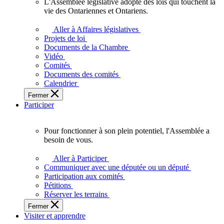
L'Assemblée législative adopte des lois qui touchent la
L'Assemblée
vie des Ontariennes et Ontariens.
législative
adopte
Aller à Affaires législatives
des
Projets de loi
lois
Documents de la Chambre
qui
Vidéo
touchent
Comités
la
Documents des comités
vie
Calendrier
des
Fermer
Ontariennes
Participer
et
Ontariens.
Pour fonctionner à son plein potentiel, l'Assemblée a
Pour
besoin de vous.
fonctionner
à
Aller à Participer
son
Communiquer avec une députée ou un député
plein
Participation aux comités
potentiel,
Pétitions
l'Assemblée
Réserver les terrains
a
Fermer
besoin
Visiter et apprendre
de