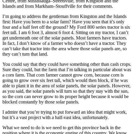
Centre, from Mississauga–Streetsville, from Kingston and the
Islands and from Markham–Stouffville for their comments.
I’m going to address the gentleman from Kingston and the Islands
first: Have you been to a solar farm? Have you seen that it’s only
four and a half feet off the ground? My Ford 800 series tractor is six
feet tall. I am 6 foot 3, almost 6 foot 4. Sitting on my tractor, I can’t
get underneath one of the solar panels. Most farmers have tractors.
In fact, I don’t know of a farmer who doesn’t have a tractor. They
can’t take that tractor into the area where those solar panels are, so
they can’t turn that land.
You could say that they could have something other than cash crops.
Sure they could, but the farm that I’m talking in particular about was
a corn farm. That corn farmer cannot grow corn, because corn is
going to grow over six feet tall, which would then block, if he was
able to plant it in the area of solar panels, the solar panels. However,
as you said, the solar panels will turn so that they stay with the sun,
so the corn can never grow to its proper height because it would be
blocked constantly by those solar panels.
I admire that you’re trying to put forward an idea that might work,
but it’s a vast project with a half-vast idea, unfortunately.
What we need to do is we need to get this province back in the
position where it is the economic engine of this country. We know