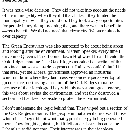
Peterborough.
It was not a wise decision. They did not take into account the needs
of the municipality when they did that. In fact, they limited the
municipality in what they could do. They took away opportunities
for people in my riding by doing that, and there was no benefit to it
—zero benefit. We did not need that electricity. We were already
over capacity.
The Green Energy Act was also supposed to be about being green
and looking after the environment. Madam Speaker, every time I
drive into Queen’s Park, I come down Highway 115 and I enter the
Oak Ridges moraine. The Oak Ridges moraine is a section of this
province that was set aside to protect it. Industry couldn’t build in
that area, yet the Liberal government approved an industrial
windmill farm where they laid massive concrete pads over top of
green space, destroying a section of the Oak Ridges moraine
because of their ideology. They said this was about green energy,
this was about saving the environment, and yet they destroyed a
section that had been set aside to protect the environment.
I don’t understand the logic behind that. They wiped out a section of
the Oak Ridges moraine. The people in that area did not want those
windmills. They did not want that type of energy being generated
there. They fought against it, but it fell on deaf ears, because the
Liberals just did not care. Their interest was in their ideology.