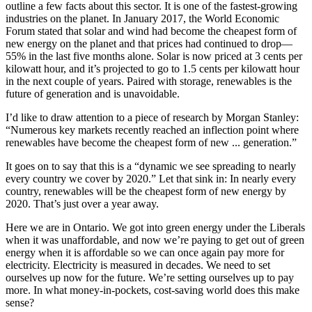
outline a few facts about this sector. It is one of the fastest-growing
industries on the planet. In January 2017, the World Economic
Forum stated that solar and wind had become the cheapest form of
new energy on the planet and that prices had continued to drop—
55% in the last five months alone. Solar is now priced at 3 cents per
kilowatt hour, and it’s projected to go to 1.5 cents per kilowatt hour
in the next couple of years. Paired with storage, renewables is the
future of generation and is unavoidable.
I’d like to draw attention to a piece of research by Morgan Stanley:
“Numerous key markets recently reached an inflection point where
renewables have become the cheapest form of new ... generation.”
It goes on to say that this is a “dynamic we see spreading to nearly
every country we cover by 2020.” Let that sink in: In nearly every
country, renewables will be the cheapest form of new energy by
2020. That’s just over a year away.
Here we are in Ontario. We got into green energy under the Liberals
when it was unaffordable, and now we’re paying to get out of green
energy when it is affordable so we can once again pay more for
electricity. Electricity is measured in decades. We need to set
ourselves up now for the future. We’re setting ourselves up to pay
more. In what money-in-pockets, cost-saving world does this make
sense?