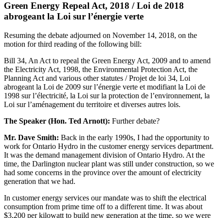
Green Energy Repeal Act, 2018 / Loi de 2018
abrogeant la Loi sur l’énergie verte
Resuming the debate adjourned on November 14, 2018, on the
motion for third reading of the following bill:
Bill 34, An Act to repeal the Green Energy Act, 2009 and to amend
the Electricity Act, 1998, the Environmental Protection Act, the
Planning Act and various other statutes / Projet de loi 34, Loi
abrogeant la Loi de 2009 sur l’énergie verte et modifiant la Loi de
1998 sur l’électricité, la Loi sur la protection de l’environnement, la
Loi sur l’aménagement du territoire et diverses autres lois.
The Speaker (Hon. Ted Arnott):
Further debate?
Mr. Dave Smith:
Back in the early 1990s, I had the opportunity to
work for Ontario Hydro in the customer energy services department.
It was the demand management division of Ontario Hydro. At the
time, the Darlington nuclear plant was still under construction, so we
had some concerns in the province over the amount of electricity
generation that we had.
In customer energy services our mandate was to shift the electrical
consumption from prime time off to a different time. It was about
$3,200 per kilowatt to build new generation at the time, so we were