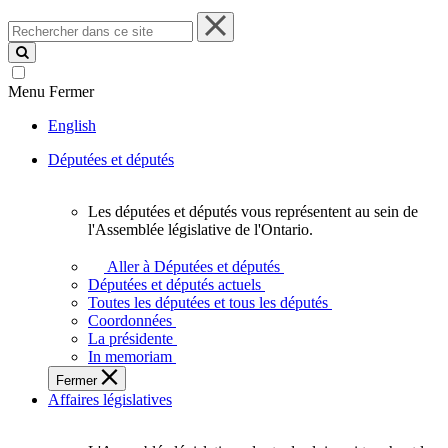
Rechercher
dans
ce
site
Menu
Fermer
English
Députées et députés
Les députées et députés vous représentent au sein de
Les
l'Assemblée législative de l'Ontario.
députées
et
Aller à Députées et députés
députés
Députées et députés actuels
vous
Toutes les députées et tous les députés
représentent
Coordonnées
au
La présidente
sein
In memoriam
de
Fermer
l'Assemblée
Affaires législatives
législative
de
l'Ontario.