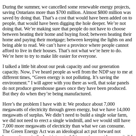
During the summer, we cancelled some renewable energy projects,
saving Ontarians more than $700 million. Almost $800 million was
saved by doing that. That’s a cost that would have been added on to
people, that would have been digging the hole deeper. We’re not
doing that. We’re making sure that people do not have to choose
between heating their home and buying food; between heating their
home and paying their mortgage; between keeping the lights on and
being able to read. We can’t have a province where people cannot
afford to live in their houses. That’s not what we’re here to do.
We’re here to try to make life easier for everyone.
I talked a little bit about our peak capacity and our generation
capacity. Now, I’ve heard people as well from the NDP say to me at
different times, “Green energy is not polluting. It’s saving the
environment.” I will agree with you there as well, that solar panels
do not produce greenhouse gases once they have been produced.
But they do when they’re being manufactured.
Here’s the problem I have with it: We produce about 7,000
megawatts of electricity through green energy, but we have 14,000
megawatts of surplus. We didn’t need to build a single solar farm,
we did not need to erect a single windmill, and we would still have
7,000 more megawatts of electricity than what we can consume.
The Green Energy Act was an ideological act put forward not