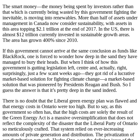
The smart money—the money being spent by investors rather than
that which is currently being wasted by this government fighting the
inevitable, is moving into renewables. More than half of assets under
management in Canada now consider sustainability, with assets in
this area topping $2.1 trillion at the end of 2017. In the US, there is
almost $12 trillion currently invested in sustainable growth areas.
The area has grown 400% since 2010.
If this government cannot arrive at the same conclusion as funds like
BlackRock, one is forced to wonder how deep in the sand they have
managed to bury their heads. But when I think of how this
government is gutting legislation left, centre and, actually, right,
surprisingly, just a few scant weeks ago—they got rid of a lucrative
market-based solution for fighting climate change—a market-based
solution that was pioneered by Presidents Reagan and Bush. So I
guess the answer is that it’s pretty deep in the sand indeed.
There is no doubt that the Liberal green energy plan was flawed and
that energy costs in Ontario were too high. But to say, as this
government so often has, that the high costs are solely the result of
the Green Energy Act is a massive oversimplification that does not
reflect the complexity of the disaster that the Liberal Party of Ontario
so meticulously crafted. That system relied on ever-increasing
amounts of private generation and distribution. The privatization of