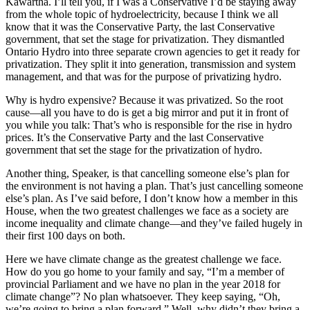
Kawartha. I’ll tell you, if I was a Conservative I’d be staying away
from the whole topic of hydroelectricity, because I think we all
know that it was the Conservative Party, the last Conservative
government, that set the stage for privatization. They dismantled
Ontario Hydro into three separate crown agencies to get it ready for
privatization. They split it into generation, transmission and system
management, and that was for the purpose of privatizing hydro.
Why is hydro expensive? Because it was privatized. So the root
cause—all you have to do is get a big mirror and put it in front of
you while you talk: That’s who is responsible for the rise in hydro
prices. It’s the Conservative Party and the last Conservative
government that set the stage for the privatization of hydro.
Another thing, Speaker, is that cancelling someone else’s plan for
the environment is not having a plan. That’s just cancelling someone
else’s plan. As I’ve said before, I don’t know how a member in this
House, when the two greatest challenges we face as a society are
income inequality and climate change—and they’ve failed hugely in
their first 100 days on both.
Here we have climate change as the greatest challenge we face.
How do you go home to your family and say, “I’m a member of
provincial Parliament and we have no plan in the year 2018 for
climate change”? No plan whatsoever. They keep saying, “Oh,
we’re going to bring a plan forward.” Well, why didn’t they bring a