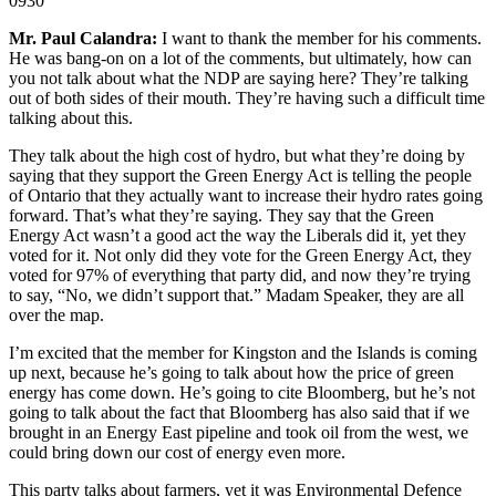
0930
Mr. Paul Calandra:
I want to thank the member for his comments.
He was bang-on on a lot of the comments, but ultimately, how can
you not talk about what the NDP are saying here? They’re talking
out of both sides of their mouth. They’re having such a difficult time
talking about this.
They talk about the high cost of hydro, but what they’re doing by
saying that they support the Green Energy Act is telling the people
of Ontario that they actually want to increase their hydro rates going
forward. That’s what they’re saying. They say that the Green
Energy Act wasn’t a good act the way the Liberals did it, yet they
voted for it. Not only did they vote for the Green Energy Act, they
voted for 97% of everything that party did, and now they’re trying
to say, “No, we didn’t support that.” Madam Speaker, they are all
over the map.
I’m excited that the member for Kingston and the Islands is coming
up next, because he’s going to talk about how the price of green
energy has come down. He’s going to cite Bloomberg, but he’s not
going to talk about the fact that Bloomberg has also said that if we
brought in an Energy East pipeline and took oil from the west, we
could bring down our cost of energy even more.
This party talks about farmers, yet it was Environmental Defence