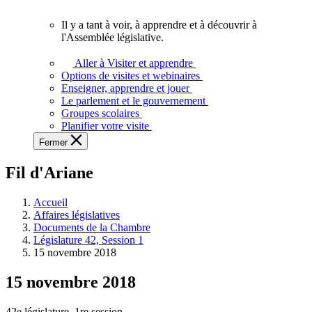
vous.
Il y a tant à voir, à apprendre et à découvrir à
Il
l'Assemblée législative.
y
a
Aller à Visiter et apprendre
tant
Options de visites et webinaires
à
Enseigner, apprendre et jouer
voir,
Le parlement et le gouvernement
à
Groupes scolaires
apprendre
Planifier votre visite
et
Fermer
à
découvrir
Fil d'Ariane
à
l'Assemblée
législative.
Accueil
Affaires législatives
Documents de la Chambre
Législature 42, Session 1
15 novembre 2018
15 novembre 2018
42e législature, 1re session