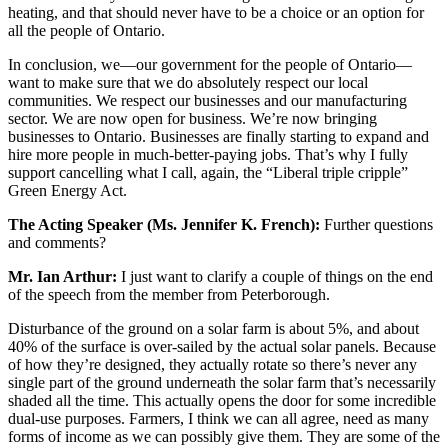
heating, and that should never have to be a choice or an option for
all the people of Ontario.
In conclusion, we—our government for the people of Ontario—
want to make sure that we do absolutely respect our local
communities. We respect our businesses and our manufacturing
sector. We are now open for business. We’re now bringing
businesses to Ontario. Businesses are finally starting to expand and
hire more people in much-better-paying jobs. That’s why I fully
support cancelling what I call, again, the “Liberal triple cripple”
Green Energy Act.
The Acting Speaker (Ms. Jennifer K. French):
Further questions
and comments?
Mr. Ian Arthur:
I just want to clarify a couple of things on the end
of the speech from the member from Peterborough.
Disturbance of the ground on a solar farm is about 5%, and about
40% of the surface is over-sailed by the actual solar panels. Because
of how they’re designed, they actually rotate so there’s never any
single part of the ground underneath the solar farm that’s necessarily
shaded all the time. This actually opens the door for some incredible
dual-use purposes. Farmers, I think we can all agree, need as many
forms of income as we can possibly give them. They are some of the