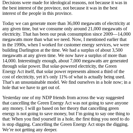
Decisions were made for ideological reasons, not because it was in
the best interest of the province, not because it was in the best
interest of the people in this province.
Today we can generate more than 36,000 megawatts of electricity at
any given time, but we consume only around 21,000 megawatts of
electricity. That has been our peak consumption since 2009—14,000
megawatts more than what we need. Now, I mentioned earlier that
in the 1990s, when I worked for customer energy services, we were
building Darlington at the time. We had a surplus of about 3,500
megawatts at any given time. We now have a surplus of more than
14,000. Interestingly enough, about 7,000 megawatts are generated
through solar power. But solar-powered electricity, the Green
Energy Act itself, that solar power represents almost a third of the
cost of electricity, yet it’s only 11% of what is actually being used.
That’s an unsustainable model. We find ourselves in a hole now; in a
hole that we have to get out of.
Yesterday one of my NDP friends from across the way suggested
that cancelling the Green Energy Act was not going to save anyone
any money. I will go based on her theory that cancelling green
energy is not going to save money, but I’m going to say one thing to
that: When you find yourself in a hole, the first thing you need to do
is stop digging. Cancelling the Green Energy Act stops the digging.
We’re not getting any deeper.