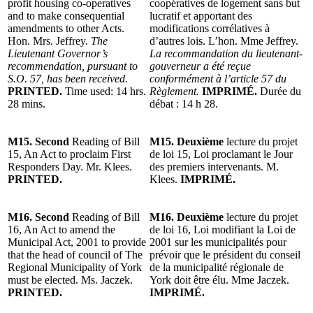
profit housing co-operatives
coopératives de logement sans but
and to make consequential
lucratif et apportant des
amendments to other Acts.
modifications corrélatives à
Hon. Mrs. Jeffrey.
The
d’autres lois. L’hon. Mme Jeffrey.
Lieutenant Governor’s
La recommandation du lieutenant-
recommendation, pursuant to
gouverneur a été reçue
S.O. 57, has been received.
conformément à l’article 57 du
PRINTED.
Time used: 14 hrs.
Règlement.
IMPRIMÉ.
Durée du
28 mins.
débat : 14 h 28.
M15. Second
Reading of Bill
M15. Deuxième
lecture du projet
15, An Act to proclaim First
de loi 15, Loi proclamant le Jour
Responders Day. Mr. Klees.
des premiers intervenants. M.
PRINTED.
Klees.
IMPRIMÉ.
M16. Second
Reading of Bill
M16. Deuxième
lecture du projet
16, An Act to amend the
de loi 16, Loi modifiant la Loi de
Municipal Act, 2001 to provide
2001 sur les municipalités pour
that the head of council of The
prévoir que le président du conseil
Regional Municipality of York
de la municipalité régionale de
must be elected. Ms. Jaczek.
York doit être élu. Mme Jaczek.
PRINTED.
IMPRIMÉ.