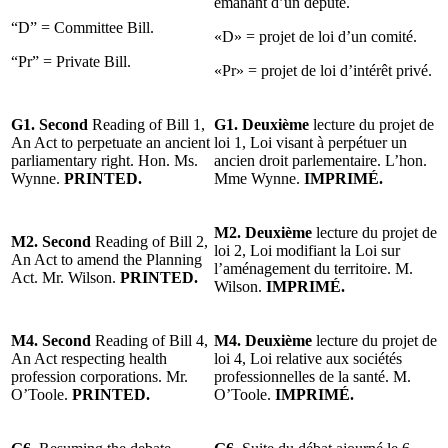
émanant d’un député.
“D” = Committee Bill.
«D» = projet de loi d’un comité.
“Pr” = Private Bill.
«Pr» = projet de loi d’intérêt privé.
G1. Second
Reading of Bill 1,
G1. Deuxième
lecture du projet de
An Act to perpetuate an ancient
loi 1, Loi visant à perpétuer un
parliamentary right. Hon. Ms.
ancien droit parlementaire. L’hon.
Wynne.
PRINTED.
Mme Wynne.
IMPRIMÉ.
M2. Deuxième
lecture du projet de
M2. Second
Reading of Bill 2,
loi 2, Loi modifiant la Loi sur
An Act to amend the Planning
l’aménagement du territoire. M.
Act. Mr. Wilson.
PRINTED.
Wilson.
IMPRIMÉ.
M4. Second
Reading of Bill 4,
M4. Deuxième
lecture du projet de
An Act respecting health
loi 4, Loi relative aux sociétés
profession corporations. Mr.
professionnelles de la santé. M.
O’Toole.
PRINTED.
O’Toole.
IMPRIMÉ.