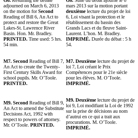
G6.
Resuming the debate
G6.
Suite du débat ajourné le 6
adjourned on March 6, 2013
mars 2013 sur la motion portant
on the motion for
Second
deuxième
lecture du projet de loi
Reading of Bill 6, An Act to
6, Loi visant la protection et le
protect and restore the Great
rétablissement du bassin des
Lakes-St. Lawrence River
Grands Lacs et du fleuve Saint-
Basin. Hon. Mr. Bradley.
Laurent. L’hon. M. Bradley.
PRINTED.
Time used: 5 hrs.
IMPRIMÉ.
Durée du débat : 5 h
54 min.
54.
M7. Second
Reading of Bill 7,
M7. Deuxième
lecture du projet de
An Act to create the Twenty-
loi 7, Loi créant le Prix
First Century Skills Award for
Compétences pour le 21e siècle
school pupils. Mr. O’Toole.
pour les élèves. M. O’Toole.
PRINTED.
IMPRIMÉ.
M9. Deuxième
lecture du projet de
M9. Second
Reading of Bill 9,
loi 9, Loi modifiant la Loi de 1992
An Act to amend the Substitute
sur la prise de décisions au nom
Decisions Act, 1992 with
d’autrui en ce qui a trait aux
respect to powers of attorney.
procurations. M. O’Toole.
Mr. O’Toole.
PRINTED.
IMPRIMÉ.