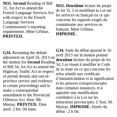
M31. Second
Reading of Bill
M31. Deuxième
lecture du projet
31, An Act to amend the
de loi 31, Loi modifiant la Loi sur
French Language Services Act
les services en français en ce qui
with respect to the French
concerne les rapports exigés du
Language Services
commissaire aux services en
Commissioner’s reporting
français. Mme Gélinas.
requirements. Mme Gélinas.
IMPRIMÉ.
PRINTED.
G34.
Suite du débat ajourné le 16
G34.
Resuming the debate
avril 2013 sur la motion portant
adjourned on April 16, 2013 on
deuxième
lecture du projet de loi
the motion for
Second
Reading
34, Loi visant à modifier le Code
of Bill 34, An Act to amend the
de la route en ce qui concerne les
Highway Traffic Act in respect
refus relatifs aux certificats
of permit denials and out-of-
d’immatriculation et la signification
province service and evidence
et les preuves extraprovinciales
in certain proceedings and to
dans certaines instances, et à
make a consequential
apporter une modification
amendment to the Provincial
corrélative à la Loi sur les
Offences Act. Hon. Mr.
infractions provinciales. L’hon. M.
Murray.
PRINTED.
Time
Murray.
IMPRIMÉ.
Durée du
used: 2 hrs. 04 mins.
débat : 2 h 04.