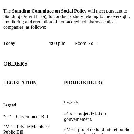
The
Standing Committee on Social Policy
will meet pursuant to
Standing Order 111 (a), to conduct a study relating to the oversight,
monitoring and regulation of non-accredited pharmaceutical
companies, as follows:
Today
4:00 p.m.
Room No. 1
ORDERS
LEGISLATION
PROJETS DE LOI
Légende
Legend
«G» = projet de loi du
“G” = Government Bill.
gouvernement.
“M” = Private Member’s
«M» = projet de loi d’intérêt public
Public Bill.