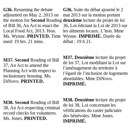
G36.
Resuming the debate
G36.
Suite du débat ajourné le 2
adjourned on May 2, 2013 on
mai 2013 sur la motion portant
the motion for
Second
Reading
deuxième
lecture du projet de loi
of Bill 36, An Act to enact the
36, Loi édictant la Loi de 2013 sur
Local Food Act, 2013. Hon.
les aliments locaux. L’hon. Mme
Ms. Wynne.
PRINTED.
Time
Wynne.
IMPRIMÉ.
Durée du
used: 19 hrs. 21 mins.
débat : 19 h 21.
M37. Deuxième
lecture du projet
M37. Second
Reading of Bill
de loi 37, Loi modifiant la Loi sur
37, An Act to amend the
l’aménagement du territoire à
Planning Act with respect to
l’égard de l’inclusion de logements
inclusionary housing. Ms.
abordables. Mme DiNovo.
DiNovo.
PRINTED.
IMPRIMÉ.
M38. Deuxième
lecture du projet
M38. Second
Reading of Bill
de loi 38, Loi concernant les
38, An Act respecting criminal
vérifications du casier judiciaire
record checks for volunteers.
des bénévoles. Mme Jones.
Ms. Jones.
PRINTED.
IMPRIMÉ.