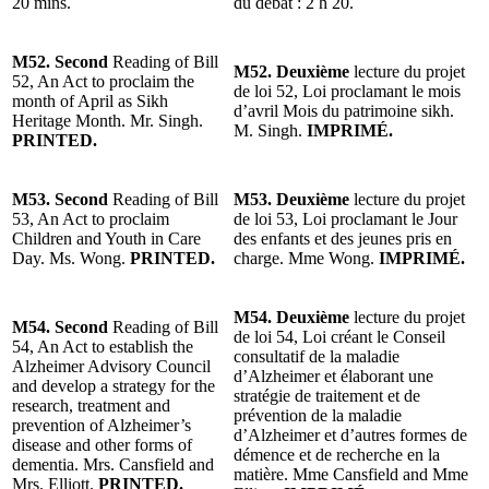
20 mins.
du débat : 2 h 20.
M52. Second
Reading of Bill
M52. Deuxième
lecture du projet
52, An Act to proclaim the
de loi 52, Loi proclamant le mois
month of April as Sikh
d’avril Mois du patrimoine sikh.
Heritage Month. Mr. Singh.
M. Singh.
IMPRIMÉ.
PRINTED.
M53. Second
Reading of Bill
M53. Deuxième
lecture du projet
53, An Act to proclaim
de loi 53, Loi proclamant le Jour
Children and Youth in Care
des enfants et des jeunes pris en
Day. Ms. Wong.
PRINTED.
charge. Mme Wong.
IMPRIMÉ.
M54. Deuxième
lecture du projet
M54. Second
Reading of Bill
de loi 54, Loi créant le Conseil
54, An Act to establish the
consultatif de la maladie
Alzheimer Advisory Council
d’Alzheimer et élaborant une
and develop a strategy for the
stratégie de traitement et de
research, treatment and
prévention de la maladie
prevention of Alzheimer’s
d’Alzheimer et d’autres formes de
disease and other forms of
démence et de recherche en la
dementia. Mrs. Cansfield and
matière. Mme Cansfield and Mme
Mrs. Elliott.
PRINTED.