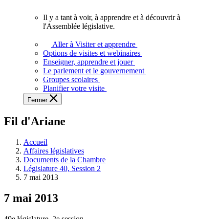
vous.
Il y a tant à voir, à apprendre et à découvrir à
Il
l'Assemblée législative.
y
a
Aller à Visiter et apprendre
tant
Options de visites et webinaires
à
Enseigner, apprendre et jouer
voir,
Le parlement et le gouvernement
à
Groupes scolaires
apprendre
Planifier votre visite
et
Fermer
à
découvrir
Fil d'Ariane
à
l'Assemblée
législative.
Accueil
Affaires législatives
Documents de la Chambre
Législature 40, Session 2
7 mai 2013
7 mai 2013
40e législature, 2e session