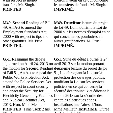
with respect to money
consommateur en ce qui concerne
transfers. Mr. Singh.
les transferts de fonds. M. Singh.
PRINTED.
IMPRIMÉ.
M49. Second
Reading of Bill
M49. Deuxième
lecture du projet
49, An Act to amend the
de loi 49, Loi modifiant la Loi de
Employment Standards Act,
2000 sur les normes d’emploi en ce
2000 with respect to tips and
qui concerne les pourboires et
other gratuities. Mr. Prue.
autres gratifications. M. Prue.
PRINTED.
IMPRIMÉ.
G51.
Resuming the debate
G51.
Suite du débat ajourné le 24
adjourned on April 24, 2013 on
avril 2013 sur la motion portant
the motion for
Second
Reading
deuxième
lecture du projet de loi
of Bill 51, An Act to repeal the
51, Loi abrogeant la Loi sur la
Public Works Protection Act,
protection des ouvrages publics,
amend the Police Services Act
modifiant la Loi sur les services
with respect to court security
policiers en ce qui concerne la
and enact the Security for
sécurité des tribunaux et édictant la
Electricity Generating Facilities
Loi de 2013 sur la sécurité des
and Nuclear Facilities Act,
centrales électriques et des
2013. Hon. Mme Meilleur.
installations nucléaires. L’hon.
PRINTED.
Time used: 2 hrs.
Mme Meilleur.
IMPRIMÉ.
Durée