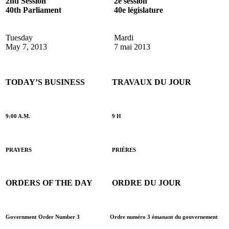
2nd Session
2e session
40th Parliament
40e législature
Tuesday
Mardi
May 7, 2013
7 mai 2013
TODAY’S BUSINESS
TRAVAUX DU JOUR
9:00 A.M.
9 H
PRAYERS
PRIÈRES
ORDERS OF THE DAY
ORDRE DU JOUR
Government Order Number 3
Ordre numéro 3 émanant du gouvernement