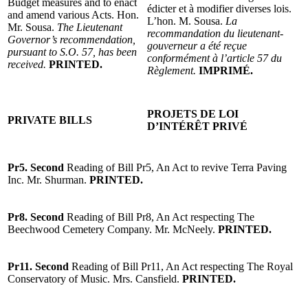
Budget measures and to enact
édicter et à modifier diverses lois.
and amend various Acts. Hon.
L’hon. M. Sousa.
La
Mr. Sousa.
The Lieutenant
recommandation du lieutenant-
Governor’s recommendation,
gouverneur a été reçue
pursuant to S.O. 57, has been
conformément à l’article 57 du
received.
PRINTED.
Règlement.
IMPRIMÉ.
PROJETS DE LOI
PRIVATE BILLS
D’INTÉRÊT PRIVÉ
Pr5. Second
Reading of Bill Pr5, An Act to revive Terra Paving
Inc. Mr. Shurman.
PRINTED.
Pr8. Second
Reading of Bill Pr8, An Act respecting The
Beechwood Cemetery Company. Mr. McNeely.
PRINTED.
Pr11. Second
Reading of Bill Pr11, An Act respecting The Royal
Conservatory of Music. Mrs. Cansfield.
PRINTED.