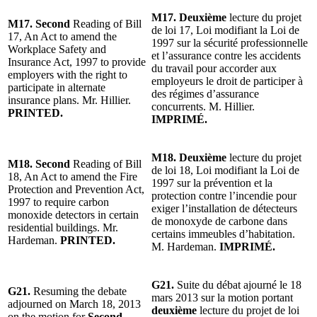
M17. Deuxième
lecture du projet
M17. Second
Reading of Bill
de loi 17, Loi modifiant la Loi de
17, An Act to amend the
1997 sur la sécurité professionnelle
Workplace Safety and
et l’assurance contre les accidents
Insurance Act, 1997 to provide
du travail pour accorder aux
employers with the right to
employeurs le droit de participer à
participate in alternate
des régimes d’assurance
insurance plans. Mr. Hillier.
concurrents. M. Hillier.
PRINTED.
IMPRIMÉ.
M18. Deuxième
lecture du projet
M18. Second
Reading of Bill
de loi 18, Loi modifiant la Loi de
18, An Act to amend the Fire
1997 sur la prévention et la
Protection and Prevention Act,
protection contre l’incendie pour
1997 to require carbon
exiger l’installation de détecteurs
monoxide detectors in certain
de monoxyde de carbone dans
residential buildings. Mr.
certains immeubles d’habitation.
Hardeman.
PRINTED.
M. Hardeman.
IMPRIMÉ.
G21.
Suite du débat ajourné le 18
G21.
Resuming the debate
mars 2013 sur la motion portant
adjourned on March 18, 2013
deuxième
lecture du projet de loi
on the motion for
Second