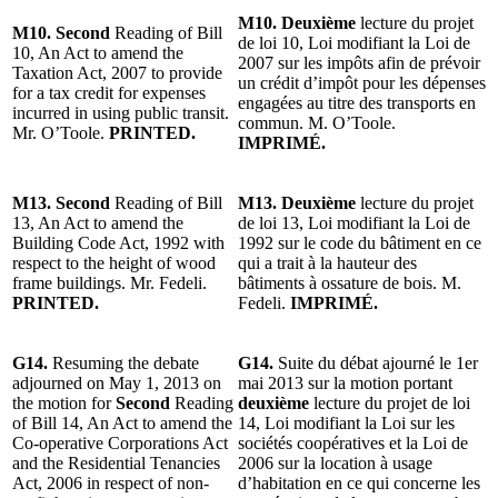
M10. Deuxième
lecture du projet
M10. Second
Reading of Bill
de loi 10, Loi modifiant la Loi de
10, An Act to amend the
2007 sur les impôts afin de prévoir
Taxation Act, 2007 to provide
un crédit d’impôt pour les dépenses
for a tax credit for expenses
engagées au titre des transports en
incurred in using public transit.
commun. M. O’Toole.
Mr. O’Toole.
PRINTED.
IMPRIMÉ.
M13. Second
Reading of Bill
M13. Deuxième
lecture du projet
13, An Act to amend the
de loi 13, Loi modifiant la Loi de
Building Code Act, 1992 with
1992 sur le code du bâtiment en ce
respect to the height of wood
qui a trait à la hauteur des
frame buildings. Mr. Fedeli.
bâtiments à ossature de bois. M.
PRINTED.
Fedeli.
IMPRIMÉ.
G14.
Resuming the debate
G14.
Suite du débat ajourné le 1er
adjourned on May 1, 2013 on
mai 2013 sur la motion portant
the motion for
Second
Reading
deuxième
lecture du projet de loi
of Bill 14, An Act to amend the
14, Loi modifiant la Loi sur les
Co-operative Corporations Act
sociétés coopératives et la Loi de
and the Residential Tenancies
2006 sur la location à usage
Act, 2006 in respect of non-
d’habitation en ce qui concerne les