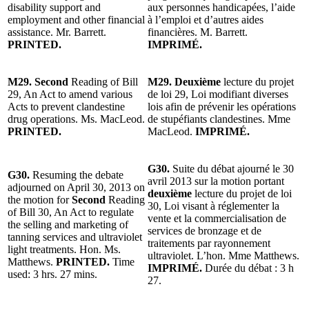
disability support and
aux personnes handicapées, l’aide
employment and other financial
à l’emploi et d’autres aides
assistance. Mr. Barrett.
financières. M. Barrett.
PRINTED.
IMPRIMÉ.
M29. Second
Reading of Bill
M29. Deuxième
lecture du projet
29, An Act to amend various
de loi 29, Loi modifiant diverses
Acts to prevent clandestine
lois afin de prévenir les opérations
drug operations. Ms. MacLeod.
de stupéfiants clandestines. Mme
PRINTED.
MacLeod.
IMPRIMÉ.
G30.
Suite du débat ajourné le 30
G30.
Resuming the debate
avril 2013 sur la motion portant
adjourned on April 30, 2013 on
deuxième
lecture du projet de loi
the motion for
Second
Reading
30, Loi visant à réglementer la
of Bill 30, An Act to regulate
vente et la commercialisation de
the selling and marketing of
services de bronzage et de
tanning services and ultraviolet
traitements par rayonnement
light treatments. Hon. Ms.
ultraviolet. L’hon. Mme Matthews.
Matthews.
PRINTED.
Time
IMPRIMÉ.
Durée du débat : 3 h
used: 3 hrs. 27 mins.
27.