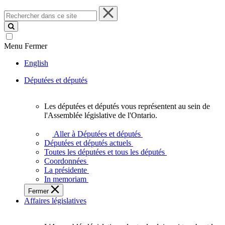
Rechercher
dans
ce
site
Menu
Fermer
English
Députées et députés
Les députées et députés vous représentent au sein de
Les
l'Assemblée législative de l'Ontario.
députées
et
Aller à Députées et députés
députés
Députées et députés actuels
vous
Toutes les députées et tous les députés
représentent
Coordonnées
au
La présidente
sein
In memoriam
de
Fermer
l'Assemblée
Affaires législatives
législative
de
l'Ontario.