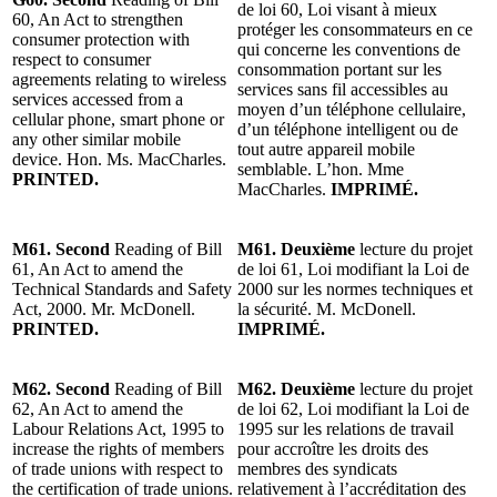
de loi 60, Loi visant à mieux
60, An Act to strengthen
protéger les consommateurs en ce
consumer protection with
qui concerne les conventions de
respect to consumer
consommation portant sur les
agreements relating to wireless
services sans fil accessibles au
services accessed from a
moyen d’un téléphone cellulaire,
cellular phone, smart phone or
d’un téléphone intelligent ou de
any other similar mobile
tout autre appareil mobile
device. Hon. Ms. MacCharles.
semblable. L’hon. Mme
PRINTED.
MacCharles.
IMPRIMÉ.
M61. Second
Reading of Bill
M61. Deuxième
lecture du projet
61, An Act to amend the
de loi 61, Loi modifiant la Loi de
Technical Standards and Safety
2000 sur les normes techniques et
Act, 2000. Mr. McDonell.
la sécurité. M. McDonell.
PRINTED.
IMPRIMÉ.
M62. Second
Reading of Bill
M62. Deuxième
lecture du projet
62, An Act to amend the
de loi 62, Loi modifiant la Loi de
Labour Relations Act, 1995 to
1995 sur les relations de travail
increase the rights of members
pour accroître les droits des
of trade unions with respect to
membres des syndicats
the certification of trade unions.
relativement à l’accréditation des