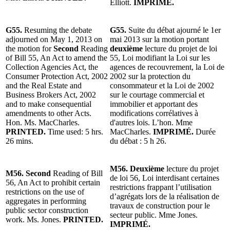
Elliott.
IMPRIMÉ.
G55.
Resuming the debate
G55.
Suite du débat ajourné le 1er
adjourned on May 1, 2013 on
mai 2013 sur la motion portant
the motion for
Second
Reading
deuxième
lecture du projet de loi
of Bill 55, An Act to amend the
55, Loi modifiant la Loi sur les
Collection Agencies Act, the
agences de recouvrement, la Loi de
Consumer Protection Act, 2002
2002 sur la protection du
and the Real Estate and
consommateur et la Loi de 2002
Business Brokers Act, 2002
sur le courtage commercial et
and to make consequential
immobilier et apportant des
amendments to other Acts.
modifications corrélatives à
Hon. Ms. MacCharles.
d'autres lois. L’hon. Mme
PRINTED.
Time used: 5 hrs.
MacCharles.
IMPRIMÉ.
Durée
26 mins.
du débat : 5 h 26.
M56. Deuxième
lecture du projet
M56. Second
Reading of Bill
de loi 56, Loi interdisant certaines
56, An Act to prohibit certain
restrictions frappant l’utilisation
restrictions on the use of
d’agrégats lors de la réalisation de
aggregates in performing
travaux de construction pour le
public sector construction
secteur public. Mme Jones.
work. Ms. Jones.
PRINTED.
IMPRIMÉ.