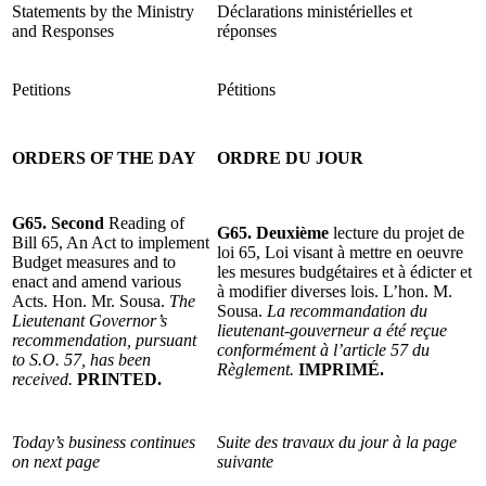
Statements by the Ministry
Déclarations ministérielles et
and Responses
réponses
Petitions
Pétitions
ORDERS OF THE DAY
ORDRE DU JOUR
G65. Second
Reading of
G65. Deuxième
lecture du projet de
Bill 65, An Act to implement
loi 65, Loi visant à mettre en oeuvre
Budget measures and to
les mesures budgétaires et à édicter et
enact and amend various
à modifier diverses lois. L’hon. M.
Acts. Hon. Mr. Sousa.
The
Sousa.
La recommandation du
Lieutenant Governor’s
lieutenant-gouverneur a été reçue
recommendation, pursuant
conformément à l’article 57 du
to S.O. 57, has been
Règlement.
IMPRIMÉ.
received.
PRINTED.
Today’s business continues
Suite des travaux du jour à la page
on next page
suivante