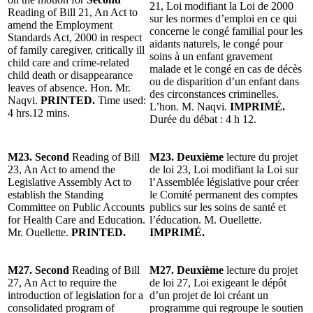
21, Loi modifiant la Loi de 2000
Reading of Bill 21, An Act to
sur les normes d’emploi en ce qui
amend the Employment
concerne le congé familial pour les
Standards Act, 2000 in respect
aidants naturels, le congé pour
of family caregiver, critically ill
soins à un enfant gravement
child care and crime-related
malade et le congé en cas de décès
child death or disappearance
ou de disparition d’un enfant dans
leaves of absence. Hon. Mr.
des circonstances criminelles.
Naqvi.
PRINTED.
Time used:
L’hon. M. Naqvi.
IMPRIMÉ.
4 hrs.12 mins.
Durée du débat : 4 h 12.
M23. Second
Reading of Bill
M23. Deuxième
lecture du projet
23, An Act to amend the
de loi 23, Loi modifiant la Loi sur
Legislative Assembly Act to
l’Assemblée législative pour créer
establish the Standing
le Comité permanent des comptes
Committee on Public Accounts
publics sur les soins de santé et
for Health Care and Education.
l’éducation. M. Ouellette.
Mr. Ouellette.
PRINTED.
IMPRIMÉ.
M27. Second
Reading of Bill
M27. Deuxième
lecture du projet
27, An Act to require the
de loi 27, Loi exigeant le dépôt
introduction of legislation for a
d’un projet de loi créant un
consolidated program of
programme qui regroupe le soutien