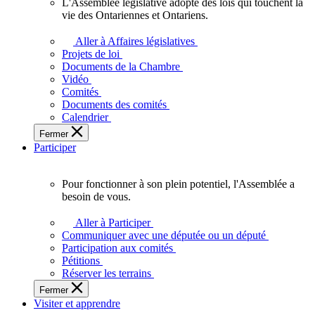
L'Assemblée législative adopte des lois qui touchent la
L'Assemblée
vie des Ontariennes et Ontariens.
législative
adopte
Aller à Affaires législatives
des
Projets de loi
lois
Documents de la Chambre
qui
Vidéo
touchent
Comités
la
Documents des comités
vie
Calendrier
des
Fermer
Ontariennes
Participer
et
Ontariens.
Pour fonctionner à son plein potentiel, l'Assemblée a
Pour
besoin de vous.
fonctionner
à
Aller à Participer
son
Communiquer avec une députée ou un député
plein
Participation aux comités
potentiel,
Pétitions
l'Assemblée
Réserver les terrains
a
Fermer
besoin
Visiter et apprendre
de