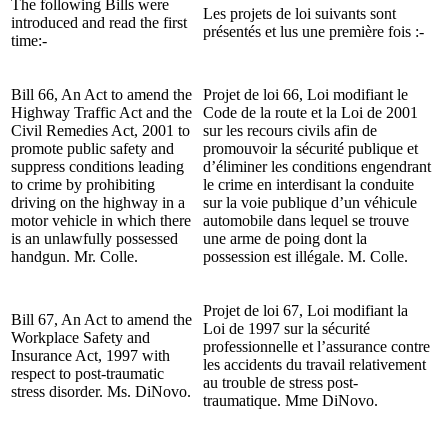
The following Bills were
Les projets de loi suivants sont
introduced and read the first
présentés et lus une première fois :-
time:-
Bill 66, An Act to amend the
Projet de loi 66, Loi modifiant le
Highway Traffic Act and the
Code de la route et la Loi de 2001
Civil Remedies Act, 2001 to
sur les recours civils afin de
promote public safety and
promouvoir la sécurité publique et
suppress conditions leading
d’éliminer les conditions engendrant
to crime by prohibiting
le crime en interdisant la conduite
driving on the highway in a
sur la voie publique d’un véhicule
motor vehicle in which there
automobile dans lequel se trouve
is an unlawfully possessed
une arme de poing dont la
handgun. Mr. Colle.
possession est illégale. M. Colle.
Projet de loi 67, Loi modifiant la
Bill 67, An Act to amend the
Loi de 1997 sur la sécurité
Workplace Safety and
professionnelle et l’assurance contre
Insurance Act, 1997 with
les accidents du travail relativement
respect to post-traumatic
au trouble de stress post-
stress disorder. Ms. DiNovo.
traumatique. Mme DiNovo.