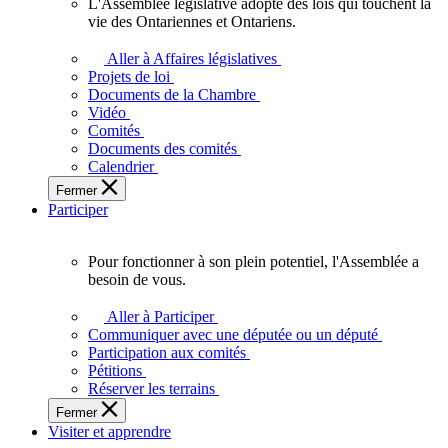
L'Assemblée législative adopte des lois qui touchent la
L'Assemblée
vie des Ontariennes et Ontariens.
législative
adopte
Aller à Affaires législatives
des
Projets de loi
lois
Documents de la Chambre
qui
Vidéo
touchent
Comités
la
Documents des comités
vie
Calendrier
des
Fermer
Ontariennes
Participer
et
Ontariens.
Pour fonctionner à son plein potentiel, l'Assemblée a
Pour
besoin de vous.
fonctionner
à
Aller à Participer
son
Communiquer avec une députée ou un député
plein
Participation aux comités
potentiel,
Pétitions
l'Assemblée
Réserver les terrains
a
Fermer
besoin
Visiter et apprendre
de