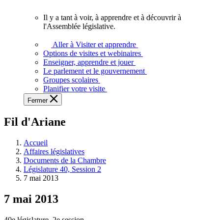
vous.
Il y a tant à voir, à apprendre et à découvrir à
Il
l'Assemblée législative.
y
a
Aller à Visiter et apprendre
tant
Options de visites et webinaires
à
Enseigner, apprendre et jouer
voir,
Le parlement et le gouvernement
à
Groupes scolaires
apprendre
Planifier votre visite
et
Fermer
à
découvrir
Fil d'Ariane
à
l'Assemblée
législative.
Accueil
Affaires législatives
Documents de la Chambre
Législature 40, Session 2
7 mai 2013
7 mai 2013
40e législature, 2e session