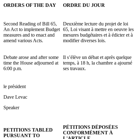
ORDERS OF THE DAY
ORDRE DU JOUR
Second Reading of Bill 65,
Deuxième lecture du projet de loi
An Act to implement Budget
65, Loi visant à mettre en oeuvre les
measures and to enact and
mesures budgétaires et à édicter et à
amend various Acts.
modifier diverses lois.
Debate arose and after some
Il s’élève un débat et après quelque
time the House adjourned at
temps, à 18 h, la chambre a ajourné
6:00 p.m.
ses travaux.
le président
Dave Levac
Speaker
PÉTITIONS DÉPOSÉES
PETITIONS TABLED
CONFORMÉMENT À
PURSUANT TO
L'ARTICLE