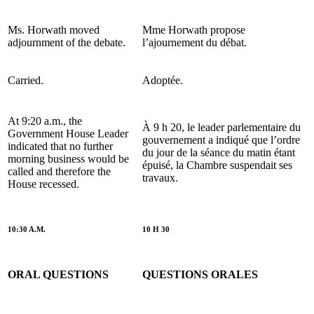
Ms. Horwath moved
Mme Horwath propose
adjournment of the debate.
l’ajournement du débat.
Carried.
Adoptée.
At 9:20 a.m., the
À 9 h 20, le leader parlementaire du
Government House Leader
gouvernement a indiqué que l’ordre
indicated that no further
du jour de la séance du matin étant
morning business would be
épuisé, la Chambre suspendait ses
called and therefore the
travaux.
House recessed.
10:30 A.M.
10 H 30
ORAL QUESTIONS
QUESTIONS ORALES