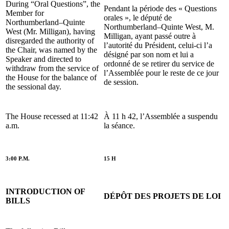
During “Oral Questions”, the
Pendant la période des « Questions
Member for
orales », le député de
Northumberland–Quinte
Northumberland–Quinte West, M.
West (Mr. Milligan), having
Milligan, ayant passé outre à
disregarded the authority of
l’autorité du Président, celui-ci l’a
the Chair, was named by the
désigné par son nom et lui a
Speaker and directed to
ordonné de se retirer du service de
withdraw from the service of
l’Assemblée pour le reste de ce jour
the House for the balance of
de session.
the sessional day.
The House recessed at 11:42
À 11 h 42, l’Assemblée a suspendu
a.m.
la séance.
3:00 P.M.
15 H
INTRODUCTION OF
DÉPÔT DES PROJETS DE LOI
BILLS