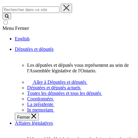
Rechercher
dans
ce
site
Menu
Fermer
English
Députées et députés
Les députées et députés vous représentent au sein de
Les
l'Assemblée législative de l'Ontario.
députées
et
Aller à Députées et députés
députés
Députées et députés actuels
vous
Toutes les députées et tous les députés
représentent
Coordonnées
au
La présidente
sein
In memoriam
de
Fermer
l'Assemblée
Affaires législatives
législative
de
l'Ontario.