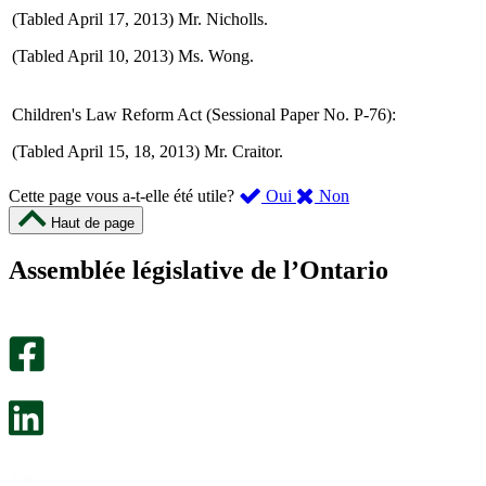
(Tabled April 17, 2013) Mr. Nicholls.
(Tabled April 10, 2013) Ms. Wong.
Children's Law Reform Act (Sessional Paper No. P-76):
(Tabled April 15, 18, 2013) Mr. Craitor.
,
,
Cette page vous a-t-elle été utile?
Oui
Non
cette
cette
Haut de page
page
page
m’a
ne
Assemblée législative de l’Ontario
été
m’a
utile.
pas
Un
été
sondage
utile.
facultatif
Un
s’ouvre
sondage
dans
facultatif
un
s’ouvre
nouvel
dans
onglet.
un
nouvel