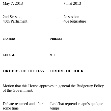
May 7, 2013
7 mai 2013
2nd Session,
2e session
40th Parliament
40e législature
PRAYERS
PRIÈRES
9:00 A.M.
9 H
ORDERS OF THE DAY
ORDRE DU JOUR
Motion that this House approves in general the Budgetary Policy
of the Government.
Debate resumed and after
Le débat reprend et après quelque
some time,
temps,