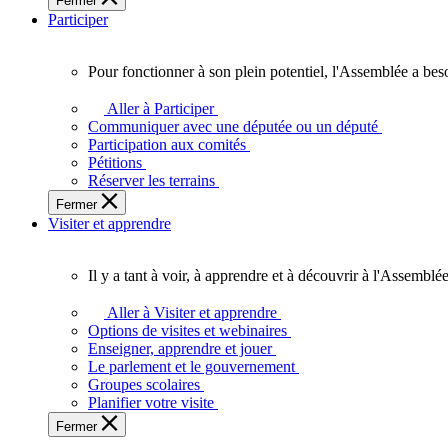
Fermer
des
Participer
Ontariennes
et
Ontariens.
Pour fonctionner à son plein potentiel, l'Assemblée a bes
Pour
fonctionner
Aller à Participer
à
Communiquer avec une députée ou un député
son
Participation aux comités
plein
Pétitions
potentiel,
Réserver les terrains
l'Assemblée
Fermer
a
Visiter et apprendre
besoin
de
vous.
Il y a tant à voir, à apprendre et à découvrir à l'Assemblée
Il
y
Aller à Visiter et apprendre
a
Options de visites et webinaires
tant
Enseigner, apprendre et jouer
à
Le parlement et le gouvernement
voir,
Groupes scolaires
à
Planifier votre visite
apprendre
Fermer
et