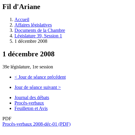
à
Fil d'Ariane
découvrir
à
l'Assemblée
Accueil
législative.
Affaires législatives
Documents de la Chambre
Législature 39, Session 1
1 décembre 2008
1 décembre 2008
39e législature, 1re session
<
Jour de séance précédent
Jour de séance suivant
>
Journal des débats
Procès-verbaux
Feuilleton et Avis
PDF
Procès-verbaux 2008-déc-01 (PDF)