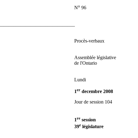
o
N
96
_______________________________
Procès-verbaux
Assemblée législative
de l'Ontario
Lundi
er
1
decembre 2008
Jour de session 104
re
1
session
e
39
législature