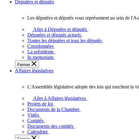
Députées et députés
Les députées et députés vous représentent au sein de l'As
Les
députées
Aller à Députées et députés
et
Députées et députés actuels
députés
Toutes les députées et tous les députés
vous
Coordonnées
représentent
La présidente
au
In memoriam
sein
Fermer
de
Affaires législatives
l'Assemblée
législative
de
L'Assemblée législative adopte des lois qui touchent la v
l'Ontario.
L'Assemblée
législative
Aller à Affaires législatives
adopte
Projets de loi
des
Documents de la Chambre
lois
Vidéo
qui
Comités
touchent
Documents des comités
la
Calendrier
vie