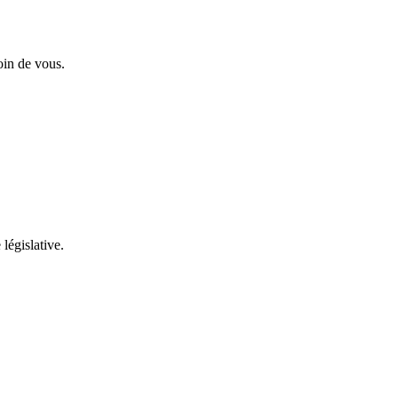
oin de vous.
 législative.