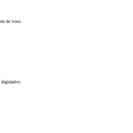
oin de vous.
 législative.