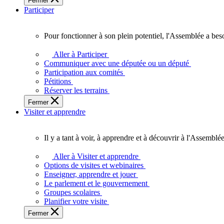
Fermer
des
Participer
Ontariennes
et
Ontariens.
Pour fonctionner à son plein potentiel, l'Assemblée a bes
Pour
fonctionner
Aller à Participer
à
Communiquer avec une députée ou un député
son
Participation aux comités
plein
Pétitions
potentiel,
Réserver les terrains
l'Assemblée
Fermer
a
Visiter et apprendre
besoin
de
vous.
Il y a tant à voir, à apprendre et à découvrir à l'Assemblée
Il
y
Aller à Visiter et apprendre
a
Options de visites et webinaires
tant
Enseigner, apprendre et jouer
à
Le parlement et le gouvernement
voir,
Groupes scolaires
à
Planifier votre visite
apprendre
Fermer
et