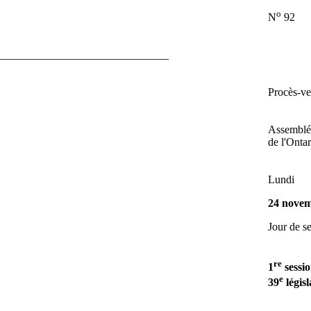
o
N
92
_______________________________
Procès-v
Assemblée
de l'Ontar
Lundi
24 novem
Jour de s
re
1
sessi
e
39
législ