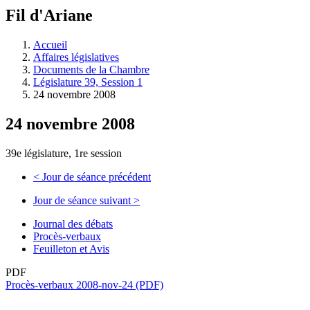
à
Fil d'Ariane
découvrir
à
l'Assemblée
Accueil
législative.
Affaires législatives
Documents de la Chambre
Législature 39, Session 1
24 novembre 2008
24 novembre 2008
39e législature, 1re session
<
Jour de séance précédent
Jour de séance suivant
>
Journal des débats
Procès-verbaux
Feuilleton et Avis
PDF
Procès-verbaux 2008-nov-24 (PDF)