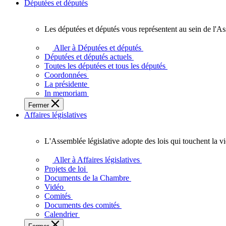
Députées et députés
Les députées et députés vous représentent au sein de l'As
Les
députées
Aller à Députées et députés
et
Députées et députés actuels
députés
Toutes les députées et tous les députés
vous
Coordonnées
représentent
La présidente
au
In memoriam
sein
Fermer
de
Affaires législatives
l'Assemblée
législative
de
L'Assemblée législative adopte des lois qui touchent la v
l'Ontario.
L'Assemblée
législative
Aller à Affaires législatives
adopte
Projets de loi
des
Documents de la Chambre
lois
Vidéo
qui
Comités
touchent
Documents des comités
la
Calendrier
vie