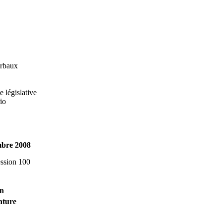
erbaux
 législative
io
bre 2008
ession 100
on
ature