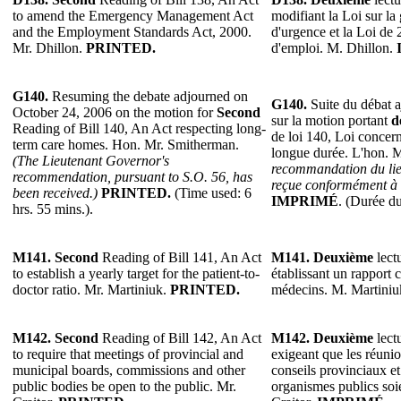
to amend the Emergency Management Act
modifiant la Loi sur la 
and the Employment Standards Act, 2000.
d'urgence et la Loi de
Mr. Dhillon.
PRINTED.
d'emploi. M. Dhillon.
G140.
Resuming the debate adjourned on
G140.
Suite du débat a
October 24, 2006 on the motion for
Second
sur la motion portant
d
Reading of Bill 140, An Act respecting long-
de loi 140, Loi concern
term care homes. Hon. Mr. Smitherman.
longue durée. L'hon. 
(The Lieutenant Governor's
recommandation du lie
recommendation, pursuant to S.O. 56, has
reçue conformément à l
been received.)
PRINTED.
(Time used: 6
IMPRIMÉ
. (Durée du
hrs. 55 mins.).
M141.
Second
Reading of Bill 141, An Act
M141.
Deuxième
lectu
to establish a yearly target for the patient-to-
établissant un rapport c
doctor ratio. Mr. Martiniuk.
PRINTED.
médecins. M. Martini
M142.
Second
Reading of Bill 142, An Act
M142.
Deuxième
lectu
to require that meetings of provincial and
exigeant que les réuni
municipal boards, commissions and other
conseils provinciaux et
public bodies be open to the public. Mr.
organismes publics soi