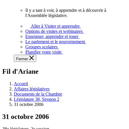
vous.
Il y a tant à voir, à apprendre et à découvrir à
Il
l'Assemblée législative.
y
a
Aller à Visiter et apprendre
tant
Options de visites et webinaires
à
Enseigner, apprendre et jouer
voir,
Le parlement et le gouvernement
à
Groupes scolaires
apprendre
Planifier votre visite
et
Fermer
à
découvrir
Fil d'Ariane
à
l'Assemblée
législative.
Accueil
Affaires législatives
Documents de la Chambre
Législature 38, Session 2
31 octobre 2006
31 octobre 2006
38e législature, 2e session