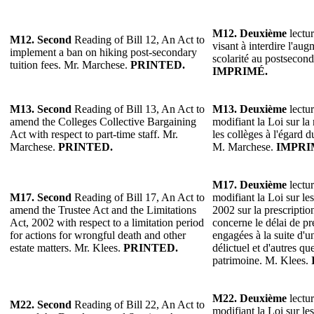
M12.
Deuxième
lectur
M12. Second
Reading of Bill 12, An Act to
visant à interdire l'aug
implement a ban on hiking post-secondary
scolarité au postsecon
tuition fees. Mr. Marchese.
PRINTED.
IMPRIMÉ.
M13.
Second
Reading of Bill 13, An Act to
M13.
Deuxième
lectur
amend the Colleges Collective Bargaining
modifiant la Loi sur la
Act with respect to part-time staff. Mr.
les collèges à l'égard d
Marchese.
PRINTED.
M. Marchese.
IMPRI
M17. Deuxième
lectur
M17. Second
Reading of Bill 17, An Act to
modifiant la Loi sur les
amend the Trustee Act and the Limitations
2002 sur la prescriptio
Act, 2002 with respect to a limitation period
concerne le délai de pr
for actions for wrongful death and other
engagées à la suite d'u
estate matters. Mr. Klees.
PRINTED.
délictuel et d'autres qu
patrimoine. M. Klees.
M22.
Deuxième
lectur
M22.
Second
Reading of Bill 22, An Act to
modifiant la Loi sur le