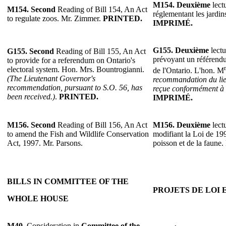
M154.
Deuxième
lectu
M154.
Second
Reading of Bill 154, An Act
réglementant les jardi
to regulate zoos. Mr. Zimmer.
PRINTED.
IMPRIMÉ.
G155.
Deuxième
lectu
G155.
Second
Reading of Bill 155, An Act
prévoyant un référendu
to provide for a referendum on Ontario's
electoral system. Hon. Mrs. Bountrogianni.
de l'Ontario. L'hon. M
(The Lieutenant Governor's
recommandation du lie
recommendation, pursuant to S.O. 56, has
reçue conformément à l
been received.)
.
PRINTED.
IMPRIMÉ.
M156.
Second
Reading of Bill 156, An Act
M156.
Deuxième
lectu
to amend the Fish and Wildlife Conservation
modifiant la Loi de 199
Act, 1997. Mr. Parsons.
poisson et de la faune.
BILLS IN COMMITTEE OF THE
PROJETS DE LOI 
WHOLE HOUSE
M40.
Consideration in
Committee of the