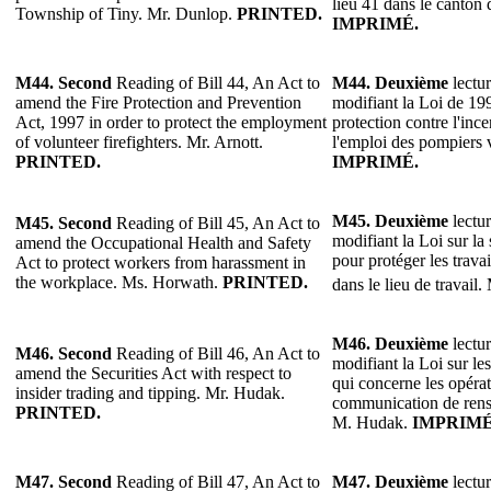
lieu 41 dans le canton
Township of Tiny. Mr. Dunlop.
PRINTED.
IMPRIMÉ.
M44.
Second
Reading of Bill 44, An Act to
M44.
Deuxième
lectur
amend the Fire Protection and Prevention
modifiant la Loi de 199
Act, 1997 in order to protect the employment
protection contre l'inc
of volunteer firefighters. Mr. Arnott.
l'emploi des pompiers 
PRINTED.
IMPRIMÉ.
M45.
Deuxième
lectur
M45.
Second
Reading of Bill 45, An Act to
modifiant la Loi sur la s
amend the Occupational Health and Safety
pour protéger les trava
Act to protect workers from harassment in
the workplace. Ms. Horwath.
PRINTED.
dans le lieu de travail.
M46. Deuxième
lectur
M46.
Second
Reading of Bill 46, An Act to
modifiant la Loi sur le
amend the Securities Act with respect to
qui concerne les opérati
insider trading and tipping. Mr. Hudak.
communication de rens
PRINTED.
M. Hudak.
IMPRIMÉ
M47. Second
Reading of Bill 47, An Act to
M47. Deuxième
lectur