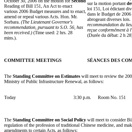
October 30, 2006 on the motion for
Second
sur la motion portant
de
Reading of Bill 151, An Act to enact
loi 151, Loi édictant d
various 2006 Budget measures and to enact,
dans le Budget de 2006 
amend or repeal various Acts. Hon. Mr.
abrogeant diverses lois
Sorbara.
(The Lieutenant Governor's
recommandation du lieu
recommendation, pursuant to S.O. 56, has
reçue conformément à l'
been received.)
(Time used: 2 hrs. 28
(Durée du débat: 2 h 28
mins.).
COMMITTEE MEETINGS
SÉANCES DES COM
The
Standing Committee on Estimates
will meet to review the 200
Ministry of Public Infrastructure Renewal, as follows:
Today
3:30 p.m.
Room No. 151
The
Standing Committee on Social Policy
will meet to consider Bi
regulation of the profession of traditional Chinese medicine, and m
amendments to certain Acts, as follows: