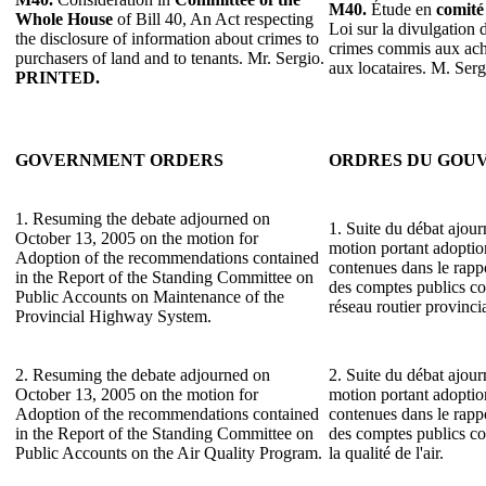
M40.
Étude en
comité
Whole House
of Bill 40, An Act respecting
Loi sur la divulgation 
the disclosure of information about crimes to
crimes commis aux ache
purchasers of land and to tenants. Mr. Sergio.
aux locataires. M. Ser
PRINTED.
GOVERNMENT ORDERS
ORDRES DU GOU
1. Resuming the debate adjourned on
1. Suite du débat ajour
October 13, 2005 on the motion for
motion portant adopti
Adoption of the recommendations contained
contenues dans le rap
in the Report of the Standing Committee on
des comptes publics co
Public Accounts on Maintenance of the
réseau routier provincia
Provincial Highway System.
2. Resuming the debate adjourned on
2. Suite du débat ajour
October 13, 2005 on the motion for
motion portant adopti
Adoption of the recommendations contained
contenues dans le rap
in the Report of the Standing Committee on
des comptes publics c
Public Accounts on the Air Quality Program.
la qualité de l'air.