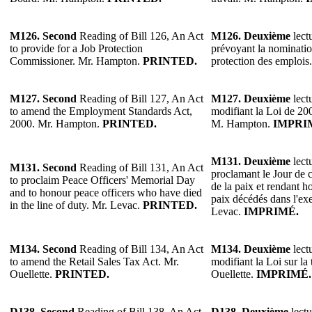
M126.
Second
Reading of Bill 126, An Act
M126.
Deuxième
lectu
to provide for a Job Protection
prévoyant la nominatio
Commissioner. Mr. Hampton.
PRINTED.
protection des emploi
M127.
Second
Reading of Bill 127, An Act
M127.
Deuxième
lectu
to amend the Employment Standards Act,
modifiant la Loi de 20
2000. Mr. Hampton.
PRINTED.
M. Hampton.
IMPRI
M131.
Deuxième
lectu
M131.
Second
Reading of Bill 131, An Act
proclamant le Jour de
to proclaim Peace Officers' Memorial Day
de la paix et rendant 
and to honour peace officers who have died
paix décédés dans l'exe
in the line of duty. Mr. Levac.
PRINTED.
Levac.
IMPRIMÉ.
M134.
Second
Reading of Bill 134, An Act
M134.
Deuxième
lectu
to amend the Retail Sales Tax Act. Mr.
modifiant la Loi sur la
Ouellette.
PRINTED.
Ouellette.
IMPRIMÉ.
D138.
Second
Reading of Bill 138, An Act
D138.
Deuxième
lectu