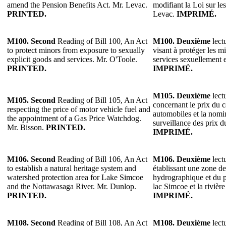
amend the Pension Benefits Act. Mr. Levac.
modifiant la Loi sur les
PRINTED.
Levac.
IMPRIMÉ.
M100.
Second
Reading of Bill 100, An Act
M100.
Deuxième
lectu
to protect minors from exposure to sexually
visant à protéger les mi
explicit goods and services. Mr. O'Toole.
services sexuellement 
PRINTED.
IMPRIMÉ.
M105.
Deuxième
lectu
M105.
Second
Reading of Bill 105, An Act
concernant le prix du 
respecting the price of motor vehicle fuel and
automobiles et la nomi
the appointment of a Gas Price Watchdog.
surveillance des prix d
Mr. Bisson.
PRINTED.
IMPRIMÉ.
M106.
Second
Reading of Bill 106, An Act
M106.
Deuxième
lectu
to establish a natural heritage system and
établissant une zone de
watershed protection area for Lake Simcoe
hydrographique et du p
and the Nottawasaga River. Mr. Dunlop.
lac Simcoe et la riviè
PRINTED.
IMPRIMÉ.
M108.
Second
Reading of Bill 108, An Act
M108.
Deuxième
lectu