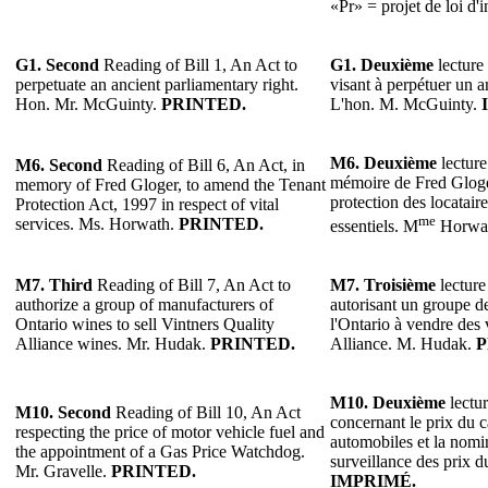
«Pr» = projet de loi d'i
G1.
Second
Reading of Bill 1, An Act to
G1.
Deuxième
lecture 
perpetuate an ancient parliamentary right.
visant à perpétuer un a
Hon. Mr. McGuinty.
PRINTED.
L'hon. M. McGuinty.
M6.
Deuxième
lecture
M6.
Second
Reading of Bill 6, An Act, in
mémoire de Fred Gloger
memory of Fred Gloger, to amend the Tenant
protection des locataire
Protection Act, 1997 in respect of vital
me
services. Ms. Horwath.
PRINTED.
essentiels. M
Horwa
M7.
Third
Reading of Bill 7, An Act to
M7.
Troisième
lecture
authorize a group of manufacturers of
autorisant un groupe de
Ontario wines to sell Vintners Quality
l'Ontario à vendre des 
Alliance wines. Mr. Hudak.
PRINTED.
Alliance. M. Hudak.
P
M10.
Deuxième
lectur
M10. Second
Reading of Bill 10, An Act
concernant le prix du 
respecting the price of motor vehicle fuel and
automobiles et la nomi
the appointment of a Gas Price Watchdog.
surveillance des prix d
Mr. Gravelle.
PRINTED.
IMPRIMÉ.