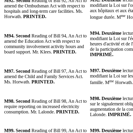
M92.
Second
Reading of Bill 92, An Act to
modifiant la Loi sur l'
amend the Ombudsman Act with respect to
aux hôpitaux et aux ét
hospitals and long-term care facilities. Ms.
me
Horwath.
PRINTED.
longue durée. M
Ho
M94.
Deuxième
lectur
M94.
Second
Reading of Bill 94, An Act to
modifiant la Loi sur l'
amend the Education Act with respect to
heures d'activité et de l
community involvement activity hours and
de la participation co
board support. Mr. Klees.
PRINTED.
IMPRIMÉ.
M97.
Deuxième
lectur
M97.
Second
Reading of Bill 97, An Act to
modifiant la Loi sur les
amend the Child and Family Services Act.
me
Ms. Horwath.
PRINTED.
famille. M
Horwath
M98.
Deuxième
lectur
M98.
Second
Reading of Bill 98, An Act to
sur le signalement obli
require reporting on increased electricity
augmentation de la con
consumption. Mr. Lalonde.
PRINTED.
Lalonde.
IMPRIMÉ.
M99.
Second
Reading of Bill 99, An Act to
M99.
Deuxième
lectur