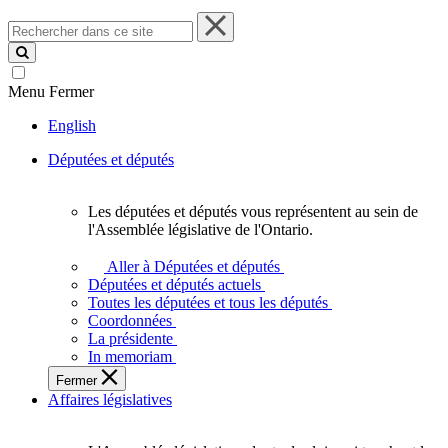
Rechercher
dans
ce
site
Menu
Fermer
English
Députées et députés
Les députées et députés vous représentent au sein de
Les
l'Assemblée législative de l'Ontario.
députées
et
Aller à Députées et députés
députés
Députées et députés actuels
vous
Toutes les députées et tous les députés
représentent
Coordonnées
au
La présidente
sein
In memoriam
de
Fermer
l'Assemblée
Affaires législatives
législative
de
l'Ontario.