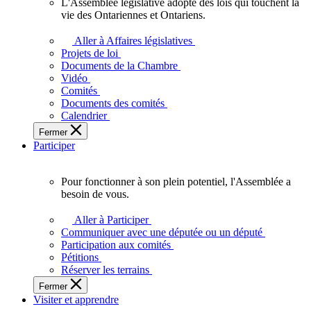
L'Assemblée législative adopte des lois qui touchent la
L'Assemblée
vie des Ontariennes et Ontariens.
législative
adopte
Aller à Affaires législatives
des
Projets de loi
lois
Documents de la Chambre
qui
Vidéo
touchent
Comités
la
Documents des comités
vie
Calendrier
des
Fermer
Ontariennes
Participer
et
Ontariens.
Pour fonctionner à son plein potentiel, l'Assemblée a
Pour
besoin de vous.
fonctionner
à
Aller à Participer
son
Communiquer avec une députée ou un député
plein
Participation aux comités
potentiel,
Pétitions
l'Assemblée
Réserver les terrains
a
Fermer
besoin
Visiter et apprendre
de