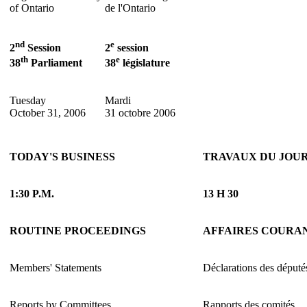
of Ontario
de l'Ontario
nd
e
2
Session
2
session
th
e
38
Parliament
38
législature
Tuesday
Mardi
October 31, 2006
31 octobre 2006
TODAY'S BUSINESS
TRAVAUX DU JOU
1:30 P.M.
13 H 30
ROUTINE PROCEEDINGS
AFFAIRES COURA
Members' Statements
Déclarations des député
Reports by Committees
Rapports des comités