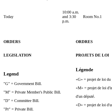
10:00 a.m.
Today
and 3:30
Room No.1
p.m.
ORDERS
ORDRES
LEGISLATION
PROJETS DE LOI
Légende
Legend
«G» = projet de loi d
"G" = Government Bill.
«M» = projet de loi d'i
"M" = Private Member's Public Bill.
d'un député.
"D" = Committee Bill.
«D» = projet de loi d'u
"Pr" = Private Bill.