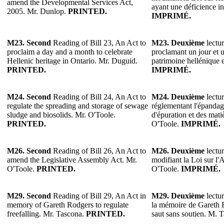
amend the Developmental Services Act,
ayant une déficience in
2005. Mr. Dunlop.
PRINTED.
IMPRIMÉ.
M23.
Second
Reading of Bill 23, An Act to
M23.
Deuxième
lectur
proclaim a day and a month to celebrate
proclamant un jour et 
Hellenic heritage in Ontario. Mr. Duguid.
patrimoine hellénique 
PRINTED.
IMPRIMÉ.
M24. Second
Reading of Bill 24, An Act to
M24. Deuxième
lectur
regulate the spreading and storage of sewage
réglementant l'épandag
sludge and biosolids. Mr. O'Toole.
d'épuration et des mati
PRINTED.
O'Toole.
IMPRIMÉ.
M26.
Second
Reading of Bill 26, An Act to
M26.
Deuxième
lectur
amend the Legislative Assembly Act. Mr.
modifiant la Loi sur l'
O'Toole.
PRINTED.
O'Toole.
IMPRIMÉ.
M29.
Second
Reading of Bill 29, An Act in
M29.
Deuxième
lectur
memory of Gareth Rodgers to regulate
la mémoire de Gareth 
freefalling. Mr. Tascona.
PRINTED.
saut sans soutien. M. 