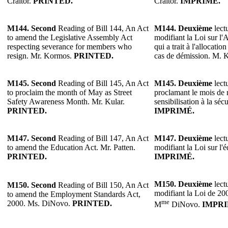
Craitor.
PRINTED.
Craitor.
IMPRIMÉ.
M144.
Second
Reading of Bill 144, An Act
M144.
Deuxième
lectu
to amend the Legislative Assembly Act
modifiant la Loi sur l'
respecting severance for members who
qui a trait à l'allocati
resign. Mr. Kormos.
PRINTED.
cas de démission. M.
M145.
Second
Reading of Bill 145, An Act
M145.
Deuxième
lectu
to proclaim the month of May as Street
proclamant le mois de 
Safety Awareness Month. Mr. Kular.
sensibilisation à la séc
PRINTED.
IMPRIMÉ.
M147.
Second
Reading of Bill 147, An Act
M147.
Deuxième
lectu
to amend the Education Act. Mr. Patten.
modifiant la Loi sur l'
PRINTED.
IMPRIMÉ.
M150.
Deuxième
lectu
M150.
Second
Reading of Bill 150, An Act
modifiant la Loi de 20
to amend the Employment Standards Act,
me
2000. Ms. DiNovo.
PRINTED.
M
DiNovo.
IMPRI