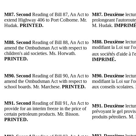
M87.
Second
Reading of Bill 87, An Act to
M87.
Deuxième
lectur
extend Highway 406 to Port Colborne. Mr.
prolongeant l'autorout
Hudak.
PRINTED.
M. Hudak.
IMPRIMÉ
M88.
Deuxième
lectur
M88.
Second
Reading of Bill 88, An Act to
modifiant la Loi sur l'
amend the Ombudsman Act with respect to
children's aid societies. Ms. Horwath.
aux sociétés d'aide à l
PRINTED.
IMPRIMÉ.
M90. Second
Reading of Bill 90, An Act to
M90.
Deuxième
lectur
amend the Ombudsman Act with respect to
modifiant la Loi sur l'
school boards. Mr. Marchese.
PRINTED.
aux conseils scolaires
M91.
Second
Reading of Bill 91, An Act to
M91.
Deuxième
lectur
provide for an interim freeze in the price of
prévoyant le gel provis
certain petroleum products. Mr. Bisson.
produits pétroliers. M.
PRINTED.
M92.
Deuxième
lectur