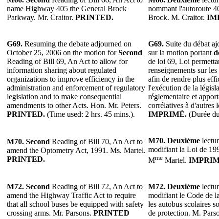
name Highway 405 the General Brock
nommant l'autoroute 4
Parkway. Mr. Craitor.
PRINTED.
Brock. M. Craitor.
IM
G69.
Resuming the debate adjourned on
G69.
Suite du débat aj
October 25, 2006 on the motion for
Second
sur la motion portant
d
Reading of Bill 69, An Act to allow for
de loi 69, Loi permetta
information sharing about regulated
renseignements sur les
organizations to improve efficiency in the
afin de rendre plus effi
administration and enforcement of regulatory
l'exécution de la législ
legislation and to make consequential
réglementaire et apport
amendments to other Acts. Hon. Mr. Peters.
corrélatives à d'autres 
PRINTED.
(Time used: 2 hrs. 45 mins.).
IMPRIMÉ.
(Durée du 
M70.
Deuxième
lectur
M70.
Second
Reading of Bill 70, An Act to
modifiant la Loi de 199
amend the Optometry Act, 1991. Ms. Martel.
me
PRINTED.
M
Martel.
IMPRIM
M72.
Second
Reading of Bill 72, An Act to
M72.
Deuxième
lectur
amend the Highway Traffic Act to require
modifiant le Code de l
that all school buses be equipped with safety
les autobus scolaires s
crossing arms. Mr. Parsons.
PRINTED
de protection. M. Pars