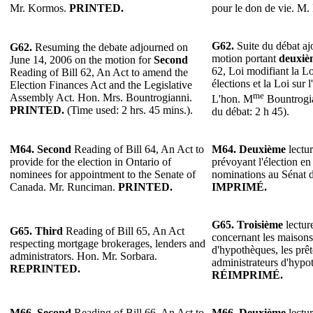
Mr. Kormos.
PRINTED.
pour le don de vie. M
G62.
Suite du débat ajo
G62.
Resuming the debate adjourned on
motion portant
deuxiè
June 14, 2006 on the motion for
Second
62, Loi modifiant la Lo
Reading of Bill 62, An Act to amend the
élections et la Loi sur 
Election Finances Act and the Legislative
me
Assembly Act. Hon. Mrs. Bountrogianni.
L'hon. M
Bountrogi
PRINTED.
(Time used: 2 hrs. 45 mins.).
du débat: 2 h 45).
M64.
Second
Reading of Bill 64, An Act to
M64.
Deuxième
lectur
provide for the election in Ontario of
prévoyant l'élection en
nominees for appointment to the Senate of
nominations au Sénat
Canada. Mr. Runciman.
PRINTED.
IMPRIMÉ.
G65. Troisième
lecture
G65. Third
Reading of Bill 65, An Act
concernant les maisons
respecting mortgage brokerages, lenders and
d'hypothèques, les prêt
administrators. Hon. Mr. Sorbara.
administrateurs d'hypo
REPRINTED.
RÉIMPRIMÉ.
M66. Second
Reading of Bill 66, An Act to
M66.
Deuxième
lectur