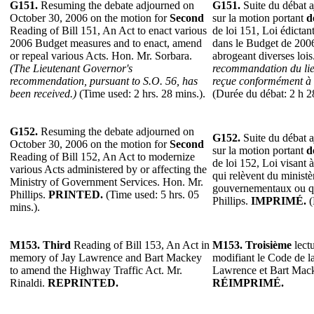
G151.
Resuming the debate adjourned on
G151.
Suite du débat a
October 30, 2006 on the motion for
Second
sur la motion portant
d
Reading of Bill 151, An Act to enact various
de loi 151, Loi édicta
2006 Budget measures and to enact, amend
dans le Budget de 2006
or repeal various Acts. Hon. Mr. Sorbara.
abrogeant diverses loi
(The Lieutenant Governor's
recommandation du lie
recommendation, pursuant to S.O. 56, has
reçue conformément à l
been received.)
(Time used: 2 hrs. 28 mins.).
(Durée du débat: 2 h 2
G152.
Resuming the debate adjourned on
G152.
Suite du débat a
October 30, 2006 on the motion for
Second
sur la motion portant
d
Reading of Bill 152, An Act to modernize
de loi 152, Loi visant 
various Acts administered by or affecting the
qui relèvent du ministè
Ministry of Government Services. Hon. Mr.
gouvernementaux ou qu
Phillips.
PRINTED.
(Time used: 5 hrs. 05
Phillips.
IMPRIMÉ.
(
mins.).
M153.
Third
Reading of Bill 153, An Act in
M153.
Troisième
lectu
memory of Jay Lawrence and Bart Mackey
modifiant le Code de l
to amend the Highway Traffic Act. Mr.
Lawrence et Bart Mack
Rinaldi.
REPRINTED.
RÉIMPRIMÉ.