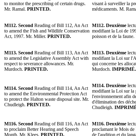
to monitor the prescribing of certain drugs.
visant à surveiller la p
Mr. Ramal.
PRINTED.
médicaments. M. Ram
M112.
Second
Reading of Bill 112, An Act
M112.
Deuxième
lectu
to amend the Fish and Wildlife Conservation
modifiant la Loi de 199
Act, 1997. Mr. Miller.
PRINTED.
poisson et de la faune.
M113.
Second
Reading of Bill 113, An Act
M113.
Deuxième
lectu
to amend the Legislative Assembly Act with
modifiant la Loi sur l'
respect to severance allowances. Mr.
qui concerne les alloca
Murdoch.
PRINTED.
Murdoch.
IMPRIMÉ.
M114.
Deuxième
lectu
M114.
Second
Reading of Bill 114, An Act
modifiant la Loi sur la
to amend the Environmental Protection Act
l'environnement afin de
to protect the Halton waste disposal site. Mr.
d'élimination des déch
Chudleigh.
PRINTED.
Chudleigh.
IMPRIMÉ
M116.
Second
Reading of Bill 116, An Act
M116.
Deuxième
lectu
to proclaim Better Hearing and Speech
proclamant le Mois de l
Month. Mr. Klees.
PRINTED.
de l'audition et du lan