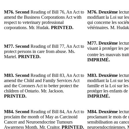
M76.
Second
Reading of Bill 76, An Act to
M76.
Deuxième
lectur
amend the Business Corporations Act with
modifiant la Loi sur les
respect to veterinary professional
qui concerne les sociét
corporations. Mr. Hudak.
PRINTED.
vétérinaires. M. Huda
M77.
Deuxième
lectur
M77.
Second
Reading of Bill 77, An Act to
visant à protéger les p
protect persons in care from abuse. Ms.
contre les mauvais tra
Martel.
PRINTED.
IMPRIMÉ.
M83.
Second
Reading of Bill 83, An Act to
M83.
Deuxième
lectur
amend the Child and Family Services Act
modifiant la Loi sur les
and the Coroners Act to better protect the
famille et la Loi sur l
children of Ontario. Mr. Jackson.
protéger les enfants de
PRINTED.
IMPRIMÉ.
M84.
Second
Reading of Bill 84, An Act to
M84.
Deuxième
lectur
proclaim the month of May as Carcinoid
proclamant le mois de 
Cancer and Neuroendocrine Tumours
sensibilisation au canc
Awareness Month. Mr. Craitor.
PRINTED.
neuroendocriniennes. 