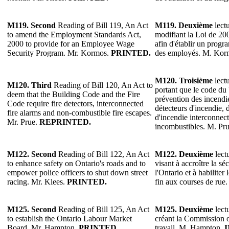
M119.
Second
Reading of Bill 119, An Act
M119.
Deuxième
lectu
to amend the Employment Standards Act,
modifiant la Loi de 20
2000 to provide for an Employee Wage
afin d'établir un progr
Security Program. Mr. Kormos.
PRINTED.
des employés. M. Kor
M120.
Troisième
lectu
M120.
Third
Reading of Bill 120, An Act to
portant que le code du 
deem that the Building Code and the Fire
prévention des incendie
Code require fire detectors, interconnected
détecteurs d'incendie, 
fire alarms and non-combustible fire escapes.
d'incendie interconnect
Mr. Prue.
REPRINTED.
incombustibles. M. Pr
M122.
Second
Reading of Bill 122, An Act
M122.
Deuxième
lectu
to enhance safety on Ontario's roads and to
visant à accroître la séc
empower police officers to shut down street
l'Ontario et à habiliter
racing. Mr. Klees.
PRINTED.
fin aux courses de rue
M125.
Second
Reading of Bill 125, An Act
M125.
Deuxième
lectu
to establish the Ontario Labour Market
créant la Commission 
Board. Mr. Hampton.
PRINTED.
travail. M. Hampton.