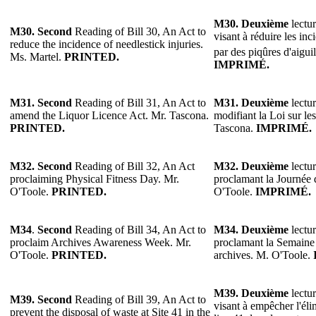
M30.
Deuxième
lectur
M30.
Second
Reading of Bill 30, An Act to
visant à réduire les in
reduce the incidence of needlestick injuries.
par des piqûres d'aigui
Ms. Martel.
PRINTED.
IMPRIMÉ.
M31. Second
Reading of Bill 31, An Act to
M31. Deuxième
lectur
amend the Liquor Licence Act. Mr. Tascona.
modifiant la Loi sur le
PRINTED.
Tascona.
IMPRIMÉ.
M32.
Second
Reading of Bill 32, An Act
M32.
Deuxième
lectur
proclaiming Physical Fitness Day. Mr.
proclamant la Journée 
O'Toole.
PRINTED.
O'Toole.
IMPRIMÉ.
M34
.
Second
Reading of Bill 34, An Act to
M34.
Deuxième
lectur
proclaim Archives Awareness Week. Mr.
proclamant la Semaine 
O'Toole.
PRINTED.
archives. M. O'Toole.
M39. Deuxième
lectur
M39. Second
Reading of Bill 39, An Act to
visant à empêcher l'éli
prevent the disposal of waste at Site 41 in the