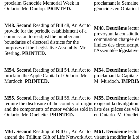
proclaim Genocide Memorial Week in
proclamant la Semain
Ontario. Mr. Dunlop.
PRINTED.
génocides en Ontario.
M48. Second
Reading of Bill 48, An Act to
M48. Deuxième
lectur
provide for the periodic establishment of a
prévoyant la constituti
commission to readjust the number and
commission chargée de 
boundaries of electoral districts for the
limites des circonscript
purposes of the Legislative Assembly. Mr.
l'Assemblée législative
Sterling.
PRINTED.
M54. Second
Reading of Bill 54, An Act to
M54. Deuxième
lectur
proclaim the Apple Capital of Ontario. Mr.
proclamant la Capitale
Murdoch.
PRINTED.
M. Murdoch.
IMPRI
M55. Second
Reading of Bill 55, An Act to
M55. Deuxième
lectur
require the disclosure of the country of origin
exigeant la divulgation
and the components of motor vehicles sold in
liste des pièces des v
Ontario. Mr. Ouellette.
PRINTED.
en Ontario. M. Ouellet
M61.
Second
Reading of Bill 61, An Act to
M61.
Deuxième
lectur
amend the Trillium Gift of Life Network Act.
visant à modifier la Lo