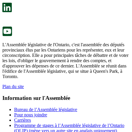
un
s’ouvre
nouvel
dans
onglet.
un
nouvel
onglet.
L'Assemblée législative de l'Ontario, c'est l'assemblée des députés
provinciaux élus par les Ontariens pour les représenter, eux et leur
circonscription. Elle a pour principales tâches de débattre et de voter
les lois, d'obliger le gouvernement à rendre des comptes, et
d'approuver les dépenses de ce dernier. L'Assemblée se réunit dans
l'édifice de l'Assemblée législative, qui se situe à Queen's Park, à
Toronto.
Plan du site
Information sur l'Assemblée
Bureau de l’Assemblée législative
Pour nous joindre
Carrières
Programme de stages à l’Assemblée législative de l’Ontario
(OLIP) (mène vers un autre site en anglais uniquement)