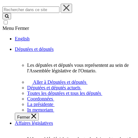
Rechercher
dans
ce
site
Menu
Fermer
English
Députées et députés
Les députées et députés vous représentent au sein de
Les
l'Assemblée législative de l'Ontario.
députées
et
Aller à Députées et députés
députés
Députées et députés actuels
vous
Toutes les députées et tous les députés
représentent
Coordonnées
au
La présidente
sein
In memoriam
de
Fermer
l'Assemblée
Affaires législatives
législative
de
l'Ontario.