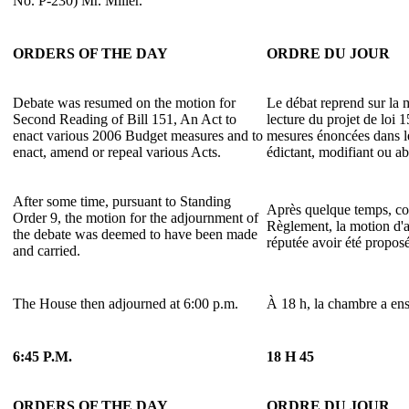
No. P-230) Mr. Miller.
ORDERS OF THE DAY
ORDRE DU JOUR
Debate was resumed on the motion for
Le débat reprend sur la
Second Reading of Bill 151, An Act to
lecture du projet de loi 
enact various 2006 Budget measures and to
mesures énoncées dans l
enact, amend or repeal various Acts.
édictant, modifiant ou ab
After some time, pursuant to Standing
Après quelque temps, con
Order 9, the motion for the adjournment of
Règlement, la motion d'
the debate was deemed to have been made
réputée avoir été proposé
and carried.
The House then adjourned at 6:00 p.m.
À 18 h, la chambre a ens
6:45 P.M.
18 H 45
ORDERS OF THE DAY
ORDRE DU JOUR