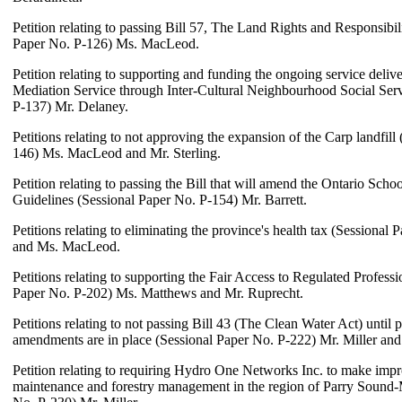
Petition relating to passing Bill 57, The Land Rights and Responsibil
Paper No. P-126) Ms. MacLeod.
Petition relating to supporting and funding the ongoing service deli
Mediation Service through Inter-Cultural Neighbourhood Social Serv
P-137) Mr. Delaney.
Petitions relating to not approving the expansion of the Carp landfill
146) Ms. MacLeod and Mr. Sterling.
Petition relating to passing the Bill that will amend the Ontario Sch
Guidelines (Sessional Paper No. P-154) Mr. Barrett.
Petitions relating to eliminating the province's health tax (Sessional
and Ms. MacLeod.
Petitions relating to supporting the Fair Access to Regulated Profess
Paper No. P-202) Ms. Matthews and Mr. Ruprecht.
Petitions relating to not passing Bill 43 (The Clean Water Act) until
amendments are in place (Sessional Paper No. P-222) Mr. Miller and
Petition relating to requiring Hydro One Networks Inc. to make impr
maintenance and forestry management in the region of Parry Sound