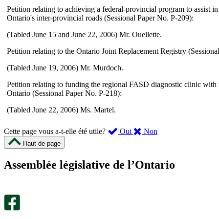
Petition relating to achieving a federal-provincial program to assist i
Ontario's inter-provincial roads (Sessional Paper No. P-209):
(Tabled June 15 and June 22, 2006) Mr. Ouellette.
Petition relating to the Ontario Joint Replacement Registry (Session
(Tabled June 19, 2006) Mr. Murdoch.
Petition relating to funding the regional FASD diagnostic clinic with
Ontario (Sessional Paper No. P-218):
(Tabled June 22, 2006) Ms. Martel.
,
,
Cette page vous a-t-elle été utile?
Oui
Non
cette
cette
Haut de page
page
page
m’a
ne
Assemblée législative de l’Ontario
été
m’a
utile.
pas
Un
été
sondage
utile.
facultatif
Un
s’ouvre
sondage
dans
facultatif