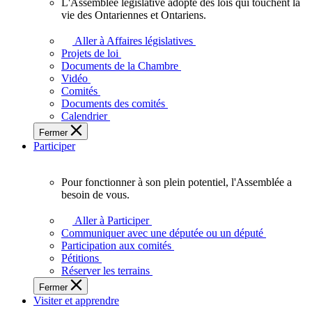
L'Assemblée législative adopte des lois qui touchent la
L'Assemblée
vie des Ontariennes et Ontariens.
législative
adopte
Aller à Affaires législatives
des
Projets de loi
lois
Documents de la Chambre
qui
Vidéo
touchent
Comités
la
Documents des comités
vie
Calendrier
des
Fermer
Ontariennes
Participer
et
Ontariens.
Pour fonctionner à son plein potentiel, l'Assemblée a
Pour
besoin de vous.
fonctionner
à
Aller à Participer
son
Communiquer avec une députée ou un député
plein
Participation aux comités
potentiel,
Pétitions
l'Assemblée
Réserver les terrains
a
Fermer
besoin
Visiter et apprendre
de