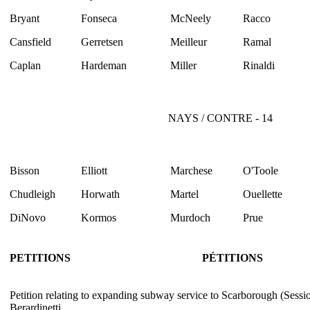
Bryant
Fonseca
McNeely
Racco
Cansfield
Gerretsen
Meilleur
Ramal
Caplan
Hardeman
Miller
Rinaldi
NAYS / CONTRE - 14
Bisson
Elliott
Marchese
O'Toole
Chudleigh
Horwath
Martel
Ouellette
DiNovo
Kormos
Murdoch
Prue
PETITIONS
PÉTITIONS
Petition relating to expanding subway service to Scarborough (Sessi
Berardinetti.