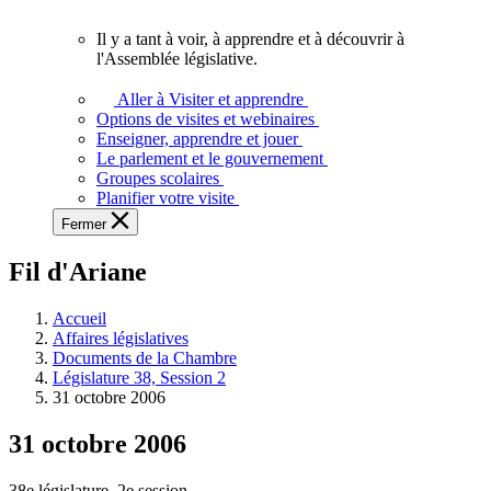
vous.
Il y a tant à voir, à apprendre et à découvrir à
Il
l'Assemblée législative.
y
a
Aller à Visiter et apprendre
tant
Options de visites et webinaires
à
Enseigner, apprendre et jouer
voir,
Le parlement et le gouvernement
à
Groupes scolaires
apprendre
Planifier votre visite
et
Fermer
à
découvrir
Fil d'Ariane
à
l'Assemblée
législative.
Accueil
Affaires législatives
Documents de la Chambre
Législature 38, Session 2
31 octobre 2006
31 octobre 2006
38e législature, 2e session