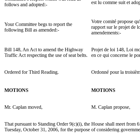
est lu comme suit et adop
follows and adopted:-
Votre comité propose qu'i
Your Committee begs to report the
rapport sur le projet de l
following Bill as amended:-
amendements:-
Bill 148, An Act to amend the Highway
Projet de loi 148, Loi mo
Traffic Act respecting the use of seat belts.
en ce qui concerne le por
Ordered for Third Reading.
Ordonné pour la troisièm
MOTIONS
MOTIONS
Mr. Caplan moved,
M. Caplan propose,
That pursuant to Standing Order 9(c)(i), the House shall meet from 6
Tuesday, October 31, 2006, for the purpose of considering governme