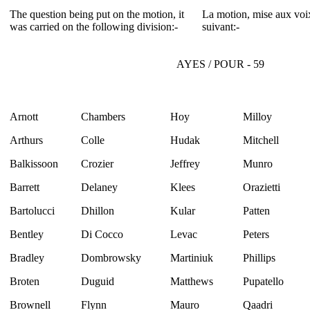
The question being put on the motion, it
La motion, mise aux voix
was carried on the following division:-
suivant:-
AYES / POUR - 59
Arnott
Chambers
Hoy
Milloy
Arthurs
Colle
Hudak
Mitchell
Balkissoon
Crozier
Jeffrey
Munro
Barrett
Delaney
Klees
Orazietti
Bartolucci
Dhillon
Kular
Patten
Bentley
Di Cocco
Levac
Peters
Bradley
Dombrowsky
Martiniuk
Phillips
Broten
Duguid
Matthews
Pupatello
Brownell
Flynn
Mauro
Qaadri