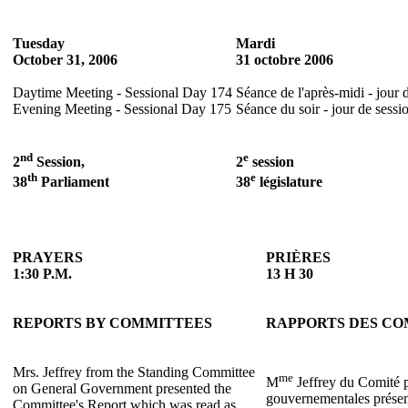
Tuesday
Mardi
October 31, 2006
31 octobre 2006
Daytime Meeting - Sessional Day 174
Séance de l'après-midi - jour 
Evening Meeting - Sessional Day 175
Séance du soir - jour de sessi
nd
e
2
Session,
2
session
th
e
38
Parliament
38
législature
PRAYERS
PRIÈRES
1:30 P.M.
13 H 30
REPORTS BY COMMITTEES
RAPPORTS DES CO
Mrs. Jeffrey from the Standing Committee
me
M
Jeffrey du Comité p
on General Government presented the
gouvernementales présent
Committee's Report which was read as