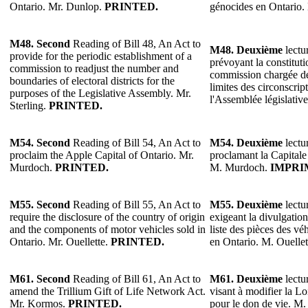
Ontario. Mr. Dunlop.
PRINTED.
génocides en Ontario
M48. Second
Reading of Bill 48, An Act to
M48. Deuxième
lectur
provide for the periodic establishment of a
prévoyant la constitut
commission to readjust the number and
commission chargée de 
boundaries of electoral districts for the
limites des circonscrip
purposes of the Legislative Assembly. Mr.
l'Assemblée législative
Sterling.
PRINTED.
M54. Second
Reading of Bill 54, An Act to
M54. Deuxième
lectur
proclaim the Apple Capital of Ontario. Mr.
proclamant la Capital
Murdoch.
PRINTED.
M. Murdoch.
IMPRI
M55. Second
Reading of Bill 55, An Act to
M55. Deuxième
lectur
require the disclosure of the country of origin
exigeant la divulgation
and the components of motor vehicles sold in
liste des pièces des v
Ontario. Mr. Ouellette.
PRINTED.
en Ontario. M. Ouellet
M61.
Second
Reading of Bill 61, An Act to
M61.
Deuxième
lectur
amend the Trillium Gift of Life Network Act.
visant à modifier la Lo
Mr. Kormos.
PRINTED.
pour le don de vie. M