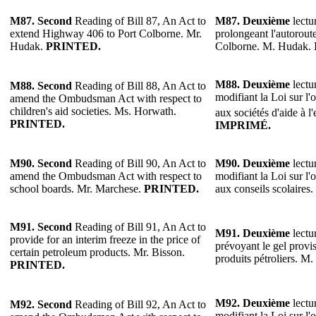
M87.
Second
Reading of Bill 87, An Act to
M87.
Deuxième
lectur
extend Highway 406 to Port Colborne. Mr.
prolongeant l'autorout
Hudak.
PRINTED.
Colborne. M. Hudak.
M88.
Deuxième
lectur
M88.
Second
Reading of Bill 88, An Act to
modifiant la Loi sur l
amend the Ombudsman Act with respect to
children's aid societies. Ms. Horwath.
aux sociétés d'aide à l
PRINTED.
IMPRIMÉ.
M90. Second
Reading of Bill 90, An Act to
M90.
Deuxième
lectur
amend the Ombudsman Act with respect to
modifiant la Loi sur l
school boards. Mr. Marchese.
PRINTED.
aux conseils scolaires
M91.
Second
Reading of Bill 91, An Act to
M91.
Deuxième
lectur
provide for an interim freeze in the price of
prévoyant le gel provis
certain petroleum products. Mr. Bisson.
produits pétroliers. M
PRINTED.
M92.
Deuxième
lectur
M92.
Second
Reading of Bill 92, An Act to
modifiant la Loi sur l