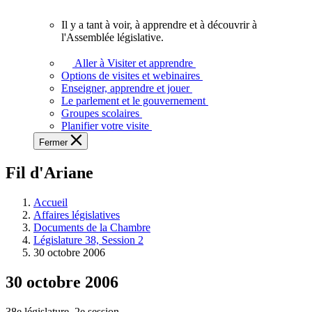
vous.
Il y a tant à voir, à apprendre et à découvrir à
Il
l'Assemblée législative.
y
a
Aller à Visiter et apprendre
tant
Options de visites et webinaires
à
Enseigner, apprendre et jouer
voir,
Le parlement et le gouvernement
à
Groupes scolaires
apprendre
Planifier votre visite
et
Fermer
à
découvrir
Fil d'Ariane
à
l'Assemblée
législative.
Accueil
Affaires législatives
Documents de la Chambre
Législature 38, Session 2
30 octobre 2006
30 octobre 2006
38e législature, 2e session