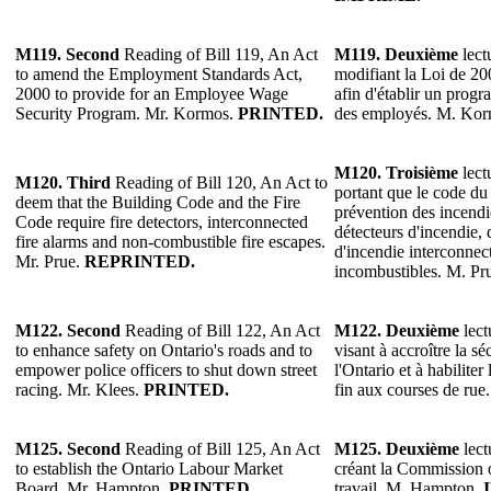
M119.
Second
Reading of Bill 119, An Act
M119.
Deuxième
lect
to amend the Employment Standards Act,
modifiant la Loi de 20
2000 to provide for an Employee Wage
afin d'établir un progr
Security Program. Mr. Kormos.
PRINTED.
des employés. M. Ko
M120.
Troisième
lect
M120.
Third
Reading of Bill 120, An Act to
portant que le code du
deem that the Building Code and the Fire
prévention des incendi
Code require fire detectors, interconnected
détecteurs d'incendie, 
fire alarms and non-combustible fire escapes.
d'incendie interconnect
Mr. Prue.
REPRINTED.
incombustibles. M. Pr
M122.
Second
Reading of Bill 122, An Act
M122.
Deuxième
lect
to enhance safety on Ontario's roads and to
visant à accroître la sé
empower police officers to shut down street
l'Ontario et à habiliter
racing. Mr. Klees.
PRINTED.
fin aux courses de rue
M125.
Second
Reading of Bill 125, An Act
M125.
Deuxième
lect
to establish the Ontario Labour Market
créant la Commission 
Board. Mr. Hampton.
PRINTED.
travail. M. Hampton.