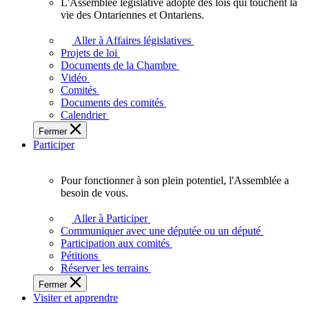
L'Assemblée législative adopte des lois qui touchent la
L'Assemblée
vie des Ontariennes et Ontariens.
législative
adopte
Aller à Affaires législatives
des
Projets de loi
lois
Documents de la Chambre
qui
Vidéo
touchent
Comités
la
Documents des comités
vie
Calendrier
des
Fermer
Ontariennes
Participer
et
Ontariens.
Pour fonctionner à son plein potentiel, l'Assemblée a
Pour
besoin de vous.
fonctionner
à
Aller à Participer
son
Communiquer avec une députée ou un député
plein
Participation aux comités
potentiel,
Pétitions
l'Assemblée
Réserver les terrains
a
Fermer
besoin
Visiter et apprendre
de