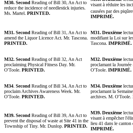
M30.
Second
Reading of Bill 30, An Act to
visant à réduire les in
reduce the incidence of needlestick injuries.
causées par des piqûres
Ms. Martel.
PRINTED.
IMPRIMÉ.
M31. Second
Reading of Bill 31, An Act to
M31. Deuxième
lectur
amend the Liquor Licence Act. Mr. Tascona.
modifiant la Loi sur le
PRINTED.
Tascona.
IMPRIMÉ.
M32.
Second
Reading of Bill 32, An Act
M32.
Deuxième
lectur
proclaiming Physical Fitness Day. Mr.
proclamant la Journée 
O'Toole.
PRINTED.
O'Toole.
IMPRIMÉ.
M34
.
Second
Reading of Bill 34, An Act to
M34.
Deuxième
lectur
proclaim Archives Awareness Week. Mr.
proclamant la Semaine 
O'Toole.
PRINTED.
archives. M. O'Toole.
M39. Deuxième
lectur
M39. Second
Reading of Bill 39, An Act to
visant à empêcher l'éli
prevent the disposal of waste at Site 41 in the
lieu 41 dans le canton
Township of Tiny. Mr. Dunlop.
PRINTED.
IMPRIMÉ.