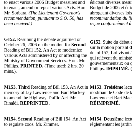
to enact various 2006 Budget measures and
édictant diverses mesu
to enact, amend or repeal various Acts. Hon.
Budget de 2006 et édic
Mr. Sorbara.
(The Lieutenant Governor's
abrogeant diverses loi
recommendation, pursuant to S.O. 56, has
recommandation du lie
been received.)
reçue conformément à l
G152.
Resuming the debate adjourned on
G152.
Suite du débat 
October 26, 2006 on the motion for
Second
sur la motion portant
d
Reading of Bill 152, An Act to modernize
de loi 152, Loi visant 
various Acts administered by or affecting the
qui relèvent du minist
Ministry of Government Services. Hon. Mr.
gouvernementaux ou qu
Phillips.
PRINTED.
(Time used: 2 hrs. 20
Phillips.
IMPRIMÉ.
(
mins.).
M153.
Third
Reading of Bill 153, An Act in
M153.
Troisième
lect
memory of Jay Lawrence and Bart Mackey
modifiant le Code de l
to amend the Highway Traffic Act. Mr.
Lawrence et Bart Mack
Rinaldi.
REPRINTED.
RÉIMPRIMÉ.
M154.
Second
Reading of Bill 154, An Act
M154.
Deuxième
lect
to regulate zoos. Mr. Zimmer.
réglementant les jardi