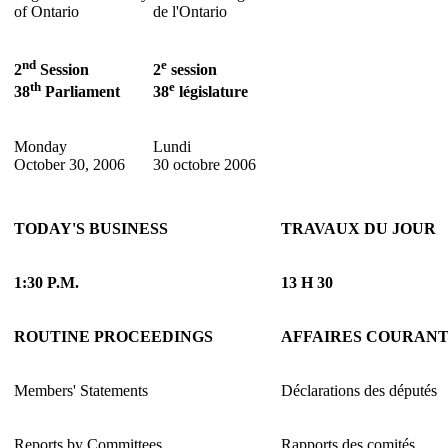
of Ontario
de l'Ontario
nd
e
2
Session
2
session
th
e
38
Parliament
38
législature
Monday
Lundi
October 30, 2006
30 octobre 2006
TODAY'S BUSINESS
TRAVAUX DU JOUR
1:30 P.M.
13 H 30
ROUTINE PROCEEDINGS
AFFAIRES COURAN
Members' Statements
Déclarations des députés
Reports by Committees
Rapports des comités