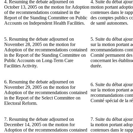
4. Resuming the debate adjourned on
4. Suite du débat ajour
October 13, 2005 on the motion for Adoption
motion portant adopti
of the recommendations contained in the
contenues dans le rap
Report of the Standing Committee on Public
des comptes publics co
Accounts on Independent Health Facilities.
de santé autonomes.
5. Resuming the debate adjourned on
5. Suite du débat ajo
November 28, 2005 on the motion for
sur la motion portant 
Adoption of the recommendations contained
recommandations conte
in the Report of the Standing Committee on
Comité permanent des
Public Accounts on Long-Term Care
concernant les établis
Facilities Activity.
durée.
6. Resuming the debate adjourned on
6. Suite du débat ajo
November 29, 2005 on the motion for
sur la motion portant 
Adoption of the recommendations contained
recommandations conte
in the Report of the Select Committee on
Comité spécial de la ré
Electoral Reform.
7. Resuming the debate adjourned on
7. Suite du débat ajou
December 14, 2005 on the motion for
la motion portant ado
Adoption of the recommendations contained
contenues dans le rap