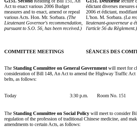
G151.
Second
Reading of Bill 151, An
G151.
Deuxième
lecture d
Act to enact various 2006 Budget
édictant diverses mesures
measures and to enact, amend or repeal
2006 et édictant, modifiant
various Acts. Hon. Mr. Sorbara.
(The
L'hon. M. Sorbara.
(La r
Lieutenant Governor's recommendation,
lieutenant-gouverneur a é
pursuant to S.O. 56, has been received.)
l'article 56 du Règlement.)
COMMITTEE MEETINGS
SÉANCES DES COMI
The
Standing Committee on General Government
will meet for c
consideration of Bill 148, An Act to amend the Highway Traffic Act r
belts, as follows:
Today
3:30 p.m.
Room No. 151
The
Standing Committee on Social Policy
will meet to consider Bi
regulation of the profession of traditional Chinese medicine, and m
amendments to certain Acts, as follows: