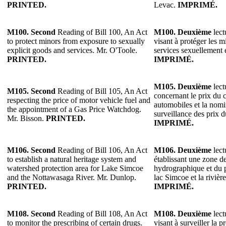
PRINTED.
Levac.
IMPRIMÉ.
M100.
Second
Reading of Bill 100, An Act
M100.
Deuxième
lect
to protect minors from exposure to sexually
visant à protéger les m
explicit goods and services. Mr. O'Toole.
services sexuellement 
PRINTED.
IMPRIMÉ.
M105.
Deuxième
lect
M105.
Second
Reading of Bill 105, An Act
concernant le prix du 
respecting the price of motor vehicle fuel and
automobiles et la nomi
the appointment of a Gas Price Watchdog.
surveillance des prix 
Mr. Bisson.
PRINTED.
IMPRIMÉ.
M106.
Second
Reading of Bill 106, An Act
M106.
Deuxième
lect
to establish a natural heritage system and
établissant une zone d
watershed protection area for Lake Simcoe
hydrographique et du p
and the Nottawasaga River. Mr. Dunlop.
lac Simcoe et la riviè
PRINTED.
IMPRIMÉ.
M108.
Second
Reading of Bill 108, An Act
M108.
Deuxième
lect
to monitor the prescribing of certain drugs.
visant à surveiller la p