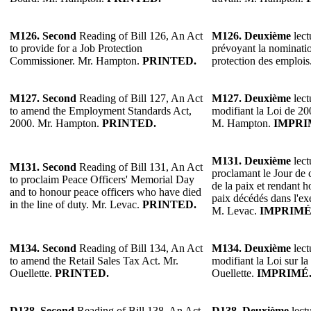
M126.
Second
Reading of Bill 126, An Act
M126.
Deuxième
lect
to provide for a Job Protection
prévoyant la nominatio
Commissioner. Mr. Hampton.
PRINTED.
protection des emploi
M127.
Second
Reading of Bill 127, An Act
M127.
Deuxième
lect
to amend the Employment Standards Act,
modifiant la Loi de 20
2000. Mr. Hampton.
PRINTED.
M. Hampton.
IMPRI
M131.
Deuxième
lect
M131.
Second
Reading of Bill 131, An Act
proclamant le Jour de
to proclaim Peace Officers' Memorial Day
de la paix et rendant 
and to honour peace officers who have died
paix décédés dans l'exe
in the line of duty. Mr. Levac.
PRINTED.
M. Levac.
IMPRIMÉ
M134.
Second
Reading of Bill 134, An Act
M134.
Deuxième
lect
to amend the Retail Sales Tax Act. Mr.
modifiant la Loi sur la
Ouellette.
PRINTED.
Ouellette.
IMPRIMÉ
D138.
Second
Reading of Bill 138, An Act
D138.
Deuxième
lectu