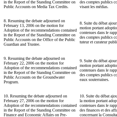
in the Report of the Standing Committee on
des comptes publics co
Public Accounts on Media Tax Credits.
visant les médias.
8. Resuming the debate adjourned on
8. Suite du débat ajour
February 13, 2006 on the motion for
motion portant adopti
Adoption of the recommendations contained
contenues dans le rap
in the Report of the Standing Committee on
des comptes publics c
Public Accounts on the Office of the Public
tuteur et curateur publi
Guardian and Trustee.
9. Resuming the debate adjourned on
9. Suite du débat ajour
February 22, 2006 on the motion for
motion portant adopti
Adoption of the recommendations contained
contenues dans le rap
in the Report of the Standing Committee on
des comptes publics c
Public Accounts on the Groundwater
eaux souterraines.
Program.
10. Resuming the debate adjourned on
10. Suite du débat ajou
February 27, 2006 on the motion for
la motion portant ado
Adoption of the recommendations contained
contenues dans le rap
in the Report of the Standing Committee on
des finances et des af
Finance and Economic Affairs on Pre-
concernant la Consulta