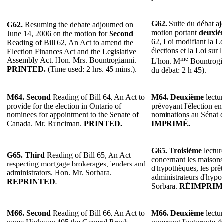
G62.
Suite du débat aj
G62.
Resuming the debate adjourned on
motion portant
deuxi
June 14, 2006 on the motion for
Second
62, Loi modifiant la L
Reading of Bill 62, An Act to amend the
élections et la Loi sur 
Election Finances Act and the Legislative
me
Assembly Act. Hon. Mrs. Bountrogianni.
L'hon. M
Bountrogi
PRINTED.
(Time used: 2 hrs. 45 mins.).
du débat: 2 h 45).
M64.
Second
Reading of Bill 64, An Act to
M64.
Deuxième
lectur
provide for the election in Ontario of
prévoyant l'élection e
nominees for appointment to the Senate of
nominations au Sénat
Canada. Mr. Runciman.
PRINTED.
IMPRIMÉ.
G65. Troisième
lectur
G65. Third
Reading of Bill 65, An Act
concernant les maison
respecting mortgage brokerages, lenders and
d'hypothèques, les prêt
administrators. Hon. Mr. Sorbara.
administrateurs d'hyp
REPRINTED.
Sorbara.
RÉIMPRIM
M66. Second
Reading of Bill 66, An Act to
M66.
Deuxième
lectur
name Highway 405 the General Brock
nommant l'autoroute 