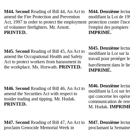
M44.
Second
Reading of Bill 44, An Act to
M44.
Deuxième
lectur
amend the Fire Protection and Prevention
modifiant la Loi de 199
Act, 1997 in order to protect the employment
protection contre l'inc
of volunteer firefighters. Mr. Arnott.
l'emploi des pompiers 
PRINTED.
IMPRIMÉ.
M45.
Deuxième
lectur
M45.
Second
Reading of Bill 45, An Act to
modifiant la Loi sur la 
amend the Occupational Health and Safety
travail pour protéger le
Act to protect workers from harassment in
harcèlement dans le lie
the workplace. Ms. Horwath.
PRINTED.
IMPRIMÉ.
M46. Deuxième
lectur
M46.
Second
Reading of Bill 46, An Act to
modifiant la Loi sur le
amend the Securities Act with respect to
qui concerne les opérati
insider trading and tipping. Mr. Hudak.
communication de rens
PRINTED.
M. Hudak.
IMPRIMÉ
M47. Second
Reading of Bill 47, An Act to
M47. Deuxième
lectur
proclaim Genocide Memorial Week in
proclamant la Semain