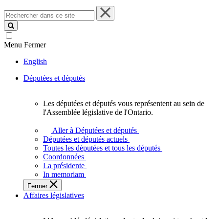
Rechercher
dans
ce
site
Menu
Fermer
English
Députées et députés
Les députées et députés vous représentent au sein de
Les
l'Assemblée législative de l'Ontario.
députées
et
Aller à Députées et députés
députés
Députées et députés actuels
vous
Toutes les députées et tous les députés
représentent
Coordonnées
au
La présidente
sein
In memoriam
de
Fermer
l'Assemblée
Affaires législatives
législative
de
l'Ontario.