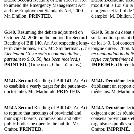
to amend the Emergency Management Act
modifiant la Loi sur la
and the Employment Standards Act, 2000.
d'urgence et la Loi de
Mr. Dhillon.
PRINTED.
d'emploi. M. Dhillon.
G140.
Resuming the debate adjourned on
G140.
Suite du débat 
October 24, 2006 on the motion for
Second
sur la motion portant
d
Reading of Bill 140, An Act respecting long-
de loi 140, Loi concern
term care homes. Hon. Mr. Smitherman.
(The
longue durée. L'hon.
Lieutenant Governor's recommendation,
recommandation du lie
pursuant to S.O. 56, has been received.)
reçue conformément à l
PRINTED.
(Time used: 6 hrs. 55 mins.).
IMPRIMÉ
. (Durée d
M141.
Second
Reading of Bill 141, An Act
M141.
Deuxième
lect
to establish a yearly target for the patient-to-
établissant un rapport 
doctor ratio. Mr. Martiniuk.
PRINTED.
médecins. M. Martini
M142.
Second
Reading of Bill 142, An Act
M142.
Deuxième
lect
to require that meetings of provincial and
exigeant que les réuni
municipal boards, commissions and other
conseils provinciaux e
public bodies be open to the public. Mr.
organismes publics soi
Craitor.
PRINTED.
Craitor.
IMPRIMÉ.