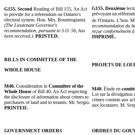
G155.
Deuxième
lectu
G155.
Second
Reading of Bill 155, An Act
prévoyant un référendu
to provide for a referendum on Ontario's
electoral system. Hon. Mrs. Bountrogianni.
de l'Ontario. L'hon. M
(The Lieutenant Governor's
recommandation du lie
recommendation, pursuant to S.O. 56, has
reçue conformément à l
been received.)
.
PRINTED.
IMPRIMÉ.
BILLS IN COMMITTEE OF THE
PROJETS DE LOI
WHOLE HOUSE
M40.
Consideration in
Committee of the
M40.
Étude en
comité
Whole House
of Bill 40, An Act respecting
Loi sur la divulgation
the disclosure of information about crimes to
crimes commis aux ach
purchasers of land and to tenants. Mr. Sergio.
aux locataires. M. Ser
PRINTED.
GOVERNMENT ORDERS
ORDRES DU GO