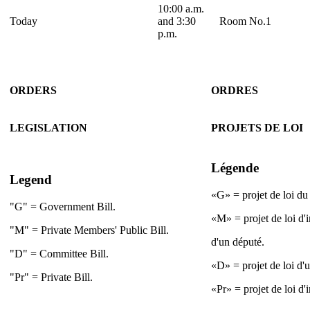
10:00 a.m.
Today
and 3:30
Room No.1
p.m.
ORDERS
ORDRES
LEGISLATION
PROJETS DE LOI
Légende
Legend
«G» = projet de loi d
"G" = Government Bill.
«M» = projet de loi d'
"M" = Private Members' Public Bill.
d'un député.
"D" = Committee Bill.
«D» = projet de loi d'
"Pr" = Private Bill.
«Pr» = projet de loi d'i