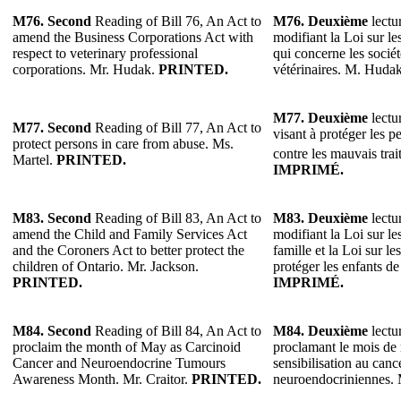
M76.
Second
Reading of Bill 76, An Act to
M76.
Deuxième
lectur
amend the Business Corporations Act with
modifiant la Loi sur le
respect to veterinary professional
qui concerne les sociét
corporations. Mr. Hudak.
PRINTED.
vétérinaires. M. Huda
M77.
Deuxième
lectur
M77.
Second
Reading of Bill 77, An Act to
visant à protéger les p
protect persons in care from abuse. Ms.
contre les mauvais tra
Martel.
PRINTED.
IMPRIMÉ.
M83.
Second
Reading of Bill 83, An Act to
M83.
Deuxième
lectur
amend the Child and Family Services Act
modifiant la Loi sur les
and the Coroners Act to better protect the
famille et la Loi sur l
children of Ontario. Mr. Jackson.
protéger les enfants de
PRINTED.
IMPRIMÉ.
M84.
Second
Reading of Bill 84, An Act to
M84.
Deuxième
lectur
proclaim the month of May as Carcinoid
proclamant le mois de
Cancer and Neuroendocrine Tumours
sensibilisation au canc
Awareness Month. Mr. Craitor.
PRINTED.
neuroendocriniennes. 