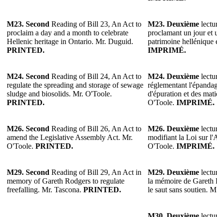
M23.
Second
Reading of Bill 23, An Act to
M23.
Deuxième
lectur
proclaim a day and a month to celebrate
proclamant un jour et 
Hellenic heritage in Ontario. Mr. Duguid.
patrimoine hellénique
PRINTED.
IMPRIMÉ.
M24. Second
Reading of Bill 24, An Act to
M24. Deuxième
lectur
regulate the spreading and storage of sewage
réglementant l'épandag
sludge and biosolids. Mr. O'Toole.
d'épuration et des mat
PRINTED.
O'Toole.
IMPRIMÉ.
M26.
Second
Reading of Bill 26, An Act to
M26.
Deuxième
lectur
amend the Legislative Assembly Act. Mr.
modifiant la Loi sur l'
O'Toole.
PRINTED.
O'Toole.
IMPRIMÉ.
M29.
Second
Reading of Bill 29, An Act in
M29.
Deuxième
lectur
memory of Gareth Rodgers to regulate
la mémoire de Gareth 
freefalling. Mr. Tascona.
PRINTED.
le saut sans soutien. 
M30.
Deuxième
lectur