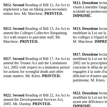
M12.
Deuxième
lectur
M12. Second
Reading of Bill 12, An Act to
visant à interdire l'au
implement a ban on hiking post-secondary
scolarité au postsecon
tuition fees. Mr. Marchese.
PRINTED.
IMPRIMÉ.
M13.
Second
Reading of Bill 13, An Act to
M13.
Deuxième
lectur
amend the Colleges Collective Bargaining
modifiant la Loi sur la
Act with respect to part-time staff. Mr.
les collèges à l'égard 
Marchese.
PRINTED.
M. Marchese.
IMPRI
M17. Deuxième
lectur
M17. Second
Reading of Bill 17, An Act to
modifiant la Loi sur les
amend the Trustee Act and the Limitations
2002 sur la prescriptio
Act, 2002 with respect to a limitation period
concerne le délai de pr
for actions for wrongful death and other
engagées à la suite d'u
estate matters. Mr. Klees.
PRINTED.
délictuel et d'autres qu
patrimoine. M. Klees.
M22.
Deuxième
lectur
M22.
Second
Reading of Bill 22, An Act to
modifiant la Loi sur l
amend the Developmental Services Act,
ayant une déficience i
2005. Mr. Dunlop.
PRINTED.
IMPRIMÉ.