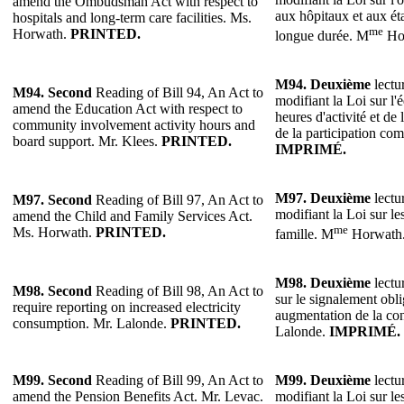
amend the Ombudsman Act with respect to
aux hôpitaux et aux ét
hospitals and long-term care facilities. Ms.
me
Horwath.
PRINTED.
longue durée. M
Ho
M94.
Deuxième
lectur
M94.
Second
Reading of Bill 94, An Act to
modifiant la Loi sur l'
amend the Education Act with respect to
heures d'activité et de 
community involvement activity hours and
de la participation co
board support. Mr. Klees.
PRINTED.
IMPRIMÉ.
M97.
Deuxième
lectur
M97.
Second
Reading of Bill 97, An Act to
modifiant la Loi sur les
amend the Child and Family Services Act.
me
Ms. Horwath.
PRINTED.
famille. M
Horwath
M98.
Deuxième
lectur
M98.
Second
Reading of Bill 98, An Act to
sur le signalement obli
require reporting on increased electricity
augmentation de la con
consumption. Mr. Lalonde.
PRINTED.
Lalonde.
IMPRIMÉ.
M99.
Second
Reading of Bill 99, An Act to
M99.
Deuxième
lectur
amend the Pension Benefits Act. Mr. Levac.
modifiant la Loi sur le