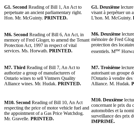
G1.
Second
Reading of Bill 1, An Act to
G1.
Deuxième
lecture
perpetuate an ancient parliamentary right.
visant à perpétuer un a
Hon. Mr. McGuinty.
PRINTED.
L'hon. M. McGuinty.
M6.
Deuxième
lecture
M6.
Second
Reading of Bill 6, An Act, in
mémoire de Fred Gloger
memory of Fred Gloger, to amend the Tenant
protection des locatair
Protection Act, 1997 in respect of vital
me
services. Ms. Horwath.
PRINTED.
essentiels. M
Horwa
M7.
Third
Reading of Bill 7, An Act to
M7.
Troisième
lecture
authorize a group of manufacturers of
autorisant un groupe d
Ontario wines to sell Vintners Quality
l'Ontario à vendre des 
Alliance wines. Mr. Hudak.
PRINTED.
Alliance. M. Hudak.
M10.
Deuxième
lectur
M10. Second
Reading of Bill 10, An Act
concernant le prix du 
respecting the price of motor vehicle fuel and
automobiles et la nomi
the appointment of a Gas Price Watchdog.
surveillance des prix 
Mr. Gravelle.
PRINTED.
IMPRIMÉ.