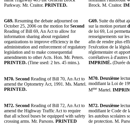
Parkway. Mr. Craitor.
PRINTED.
Brock. M. Craitor.
IM
G69.
Resuming the debate adjourned on
G69.
Suite du débat aj
October 25, 2006 on the motion for
Second
sur la motion portant
d
Reading of Bill 69, An Act to allow for
de loi 69, Loi permett
information sharing about regulated
renseignements sur le
organizations to improve efficiency in the
afin de rendre plus effi
administration and enforcement of regulatory
l'exécution de la législ
legislation and to make consequential
réglementaire et appor
amendments to other Acts. Hon. Mr. Peters.
corrélatives à d'autres 
PRINTED.
(Time used: 2 hrs. 45 mins.).
IMPRIMÉ.
(Durée du
M70.
Deuxième
lectur
M70.
Second
Reading of Bill 70, An Act to
modifiant la Loi de 199
amend the Optometry Act, 1991. Ms. Martel.
me
PRINTED.
M
Martel.
IMPRIM
M72.
Second
Reading of Bill 72, An Act to
M72.
Deuxième
lectur
amend the Highway Traffic Act to require
modifiant le Code de l
that all school buses be equipped with safety
les autobus scolaires s
crossing arms. Mr. Parsons.
PRINTED
de protection. M. Pars