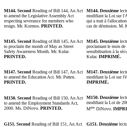
M144.
Second
Reading of Bill 144, An Act
M144.
Deuxième
lect
to amend the Legislative Assembly Act
modifiant la Loi sur l'
respecting severance for members who
qui a trait à l'allocati
resign. Mr. Kormos.
PRINTED.
cas de démission. M.
M145.
Second
Reading of Bill 145, An Act
M145.
Deuxième
lect
to proclaim the month of May as Street
proclamant le mois de
Safety Awareness Month. Mr. Kular.
sensibilisation à la séc
PRINTED.
Kular.
IMPRIMÉ.
M147.
Second
Reading of Bill 147, An Act
M147.
Deuxième
lect
to amend the Education Act. Mr. Patten.
modifiant la Loi sur l'
PRINTED.
IMPRIMÉ.
M150.
Deuxième
lect
M150.
Second
Reading of Bill 150, An Act
modifiant la Loi de 20
to amend the Employment Standards Act,
me
2000. Ms. DiNovo.
PRINTED.
M
DiNovo.
IMPR
G151.
Second
Reading of Bill 151, An Act
G151.
Deuxième
lectu