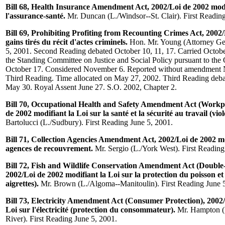
Bill 68, Health Insurance Amendment Act, 2002/Loi de 2002 modi
l'assurance-santé.
Mr. Duncan (L./Windsor--St. Clair). First Readin
Bill 69, Prohibiting Profiting from Recounting Crimes Act, 2002/
gains tirés du récit d'actes criminels.
Hon. Mr. Young (Attorney Gen
5, 2001. Second Reading debated October 10, 11, 17. Carried Octobe
the Standing Committee on Justice and Social Policy pursuant to the
October 17. Considered November 6. Reported without amendment 
Third Reading. Time allocated on May 27, 2002. Third Reading debat
May 30. Royal Assent June 27. S.O. 2002, Chapter 2.
Bill 70, Occupational Health and Safety Amendment Act (Workpl
de 2002 modifiant la Loi sur la santé et la sécurité au travail (viol
Bartolucci (L./Sudbury). First Reading June 5, 2001.
Bill 71, Collection Agencies Amendment Act, 2002/Loi de 2002 mod
agences de recouvrement.
Mr. Sergio (L./York West). First Readin
Bill 72, Fish and Wildlife Conservation Amendment Act (Doubl
2002/Loi de 2002 modifiant la Loi sur la protection du poisson e
aigrettes).
Mr. Brown (L./Algoma--Manitoulin). First Reading June 5
Bill 73, Electricity Amendment Act (Consumer Protection), 2002/
Loi sur l'électricité (protection du consommateur).
Mr. Hampton (
River). First Reading June 5, 2001.