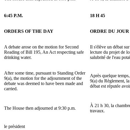
6:45 P.M.
18 H 45
ORDERS OF THE DAY
ORDRE DU JOUR
A debate arose on the motion for Second
Il s'élève un débat su
Reading of Bill 195, An Act respecting safe
lecture du projet de lo
drinking water.
salubrité de l'eau pota
After some time, pursuant to Standing Order
Après quelque temps, 
9(a), the motion for the adjournment of the
9(a) du Règlement, l
debate was deemed to have been made and
débat est réputée avoi
carried.
À 21 h 30, la chambre
The House then adjourned at 9:30 p.m.
travaux.
le président