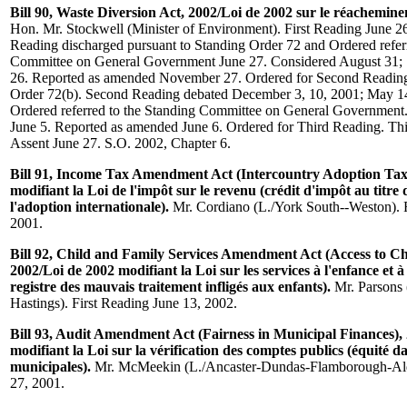
Bill 90, Waste Diversion Act, 2002/Loi de 2002 sur le réachemine
Hon. Mr. Stockwell (Minister of Environment). First Reading June 2
Reading discharged pursuant to Standing Order 72 and Ordered refer
Committee on General Government June 27. Considered August 31;
26. Reported as amended November 27. Ordered for Second Reading
Order 72(b). Second Reading debated December 3, 10, 2001; May 14
Ordered referred to the Standing Committee on General Government
June 5. Reported as amended June 6. Ordered for Third Reading. Th
Assent June 27. S.O. 2002, Chapter 6.
Bill 91, Income Tax Amendment Act (Intercountry Adoption Tax 
modifiant la Loi de l'impôt sur le revenu (crédit d'impôt au titre 
l'adoption internationale).
Mr. Cordiano (L./York South--Weston). F
2001.
Bill 92, Child and Family Services Amendment Act (Access to Ch
2002/Loi de 2002 modifiant la Loi sur les services à l'enfance et à 
registre des mauvais traitement infligés aux enfants).
Mr. Parsons 
Hastings). First Reading June 13, 2002.
Bill 93, Audit Amendment Act (Fairness in Municipal Finances),
modifiant la Loi sur la vérification des comptes publics (équité da
municipales).
Mr. McMeekin (L./Ancaster-Dundas-Flamborough-Alde
27, 2001.