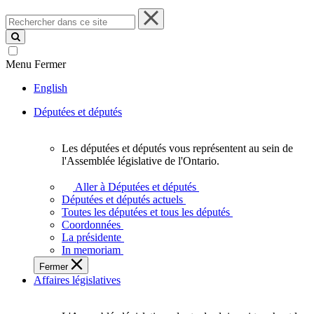
Rechercher
dans
ce
site
Menu
Fermer
English
Députées et députés
Les députées et députés vous représentent au sein de
Les
l'Assemblée législative de l'Ontario.
députées
et
Aller à Députées et députés
députés
Députées et députés actuels
vous
Toutes les députées et tous les députés
représentent
Coordonnées
au
La présidente
sein
In memoriam
de
Fermer
l'Assemblée
Affaires législatives
législative
de
l'Ontario.