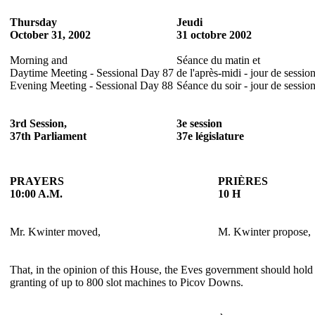
Thursday
Jeudi
October 31, 2002
31 octobre 2002
Morning and
Séance du matin et
Daytime Meeting - Sessional Day 87
de l'après-midi - jour de sessio
Evening Meeting - Sessional Day 88
Séance du soir - jour de sessio
3rd Session,
3e session
37th Parliament
37e législature
PRAYERS
PRIÈRES
10:00 A.M.
10 H
Mr. Kwinter moved,
M. Kwinter propose,
That, in the opinion of this House, the Eves government should hold 
granting of up to 800 slot machines to Picov Downs.