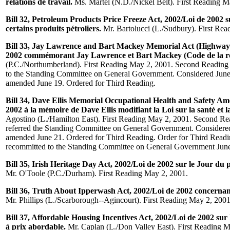
relations de travail.
Ms. Martel (N.D./Nickel Belt). First Reading M
Bill 32, Petroleum Products Price Freeze Act, 2002/Loi de 2002 su
certains produits pétroliers.
Mr. Bartolucci (L./Sudbury). First Rea
Bill 33, Jay Lawrence and Bart Mackey Memorial Act (Highway T
2002 commémorant Jay Lawrence et Bart Mackey (Code de la r
(P.C./Northumberland). First Reading May 2, 2001. Second Reading
to the Standing Committee on General Government. Considered June 
amended June 19. Ordered for Third Reading.
Bill 34, Dave Ellis Memorial Occupational Health and Safety A
2002 à la mémoire de Dave Ellis modifiant la Loi sur la santé et la
Agostino (L./Hamilton East). First Reading May 2, 2001. Second R
referred the Standing Committee on General Government. Considered
amended June 21. Ordered for Third Reading. Order for Third Read
recommitted to the Standing Committee on General Government June
Bill 35, Irish Heritage Day Act, 2002/Loi de 2002 sur le Jour du 
Mr. O'Toole (P.C./Durham). First Reading May 2, 2001.
Bill 36, Truth About Ipperwash Act, 2002/Loi de 2002 concernant
Mr. Phillips (L./Scarborough--Agincourt). First Reading May 2, 2001
Bill 37, Affordable Housing Incentives Act, 2002/Loi de 2002 sur
à prix abordable.
Mr. Caplan (L./Don Valley East). First Reading M