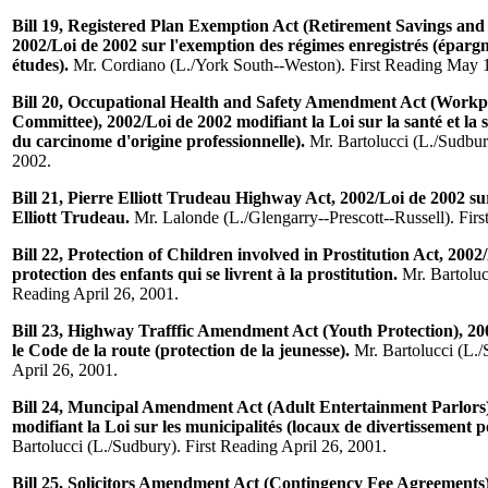
Bill 19, Registered Plan Exemption Act (Retirement Savings and
2002/Loi de 2002 sur l'exemption des régimes enregistrés (épargn
études).
Mr. Cordiano (L./York South--Weston). First Reading May 
Bill 20, Occupational Health and Safety Amendment Act (Work
Committee), 2002/Loi de 2002 modifiant la Loi sur la santé et la s
du carcinome d'origine professionnelle).
Mr. Bartolucci (L./Sudbur
2002.
Bill 21, Pierre Elliott Trudeau Highway Act, 2002/Loi de 2002 su
Elliott Trudeau.
Mr. Lalonde (L./Glengarry--Prescott--Russell). Fir
Bill 22, Protection of Children involved in Prostitution Act, 2002
protection des enfants qui se livrent à la prostitution.
Mr. Bartolucc
Reading April 26, 2001.
Bill 23, Highway Trafffic Amendment Act (Youth Protection), 20
le Code de la route (protection de la jeunesse).
Mr. Bartolucci (L./
April 26, 2001.
Bill 24, Muncipal Amendment Act (Adult Entertainment Parlors)
modifiant la Loi sur les municipalités (locaux de divertissement p
Bartolucci (L./Sudbury). First Reading April 26, 2001.
Bill 25, Solicitors Amendment Act (Contingency Fee Agreements)