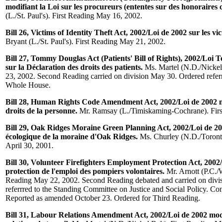
modifiant la Loi sur les procureurs (ententes sur des honoraires 
(L./St. Paul's). First Reading May 16, 2002.
Bill 26, Victims of Identity Theft Act, 2002/Loi de 2002 sur les vic
Bryant (L./St. Paul's). First Reading May 21, 2002.
Bill 27, Tommy Douglas Act (Patients' Bill of Rights), 2002/Lo
sur la Déclaration des droits des patients.
Ms. Martel (N.D./Nickel
23, 2002. Second Reading carried on division May 30. Ordered refer
Whole House.
Bill 28, Human Rights Code Amendment Act, 2002/Loi de 2002 m
droits de la personne.
Mr. Ramsay (L./Timiskaming-Cochrane). First
Bill 29, Oak Ridges Moraine Green Planning Act, 2002/Loi de 2
écologique de la moraine d'Oak Ridges.
Ms. Churley (N.D./Toronto
April 30, 2001.
Bill 30, Volunteer Firefighters Employment Protection Act, 2002/
protection de l'emploi des pompiers volontaires.
Mr. Arnott (P.C./W
Reading May 22, 2002. Second Reading debated and carried on divis
referrred to the Standing Committee on Justice and Social Policy. Co
Reported as amended October 23. Ordered for Third Reading.
Bill 31, Labour Relations Amendment Act, 2002/Loi de 2002 modif