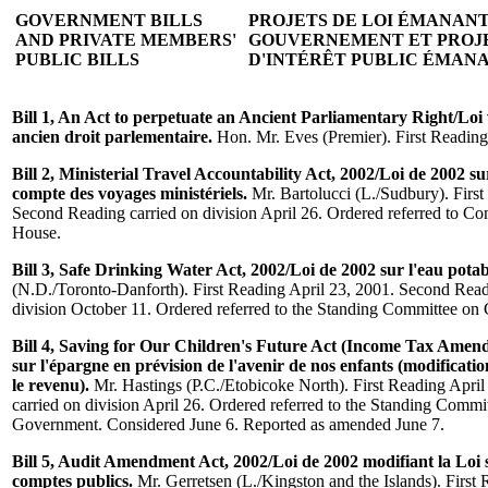
GOVERNMENT BILLS
PROJETS DE LOI ÉMANANT
AND PRIVATE MEMBERS'
GOUVERNEMENT ET PROJE
PUBLIC BILLS
D'INTÉRÊT PUBLIC ÉMAN
Bill 1, An Act to perpetuate an Ancient Parliamentary Right/Loi
ancien droit parlementaire.
Hon. Mr. Eves (Premier). First Reading
Bill 2, Ministerial Travel Accountability Act, 2002/Loi de 2002 su
compte des voyages ministériels.
Mr. Bartolucci (L./Sudbury). First
Second Reading carried on division April 26. Ordered referred to C
House.
Bill 3, Safe Drinking Water Act, 2002/Loi de 2002 sur l'eau potab
(N.D./Toronto-Danforth). First Reading April 23, 2001. Second Read
division October 11. Ordered referred to the Standing Committee o
Bill 4, Saving for Our Children's Future Act (Income Tax Amen
sur l'épargne en prévision de l'avenir de nos enfants (modificatio
le revenu).
Mr. Hastings (P.C./Etobicoke North). First Reading Apri
carried on division April 26. Ordered referred to the Standing Commi
Government. Considered June 6. Reported as amended June 7.
Bill 5, Audit Amendment Act, 2002/Loi de 2002 modifiant la Loi su
comptes publics.
Mr. Gerretsen (L./Kingston and the Islands). First 