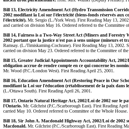
Bill 13, Electricity Amendment Act (Hydro Transmission Corrid
2002 modifiant la Loi sur l'électricité (biens-fonds réservés aux c
l'électricité).
Mr. Sergio (L./York West). First Reading May 13, 200
and carried on division May 16. Ordered referred to the Committee 
Bill 14, Fairness is a Two-Way Street Act (Miners and Forestry 
2002 portant que la justice n'est pas à sens unique (mineurs et tra
Ramsay. (L./Timiskaming-Cochrane). First Reading May 13, 2002. 
carried on division May 23. Ordered referred to the Committee of t
Bill 15, Greater Judicial Appointments Accountability Act, 2002
obligation accrue de rendre compte en ce qui concerne les nomina
Mr. Wood (P.C./London West). First Reading April 25, 2001.
Bill 16, Education Amendment Act (Restoring Peace in Our Schoo
modifiant la Loi sur l'éducation (rétablissement de la paix dans le
(L./Ottawa South). First Reading April 26, 2001.
Bill 17, Ontario Natural Heritage Act, 2002/Loi de 2002 sur le p
l'Ontario.
Mr. Gilchrist (P.C./Scarborough East). First Reading Apri
carried May 10. Ordered referred to Committee of the Whole House.
Bill 18, Sir John A. Macdonald Highway Act, 2002/Loi de 2002 s
Macdonald.
Mr. Gilchrist (P.C./Scarborough East). First Reading M