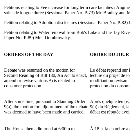
Petitions relating to Fee increase for long term care facilities / Augme
soins de longue durée (Sessional Paper No. P-73) Mr. Bradley and
Petition relating to Adoption disclosures (Sessional Paper No. P-82)
Petition relating to Water removal from Bob's Lake and the Tay Ri
Paper No. P-89) Mrs. Dombrowsky.
ORDERS OF THE DAY
ORDRE DU JOUR
Debate was resumed on the motion for
Le débat reprend sur 
Second Reading of Bill 180, An Act to enact,
lecture du projet de lo
amend or revise various Acts related to
modifiant ou révisant d
consumer protection.
protection du consom
After some time, pursuant to Standing Order
Après quelque temps, 
9(a), the motion for adjournment of the debate
9(a) du Règlement, l
was deemed to have been made and carried.
débat est réputée avoi
The House then adjourned at 6:00 p.m.
À 18 h, la chambre a 