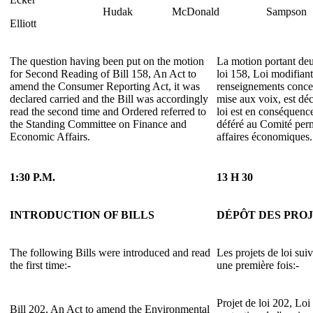
Hudak
McDonald
Sampson
Elliott
The question having been put on the motion
La motion portant deu
for Second Reading of Bill 158, An Act to
loi 158, Loi modifiant
amend the Consumer Reporting Act, it was
renseignements conce
declared carried and the Bill was accordingly
mise aux voix, est déc
read the second time and Ordered referred to
loi est en conséquenc
the Standing Committee on Finance and
déféré au Comité perm
Economic Affairs.
affaires économiques.
1:30 P.M.
13 H 30
INTRODUCTION OF BILLS
DÉPÔT DES PROJ
The following Bills were introduced and read
Les projets de loi suiv
the first time:-
une première fois:-
Projet de loi 202, Loi
Bill 202, An Act to amend the Environmental