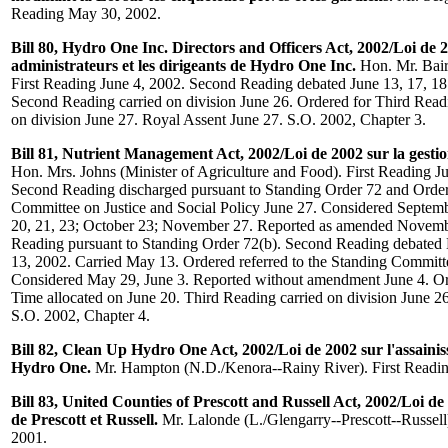
Reading May 30, 2002.
Bill 80, Hydro One Inc. Directors and Officers Act, 2002/Loi de 2
administrateurs et les dirigeants de Hydro One Inc.
Hon. Mr. Bair
First Reading June 4, 2002. Second Reading debated June 13, 17, 18.
Second Reading carried on division June 26. Ordered for Third Read
on division June 27. Royal Assent June 27. S.O. 2002, Chapter 3.
Bill 81, Nutrient Management Act, 2002/Loi de 2002 sur la gestion
Hon. Mrs. Johns (Minister of Agriculture and Food). First Reading J
Second Reading discharged pursuant to Standing Order 72 and Ordere
Committee on Justice and Social Policy June 27. Considered Septembe
20, 21, 23; October 23; November 27. Reported as amended Novemb
Reading pursuant to Standing Order 72(b). Second Reading debated
13, 2002. Carried May 13. Ordered referred to the Standing Commit
Considered May 29, June 3. Reported without amendment June 4. Or
Time allocated on June 20. Third Reading carried on division June 2
S.O. 2002, Chapter 4.
Bill 82, Clean Up Hydro One Act, 2002/Loi de 2002 sur l'assainis
Hydro One.
Mr. Hampton (N.D./Kenora--Rainy River). First Readin
Bill 83, United Counties of Prescott and Russell Act, 2002/Loi d
de Prescott et Russell.
Mr. Lalonde (L./Glengarry--Prescott--Russell)
2001.