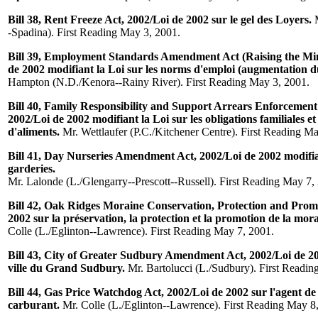
Bill 38, Rent Freeze Act, 2002/Loi de 2002 sur le gel des Loyers.
M
-Spadina). First Reading May 3, 2001.
Bill 39, Employment Standards Amendment Act (Raising the M
de 2002 modifiant la Loi sur les norms d'emploi (augmentation 
Hampton (N.D./Kenora--Rainy River). First Reading May 3, 2001.
Bill 40, Family Responsibility and Support Arrears Enforceme
2002/Loi de 2002 modifiant la Loi sur les obligations familiales et
d'aliments.
Mr. Wettlaufer (P.C./Kitchener Centre). First Reading Ma
Bill 41, Day Nurseries Amendment Act, 2002/Loi de 2002 modifian
garderies.
Mr. Lalonde (L./Glengarry--Prescott--Russell). First Reading May 7,
Bill 42, Oak Ridges Moraine Conservation, Protection and Promo
2002 sur la préservation, la protection et la promotion de la mo
Colle (L./Eglinton--Lawrence). First Reading May 7, 2001.
Bill 43, City of Greater Sudbury Amendment Act, 2002/Loi de 200
ville du Grand Sudbury.
Mr. Bartolucci (L./Sudbury). First Readin
Bill 44, Gas Price Watchdog Act, 2002/Loi de 2002 sur l'agent de 
carburant.
Mr. Colle (L./Eglinton--Lawrence). First Reading May 8