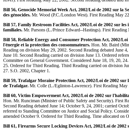
Bill 56, Genocide Memorial Week Act, 2002/Loi de 2002 sur la
des génocides.
Mr. Wood (P.C./London West). First Reading May 22
Bill 57, Family Restroom Facilities Act, 2002/Loi de 2002 sur les i
familiales.
Mr. Parsons (L./Prince Edward--Hastings). First Reading
Bill 58, Reliable Energy and Consumer Protection Act, 2002/Loi de
l'énergie et la protection des consommateurs.
Hon. Mr. Baird (Minis
Reading on division May 29, 2002. Second Reading debated June 4, 5
June 10. Second Reading carried on division June 13. Ordered referr
Committee on General Government. Considered June 18, 19, 20, 24
25. Ordered for Third Reading. Third Reading carried on division Ju
27. S.O. 2002, Chapter 1.
Bill 59, Trafalgar Moraine Protection Act, 2002/Loi de 2002 sur 
de Trafalgar.
Mr. Colle (L./Eglinton-Lawrence). First Reading May 
Bill 60, Victim Empowerment Act, 2002/Loi de 2002 sur l'habilita
Hon. Mr. Runciman (Minister of Public Safety and Security). First 
Second Reading debated June 14; October 9, 24, 2001; carried Octo
referred to Standing Committee on Justice and Social Policy. Consid
amended October 9. Ordered for Third Reading. Time allocated on O
Bill 61, Firearms Secure Locking Devices Act, 2002/Loi de 2002 su