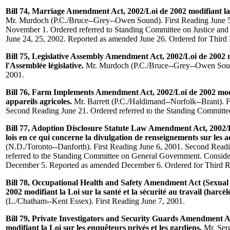
Bill 74, Marriage Amendment Act, 2002/Loi de 2002 modifiant la 
Mr. Murdoch (P.C./Bruce--Grey--Owen Sound). First Reading June 
November 1. Ordered referred to Standing Committee on Justice and 
June 24, 25, 2002. Reported as amended June 26. Ordered for Third
Bill 75, Legislative Assembly Amendment Act, 2002/Loi de 2002 m
l'Assemblée législative.
Mr. Murdoch (P.C./Bruce--Grey--Owen Sound
2001.
Bill 76, Farm Implements Amendment Act, 2002/Loi de 2002 modif
appareils agricoles.
Mr. Barrett (P.C./Haldimand--Norfolk--Brant). F
Second Reading June 21. Ordered referred to the Standing Committ
Bill 77, Adoption Disclosure Statute Law Amendment Act, 2002/
lois en ce qui concerne la divulgation de renseignements sur les a
(N.D./Toronto--Danforth). First Reading June 6, 2001. Second Read
referred to the Standing Committee on General Government. Consid
December 5. Reported as amended December 6. Ordered for Third R
Bill 78, Occupational Health and Safety Amendment Act (Sexual
2002 modifiant la Loi sur la santé et la sécurité au travail (harcè
(L./Chatham--Kent Essex). First Reading June 7, 2001.
Bill 79, Private Investigators and Security Guards Amendment A
modifiant la Loi sur les enquêteurs privés et les gardiens.
Mr. Serg