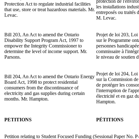
protection de l'envir
Protection Act to regulate industrial facilities
les installations indust
that use, store or treat hazardous materials. Mr.
entreposés ou traités
Levac.
M. Levac.
Bill 203, An Act to amend the Ontario
Projet de loi 203, Loi
Disability Support Program Act, 1997 to
sur le Programme onta
empower the Integrity Commissioner to
personnes handicapée
determine the level of income support. Mr.
commissaire à l'intégr
Parsons.
le niveau de soutien 
Projet de loi 204, Loi
Bill 204, An Act to amend the Ontario Energy
sur la Commission de l
Board Act, 1998 to protect residential
de protéger les conso
consumers from the discontinuance of
l'interruption de l'ap
electricity and gas supplies during certain
électricité et en gaz d
months. Mr. Hampton.
Hampton.
PETITIONS
PÉTITIONS
Petition relating to Student Focused Funding (Sessional Paper No.