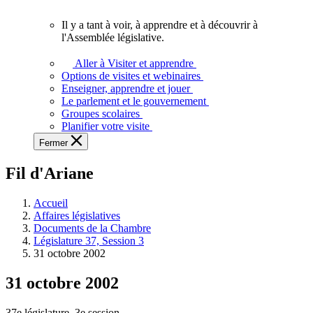
vous.
Il y a tant à voir, à apprendre et à découvrir à
Il
l'Assemblée législative.
y
a
Aller à Visiter et apprendre
tant
Options de visites et webinaires
à
Enseigner, apprendre et jouer
voir,
Le parlement et le gouvernement
à
Groupes scolaires
apprendre
Planifier votre visite
et
Fermer
à
découvrir
Fil d'Ariane
à
l'Assemblée
législative.
Accueil
Affaires législatives
Documents de la Chambre
Législature 37, Session 3
31 octobre 2002
31 octobre 2002
37e législature, 3e session