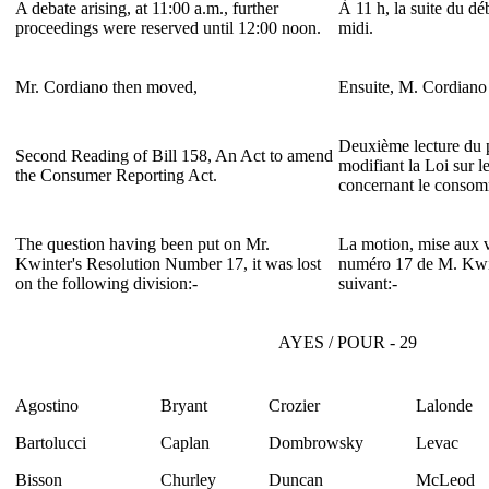
A debate arising, at 11:00 a.m., further
À 11 h, la suite du dé
proceedings were reserved until 12:00 noon.
midi.
Mr. Cordiano then moved,
Ensuite, M. Cordiano
Deuxième lecture du p
Second Reading of Bill 158, An Act to amend
modifiant la Loi sur 
the Consumer Reporting Act.
concernant le consom
The question having been put on Mr.
La motion, mise aux vo
Kwinter's Resolution Number 17, it was lost
numéro 17 de M. Kwint
on the following division:-
suivant:-
AYES / POUR - 29
Agostino
Bryant
Crozier
Lalonde
Bartolucci
Caplan
Dombrowsky
Levac
Bisson
Churley
Duncan
McLeod