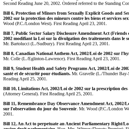
Second Reading June 20, 2002. Ordered referred to the Standing Co
Bill 6, Protection of Minors from Sexually Explicit Goods and Se
2002 sur la protection des mineurs contre les biens et services sex
Wood (P.C./London West). First Reading April 23, 2001.
Bill 7, Public Sector Salary Disclosure Amendment Act (Friends 
2002 modifiant la Loi sur la divulgation des traitements dans le s
Mr. Bartolucci (L./Sudbury). First Reading April 23, 2001.
Bill 8, Canadian National Anthem Act, 2002/Loi de 2002 sur l'
Mr. Colle (L./Eglinton-Lawrence). First Reading April 23, 2001.
Bill 9, Student Health and Safety Programs Act, 2002/Loi de 20
santé et de sécurité pour étudiants.
Mr. Gravelle (L./Thunder Bay-S
Reading April 25, 2001.
Bill 10, Limitations Act, 2002/Loi de 2002 sur la prescription des 
(Attorney General). First Reading April 25, 2001.
Bill 11, Remembrance Day Observance Amendment Act, 2002/Loi
sur l'observation du jour du Souvenir
. Mr. Wood (P.C./London Wes
2001.
Bill 12, An Act to perpetuate an Ancient Parliamentary Right/Lo
ancien droit parlementaire.
Hon. Mrs. Witmer (Deputy Premier). Fi