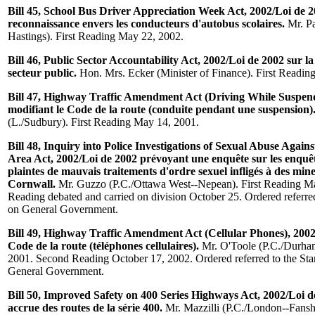
Bill 45, School Bus Driver Appreciation Week Act, 2002/Loi de 2
reconnaissance envers les conducteurs d'autobus scolaires.
Mr. Pa
Hastings). First Reading May 22, 2002.
Bill 46, Public Sector Accountability Act, 2002/Loi de 2002 sur la
secteur public.
Hon. Mrs. Ecker (Minister of Finance). First Readin
Bill 47, Highway Traffic Amendment Act (Driving While Suspend
modifiant le Code de la route (conduite pendant une suspension)
(L./Sudbury). First Reading May 14, 2001.
Bill 48, Inquiry into Police Investigations of Sexual Abuse Again
Area Act, 2002/Loi de 2002 prévoyant une enquête sur les enquête
plaintes de mauvais traitements d'ordre sexuel infligés à des min
Cornwall.
Mr. Guzzo (P.C./Ottawa West--Nepean). First Reading M
Reading debated and carried on division October 25. Ordered referr
on General Government.
Bill 49, Highway Traffic Amendment Act (Cellular Phones), 2002
Code de la route (téléphones cellulaires).
Mr. O'Toole (P.C./Durham
2001. Second Reading October 17, 2002. Ordered referred to the St
General Government.
Bill 50, Improved Safety on 400 Series Highways Act, 2002/Loi de
accrue des routes de la série 400.
Mr. Mazzilli (P.C./London--Fans