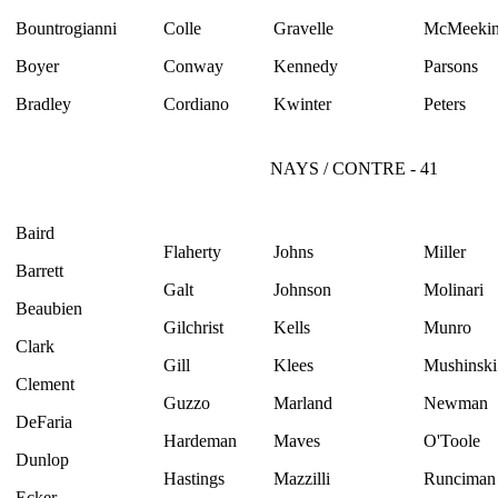
Bountrogianni
Colle
Gravelle
McMeeki
Boyer
Conway
Kennedy
Parsons
Bradley
Cordiano
Kwinter
Peters
NAYS / CONTRE - 41
Baird
Flaherty
Johns
Miller
Barrett
Galt
Johnson
Molinari
Beaubien
Gilchrist
Kells
Munro
Clark
Gill
Klees
Mushinski
Clement
Guzzo
Marland
Newman
DeFaria
Hardeman
Maves
O'Toole
Dunlop
Hastings
Mazzilli
Runciman
Ecker