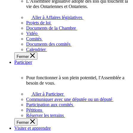
L'Assemblée législative adopte des lois qui touchent la
L'Assemblée
vie des Ontariennes et Ontariens.
législative
adopte
Aller à Affaires législatives
des
Projets de loi
lois
Documents de la Chambre
qui
Vidéo
touchent
Comités
la
Documents des comités
vie
Calendrier
des
Fermer
Ontariennes
Participer
et
Ontariens.
Pour fonctionner à son plein potentiel, l'Assemblée a
Pour
besoin de vous.
fonctionner
à
Aller à Participer
son
Communiquer avec une députée ou un député
plein
Participation aux comités
potentiel,
Pétitions
l'Assemblée
Réserver les terrains
a
Fermer
besoin
Visiter et apprendre
de