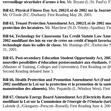
verrouillage sécuritaire d'armes à feu.
Mr. Bryant (L./St. Paul's). 
Bill 62, Physical Fitness Day Act, 2002/Loi de 2002 sur la Journé
Mr. O'Toole (P.C./Durham). First Reading May 28, 2001.
Bill 63, Tenant Protection Amendment Act, 2002/Loi de 2002 modi
protection des locataires.
Mr. Marchese (N.D./Trinity--Spadina). Fi
Bill 64, Technology for Classrooms Tax Credit Statute Law Ame
2002 modifiant des lois en vue de créer un crédit d'impôt favorisa
technologie dans les salles de classe.
Mr. Hastings (P.C./Etobicoke 
31, 2001.
Bill 65, Post-secondary Education Student Opportunity Act, 2002
nouvelles possibilités d'éducation postsecondaire aux étudiants.
H
(Minister of Training, Colleges and Universities). First Reading on d
Second Reading debated June 3.
Bill 66, Health Protection and Promotion Amendment Act (Food 
2002 modifiant la Loi sur la protection et la promotion de la sant
manutention des aliments).
Mrs. Pupatello (L./Windsor West). Firs
Bill 67, Ontario Energy Board Amendment Act (Electricity Rates
modifiant la Loi sur la Commission de l'énergie de l'Ontario (tarifs
Lalonde (L./Glengarry--Prescott--Russell). First Reading June 4, 200