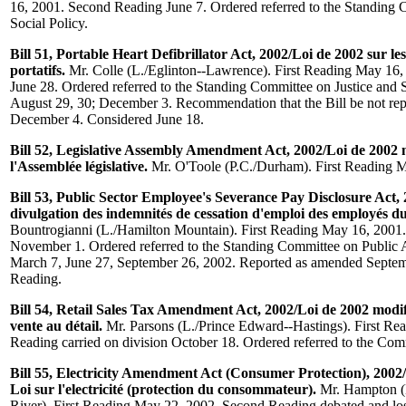
16, 2001. Second Reading June 7. Ordered referred to the Standing 
Social Policy.
Bill 51, Portable Heart Defibrillator Act, 2002/Loi de 2002 sur le
portatifs.
Mr. Colle (L./Eglinton--Lawrence). First Reading May 16
June 28. Ordered referred to the Standing Committee on Justice and 
August 29, 30; December 3. Recommendation that the Bill be not repo
December 4. Considered June 18.
Bill 52, Legislative Assembly Amendment Act, 2002/Loi de 2002 m
l'Assemblée législative.
Mr. O'Toole (P.C./Durham). First Reading 
Bill 53, Public Sector Employee's Severance Pay Disclosure Act, 
divulgation des indemnités de cessation d'emploi des employés du
Bountrogianni (L./Hamilton Mountain). First Reading May 16, 2001
November 1. Ordered referred to the Standing Committee on Public 
March 7, June 27, September 26, 2002. Reported as amended Septem
Reading.
Bill 54, Retail Sales Tax Amendment Act, 2002/Loi de 2002 modifi
vente au détail.
Mr. Parsons (L./Prince Edward--Hastings). First R
Reading carried on division October 18. Ordered referred to the Co
Bill 55, Electricity Amendment Act (Consumer Protection), 2002/
Loi sur l'electricité (protection du consommateur).
Mr. Hampton (
River). First Reading May 22, 2002. Second Reading debated and los