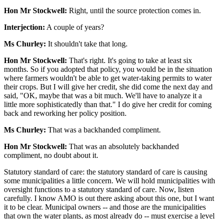
Hon Mr Stockwell:
Right, until the source protection comes in.
Interjection:
A couple of years?
Ms Churley:
It shouldn't take that long.
Hon Mr Stockwell:
That's right. It's going to take at least six
months. So if you adopted that policy, you would be in the situation
where farmers wouldn't be able to get water-taking permits to water
their crops. But I will give her credit, she did come the next day and
said, "OK, maybe that was a bit much. We'll have to analyze it a
little more sophisticatedly than that." I do give her credit for coming
back and reworking her policy position.
Ms Churley:
That was a backhanded compliment.
Hon Mr Stockwell:
That was an absolutely backhanded
compliment, no doubt about it.
Statutory standard of care: the statutory standard of care is causing
some municipalities a little concern. We will hold municipalities with
oversight functions to a statutory standard of care. Now, listen
carefully. I know AMO is out there asking about this one, but I want
it to be clear. Municipal owners -- and those are the municipalities
that own the water plants, as most already do -- must exercise a level