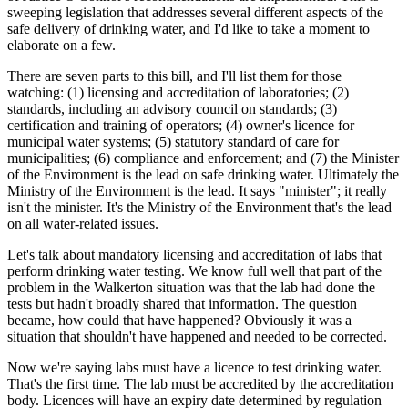
sweeping legislation that addresses several different aspects of the
safe delivery of drinking water, and I'd like to take a moment to
elaborate on a few.
There are seven parts to this bill, and I'll list them for those
watching: (1) licensing and accreditation of laboratories; (2)
standards, including an advisory council on standards; (3)
certification and training of operators; (4) owner's licence for
municipal water systems; (5) statutory standard of care for
municipalities; (6) compliance and enforcement; and (7) the Minister
of the Environment is the lead on safe drinking water. Ultimately the
Ministry of the Environment is the lead. It says "minister"; it really
isn't the minister. It's the Ministry of the Environment that's the lead
on all water-related issues.
Let's talk about mandatory licensing and accreditation of labs that
perform drinking water testing. We know full well that part of the
problem in the Walkerton situation was that the lab had done the
tests but hadn't broadly shared that information. The question
became, how could that have happened? Obviously it was a
situation that shouldn't have happened and needed to be corrected.
Now we're saying labs must have a licence to test drinking water.
That's the first time. The lab must be accredited by the accreditation
body. Licences will have an expiry date determined by regulation