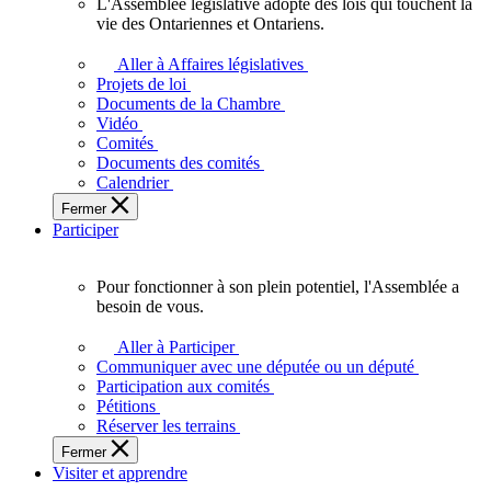
L'Assemblée législative adopte des lois qui touchent la
L'Assemblée
vie des Ontariennes et Ontariens.
législative
adopte
Aller à Affaires législatives
des
Projets de loi
lois
Documents de la Chambre
qui
Vidéo
touchent
Comités
la
Documents des comités
vie
Calendrier
des
Fermer
Ontariennes
Participer
et
Ontariens.
Pour fonctionner à son plein potentiel, l'Assemblée a
Pour
besoin de vous.
fonctionner
à
Aller à Participer
son
Communiquer avec une députée ou un député
plein
Participation aux comités
potentiel,
Pétitions
l'Assemblée
Réserver les terrains
a
Fermer
besoin
Visiter et apprendre
de