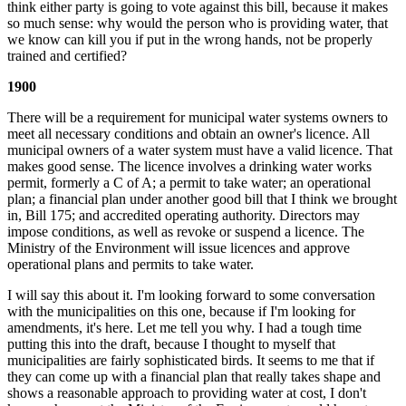
think either party is going to vote against this bill, because it makes
so much sense: why would the person who is providing water, that
we know can kill you if put in the wrong hands, not be properly
trained and certified?
1900
There will be a requirement for municipal water systems owners to
meet all necessary conditions and obtain an owner's licence. All
municipal owners of a water system must have a valid licence. That
makes good sense. The licence involves a drinking water works
permit, formerly a C of A; a permit to take water; an operational
plan; a financial plan under another good bill that I think we brought
in, Bill 175; and accredited operating authority. Directors may
impose conditions, as well as revoke or suspend a licence. The
Ministry of the Environment will issue licences and approve
operational plans and permits to take water.
I will say this about it. I'm looking forward to some conversation
with the municipalities on this one, because if I'm looking for
amendments, it's here. Let me tell you why. I had a tough time
putting this into the draft, because I thought to myself that
municipalities are fairly sophisticated birds. It seems to me that if
they can come up with a financial plan that really takes shape and
shows a reasonable approach to providing water at cost, I don't