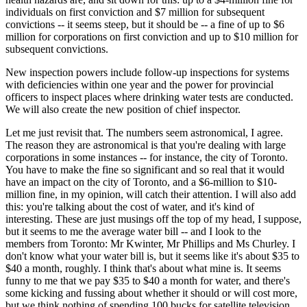
individuals on first conviction and $7 million for subsequent
convictions -- it seems steep, but it should be -- a fine of up to $6
million for corporations on first conviction and up to $10 million for
subsequent convictions.
New inspection powers include follow-up inspections for systems
with deficiencies within one year and the power for provincial
officers to inspect places where drinking water tests are conducted.
We will also create the new position of chief inspector.
Let me just revisit that. The numbers seem astronomical, I agree.
The reason they are astronomical is that you're dealing with large
corporations in some instances -- for instance, the city of Toronto.
You have to make the fine so significant and so real that it would
have an impact on the city of Toronto, and a $6-million to $10-
million fine, in my opinion, will catch their attention. I will also add
this: you're talking about the cost of water, and it's kind of
interesting. These are just musings off the top of my head, I suppose,
but it seems to me the average water bill -- and I look to the
members from Toronto: Mr Kwinter, Mr Phillips and Ms Churley. I
don't know what your water bill is, but it seems like it's about $35 to
$40 a month, roughly. I think that's about what mine is. It seems
funny to me that we pay $35 to $40 a month for water, and there's
some kicking and fussing about whether it should or will cost more,
but we think nothing of spending 100 bucks for satellite television