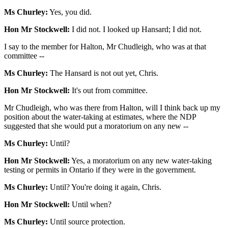
Ms Churley:
Yes, you did.
Hon Mr Stockwell:
I did not. I looked up Hansard; I did not.
I say to the member for Halton, Mr Chudleigh, who was at that
committee --
Ms Churley:
The Hansard is not out yet, Chris.
Hon Mr Stockwell:
It's out from committee.
Mr Chudleigh, who was there from Halton, will I think back up my
position about the water-taking at estimates, where the NDP
suggested that she would put a moratorium on any new --
Ms Churley:
Until?
Hon Mr Stockwell:
Yes, a moratorium on any new water-taking
testing or permits in Ontario if they were in the government.
Ms Churley:
Until? You're doing it again, Chris.
Hon Mr Stockwell:
Until when?
Ms Churley:
Until source protection.