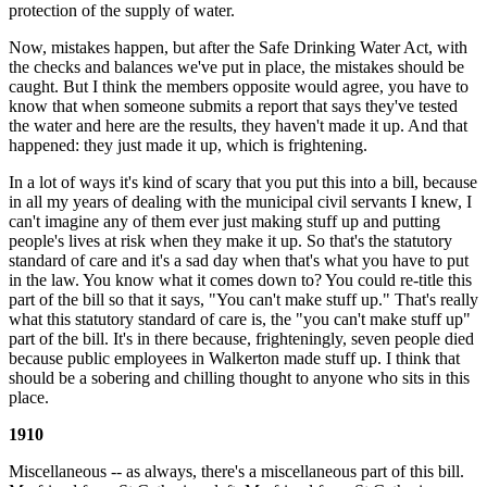
protection of the supply of water.
Now, mistakes happen, but after the Safe Drinking Water Act, with
the checks and balances we've put in place, the mistakes should be
caught. But I think the members opposite would agree, you have to
know that when someone submits a report that says they've tested
the water and here are the results, they haven't made it up. And that
happened: they just made it up, which is frightening.
In a lot of ways it's kind of scary that you put this into a bill, because
in all my years of dealing with the municipal civil servants I knew, I
can't imagine any of them ever just making stuff up and putting
people's lives at risk when they make it up. So that's the statutory
standard of care and it's a sad day when that's what you have to put
in the law. You know what it comes down to? You could re-title this
part of the bill so that it says, "You can't make stuff up." That's really
what this statutory standard of care is, the "you can't make stuff up"
part of the bill. It's in there because, frighteningly, seven people died
because public employees in Walkerton made stuff up. I think that
should be a sobering and chilling thought to anyone who sits in this
place.
1910
Miscellaneous -- as always, there's a miscellaneous part of this bill.