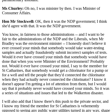
Ms Churley:
Oh no, I was minister by then. I was Minister of
Consumer Affairs.
Hon Mr Stockwell:
OK, then it was the NDP government; I think
she'd agree with that. It was the NDP government.
You know, in fairness to those administrations -- and I want to be
fair to the administrations of the NDP and the Liberals, when Mr
Bradley was the environment minister -- I honestly don't believe it
ever crossed your minds that somebody would take water-testing
samples and actually fraudulently submit incorrect samples of tests.
Would it ever have crossed your minds that somebody would have
done that when you were Minister of the Environment? Probably
not. Would it ever have crossed your mind, I say to the member for
St Catharines, that somebody would get a chlorinator for a pump or
for a well and tell the people that they'd connected the chlorinator
when they had actually never connected the chlorinator? I know it
doesn't appear I'm getting a lot of attention from them, but I would
say that it probably never would have crossed your minds. So it was
a series of situations and issues that led to the Walkerton disaster.
I will also add that I know there's this push to the private sector, and
I know my friend the member for St Catharines is vehemently
opposed to seeing any public water utilities turned in any way, shape