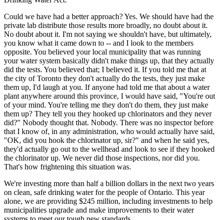
Could we have had a better approach? Yes. We should have had the
private lab distribute those results more broadly, no doubt about it.
No doubt about it. I'm not saying we shouldn't have, but ultimately,
you know what it came down to -- and I look to the members
opposite. You believed your local municipality that was running
your water system basically didn't make things up, that they actually
did the tests. You believed that; I believed it. If you told me that at
the city of Toronto they don't actually do the tests, they just make
them up, I'd laugh at you. If anyone had told me that about a water
plant anywhere around this province, I would have said, "You're out
of your mind. You're telling me they don't do them, they just make
them up? They tell you they hooked up chlorinators and they never
did?" Nobody thought that. Nobody. There was no inspector before
that I know of, in any administration, who would actually have said,
"OK, did you hook the chlorinator up, sir?" and when he said yes,
they'd actually go out to the wellhead and look to see if they hooked
the chlorinator up. We never did those inspections, nor did you.
That's how frightening this situation was.
We're investing more than half a billion dollars in the next two years
on clean, safe drinking water for the people of Ontario. This year
alone, we are providing $245 million, including investments to help
municipalities upgrade and make improvements to their water
systems to meet our tough new standards.