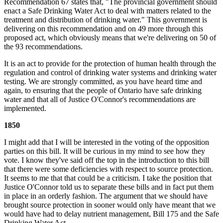
Recommendation 67 states that, "The provincial government should
enact a Safe Drinking Water Act to deal with matters related to the
treatment and distribution of drinking water." This government is
delivering on this recommendation and on 49 more through this
proposed act, which obviously means that we're delivering on 50 of
the 93 recommendations.
It is an act to provide for the protection of human health through the
regulation and control of drinking water systems and drinking water
testing. We are strongly committed, as you have heard time and
again, to ensuring that the people of Ontario have safe drinking
water and that all of Justice O'Connor's recommendations are
implemented.
1850
I might add that I will be interested in the voting of the opposition
parties on this bill. It will be curious in my mind to see how they
vote. I know they've said off the top in the introduction to this bill
that there were some deficiencies with respect to source protection.
It seems to me that that could be a criticism. I take the position that
Justice O'Connor told us to separate these bills and in fact put them
in place in an orderly fashion. The argument that we should have
brought source protection in sooner would only have meant that we
would have had to delay nutrient management, Bill 175 and the Safe
Drinking Water Act.