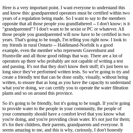
Here is a very important point. I want everyone to understand this
and know this: grandparented operators must be certified within two
years of a regulation being made. So I want to say to the members
opposite that all those people you grandfathered -- I don't know; is it
"grandparented"? I don't want to be sexist or PC or whatever. All
those people you grandparented will now have to be certified in two
years. That's going to be tough, I'm telling you right now. I look to
my friends in rural Ontario -- Haldimand-Norfolk is a good
example, even the member who represents Gravenhurst and
Huntsville and all those good ridings that way. There are a lot of
operators up there who probably are not capable of writing a test
and passing. It's not that they don't know their stuff; it's just been so
long since they've performed written tests. So we're going to try and
create a friendly test that can be done orally, visually, without being
written, to ensure that as long as you have the capacity to understand
what you're doing, we can certify you to operate the water filtration
plants and so on around this province.
So it's going to be friendly, but it's going to be tough. If you're going
to provide water to the people in your community, the people of
your community should have a comfort level that you know what
you're doing, and you're providing clean water. It's not just for them;
it's for their children, their parents, grandparents and everyone. It
seems amazing to me, and this is why, curiously, I don't honestly