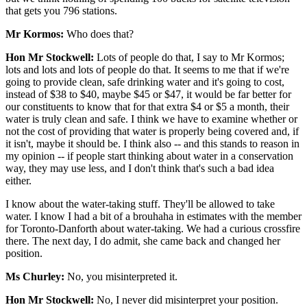
that gets you 796 stations.
Mr Kormos:
Who does that?
Hon Mr Stockwell:
Lots of people do that, I say to Mr Kormos;
lots and lots and lots of people do that. It seems to me that if we're
going to provide clean, safe drinking water and it's going to cost,
instead of $38 to $40, maybe $45 or $47, it would be far better for
our constituents to know that for that extra $4 or $5 a month, their
water is truly clean and safe. I think we have to examine whether or
not the cost of providing that water is properly being covered and, if
it isn't, maybe it should be. I think also -- and this stands to reason in
my opinion -- if people start thinking about water in a conservation
way, they may use less, and I don't think that's such a bad idea
either.
I know about the water-taking stuff. They'll be allowed to take
water. I know I had a bit of a brouhaha in estimates with the member
for Toronto-Danforth about water-taking. We had a curious crossfire
there. The next day, I do admit, she came back and changed her
position.
Ms Churley:
No, you misinterpreted it.
Hon Mr Stockwell:
No, I never did misinterpret your position.