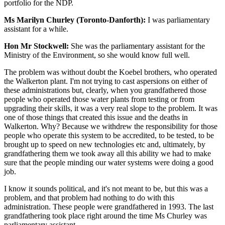
portfolio for the NDP.
Ms Marilyn Churley (Toronto-Danforth):
I was parliamentary
assistant for a while.
Hon Mr Stockwell:
She was the parliamentary assistant for the
Ministry of the Environment, so she would know full well.
The problem was without doubt the Koebel brothers, who operated
the Walkerton plant. I'm not trying to cast aspersions on either of
these administrations but, clearly, when you grandfathered those
people who operated those water plants from testing or from
upgrading their skills, it was a very real slope to the problem. It was
one of those things that created this issue and the deaths in
Walkerton. Why? Because we withdrew the responsibility for those
people who operate this system to be accredited, to be tested, to be
brought up to speed on new technologies etc and, ultimately, by
grandfathering them we took away all this ability we had to make
sure that the people minding our water systems were doing a good
job.
I know it sounds political, and it's not meant to be, but this was a
problem, and that problem had nothing to do with this
administration. These people were grandfathered in 1993. The last
grandfathering took place right around the time Ms Churley was
parliamentary assistant.