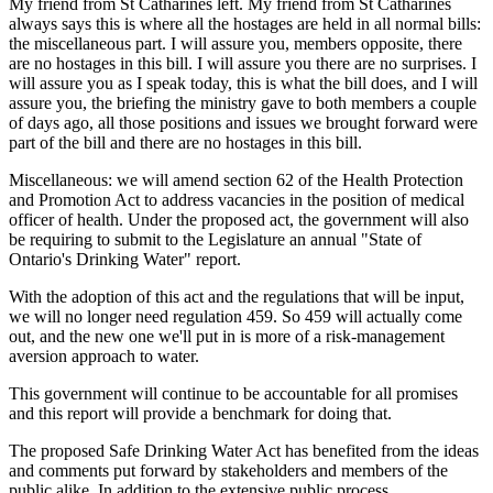
My friend from St Catharines left. My friend from St Catharines
always says this is where all the hostages are held in all normal bills:
the miscellaneous part. I will assure you, members opposite, there
are no hostages in this bill. I will assure you there are no surprises. I
will assure you as I speak today, this is what the bill does, and I will
assure you, the briefing the ministry gave to both members a couple
of days ago, all those positions and issues we brought forward were
part of the bill and there are no hostages in this bill.
Miscellaneous: we will amend section 62 of the Health Protection
and Promotion Act to address vacancies in the position of medical
officer of health. Under the proposed act, the government will also
be requiring to submit to the Legislature an annual "State of
Ontario's Drinking Water" report.
With the adoption of this act and the regulations that will be input,
we will no longer need regulation 459. So 459 will actually come
out, and the new one we'll put in is more of a risk-management
aversion approach to water.
This government will continue to be accountable for all promises
and this report will provide a benchmark for doing that.
The proposed Safe Drinking Water Act has benefited from the ideas
and comments put forward by stakeholders and members of the
public alike. In addition to the extensive public process