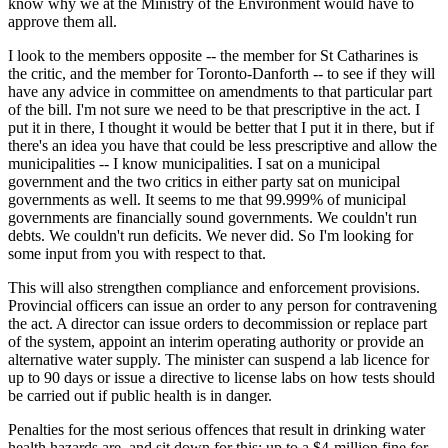
know why we at the Ministry of the Environment would have to
approve them all.
I look to the members opposite -- the member for St Catharines is
the critic, and the member for Toronto-Danforth -- to see if they will
have any advice in committee on amendments to that particular part
of the bill. I'm not sure we need to be that prescriptive in the act. I
put it in there, I thought it would be better that I put it in there, but if
there's an idea you have that could be less prescriptive and allow the
municipalities -- I know municipalities. I sat on a municipal
government and the two critics in either party sat on municipal
governments as well. It seems to me that 99.999% of municipal
governments are financially sound governments. We couldn't run
debts. We couldn't run deficits. We never did. So I'm looking for
some input from you with respect to that.
This will also strengthen compliance and enforcement provisions.
Provincial officers can issue an order to any person for contravening
the act. A director can issue orders to decommission or replace part
of the system, appoint an interim operating authority or provide an
alternative water supply. The minister can suspend a lab licence for
up to 90 days or issue a directive to license labs on how tests should
be carried out if public health is in danger.
Penalties for the most serious offences that result in drinking water
health hazards are, and sit down for this: up to a $4-million fine for