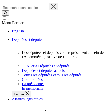
Rechercher
dans
ce
site
Menu
Fermer
English
Députées et députés
Les députées et députés vous représentent au sein de
Les
l'Assemblée législative de l'Ontario.
députées
et
Aller à Députées et députés
députés
Députées et députés actuels
vous
Toutes les députées et tous les députés
représentent
Coordonnées
au
La présidente
sein
In memoriam
de
Fermer
l'Assemblée
Affaires législatives
législative
de
l'Ontario.