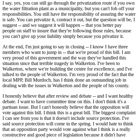
I say, yes, you can still go through the privatization route if you own
the water filtration plant as a municipality, but you can't fob off your
responsibilities. You still have the responsibility of assuring the water
is safe. You can privatize it, contract it out, but the question will be, I
suggest -- and we suggest it will happen -- that you better pay
people on staff to insure that they're following those rules, because
you can't give up your liability simply because you privatize it.
At the end, I'm just going to say in closing -- I know I have three
members who want to jump in -- that we're proud of this bill. I am
very proud of this government and the way they've handled this
situation since that terrible tragedy in Walkerton. I've been to
Walkerton, where we're building the centre for excellence, and I've
talked to the people of Walkerton. I'm very proud of the fact that the
local MPP, Bill Murdoch, has I think done an outstanding job in
dealing with the issues in Walkerton and the people of his county.
I honestly believe that after review and debate -- and I want healthy
debate. I want to have committee time on this. I don't think it's a
partisan issue. But I can't honestly believe that the opposition will
vote against this bill. I think this is a great bill. The biggest complaint
I can see from you is that it doesn't include source protection. I've
said source protection will come in the spring. I would hate to think
that an opposition party would vote against what I think is a really
constructive and good piece of legislation because it didn't have