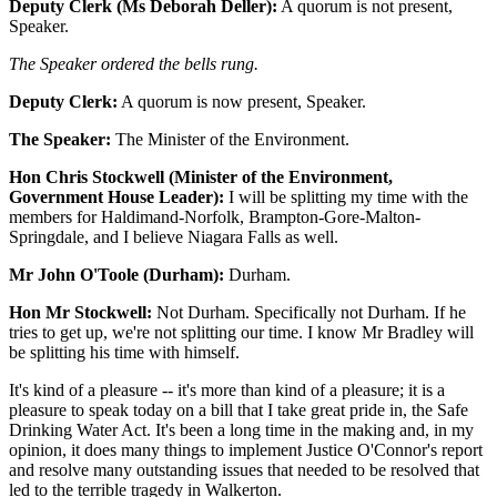
Deputy Clerk (Ms Deborah Deller):
A quorum is not present,
Speaker.
The Speaker ordered the bells rung.
Deputy Clerk:
A quorum is now present, Speaker.
The Speaker:
The Minister of the Environment.
Hon Chris Stockwell (Minister of the Environment,
Government House Leader):
I will be splitting my time with the
members for Haldimand-Norfolk, Brampton-Gore-Malton-
Springdale, and I believe Niagara Falls as well.
Mr John O'Toole (Durham):
Durham.
Hon Mr Stockwell:
Not Durham. Specifically not Durham. If he
tries to get up, we're not splitting our time. I know Mr Bradley will
be splitting his time with himself.
It's kind of a pleasure -- it's more than kind of a pleasure; it is a
pleasure to speak today on a bill that I take great pride in, the Safe
Drinking Water Act. It's been a long time in the making and, in my
opinion, it does many things to implement Justice O'Connor's report
and resolve many outstanding issues that needed to be resolved that
led to the terrible tragedy in Walkerton.