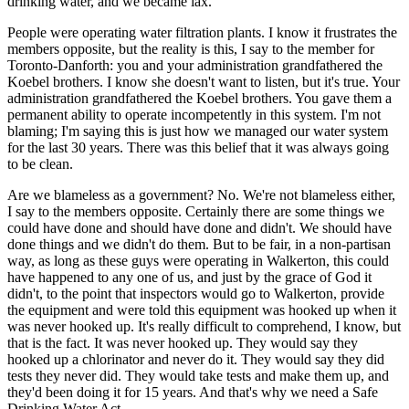
drinking water, and we became lax.
People were operating water filtration plants. I know it frustrates the
members opposite, but the reality is this, I say to the member for
Toronto-Danforth: you and your administration grandfathered the
Koebel brothers. I know she doesn't want to listen, but it's true. Your
administration grandfathered the Koebel brothers. You gave them a
permanent ability to operate incompetently in this system. I'm not
blaming; I'm saying this is just how we managed our water system
for the last 30 years. There was this belief that it was always going
to be clean.
Are we blameless as a government? No. We're not blameless either,
I say to the members opposite. Certainly there are some things we
could have done and should have done and didn't. We should have
done things and we didn't do them. But to be fair, in a non-partisan
way, as long as these guys were operating in Walkerton, this could
have happened to any one of us, and just by the grace of God it
didn't, to the point that inspectors would go to Walkerton, provide
the equipment and were told this equipment was hooked up when it
was never hooked up. It's really difficult to comprehend, I know, but
that is the fact. It was never hooked up. They would say they
hooked up a chlorinator and never do it. They would say they did
tests they never did. They would take tests and make them up, and
they'd been doing it for 15 years. And that's why we need a Safe
Drinking Water Act.