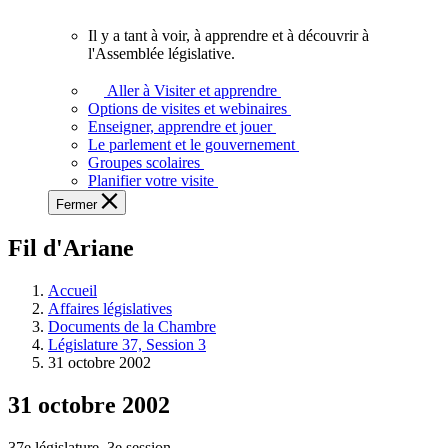
vous.
Il y a tant à voir, à apprendre et à découvrir à
Il
l'Assemblée législative.
y
a
Aller à Visiter et apprendre
tant
Options de visites et webinaires
à
Enseigner, apprendre et jouer
voir,
Le parlement et le gouvernement
à
Groupes scolaires
apprendre
Planifier votre visite
et
Fermer
à
découvrir
Fil d'Ariane
à
l'Assemblée
législative.
Accueil
Affaires législatives
Documents de la Chambre
Législature 37, Session 3
31 octobre 2002
31 octobre 2002
37e législature, 3e session