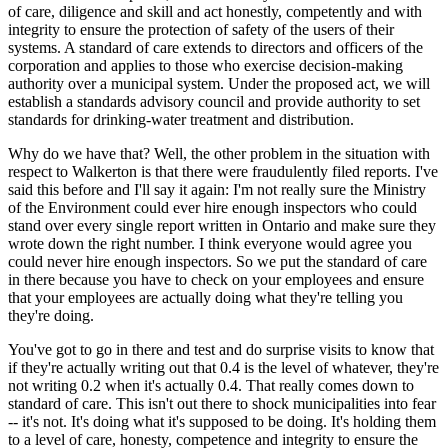
of care, diligence and skill and act honestly, competently and with
integrity to ensure the protection of safety of the users of their
systems. A standard of care extends to directors and officers of the
corporation and applies to those who exercise decision-making
authority over a municipal system. Under the proposed act, we will
establish a standards advisory council and provide authority to set
standards for drinking-water treatment and distribution.
Why do we have that? Well, the other problem in the situation with
respect to Walkerton is that there were fraudulently filed reports. I've
said this before and I'll say it again: I'm not really sure the Ministry
of the Environment could ever hire enough inspectors who could
stand over every single report written in Ontario and make sure they
wrote down the right number. I think everyone would agree you
could never hire enough inspectors. So we put the standard of care
in there because you have to check on your employees and ensure
that your employees are actually doing what they're telling you
they're doing.
You've got to go in there and test and do surprise visits to know that
if they're actually writing out that 0.4 is the level of whatever, they're
not writing 0.2 when it's actually 0.4. That really comes down to
standard of care. This isn't out there to shock municipalities into fear
-- it's not. It's doing what it's supposed to be doing. It's holding them
to a level of care, honesty, competence and integrity to ensure the