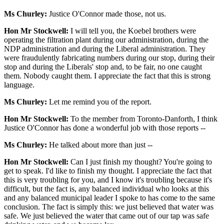
Ms Churley:
Justice O'Connor made those, not us.
Hon Mr Stockwell:
I will tell you, the Koebel brothers were
operating the filtration plant during our administration, during the
NDP administration and during the Liberal administration. They
were fraudulently fabricating numbers during our stop, during their
stop and during the Liberals' stop and, to be fair, no one caught
them. Nobody caught them. I appreciate the fact that this is strong
language.
Ms Churley:
Let me remind you of the report.
Hon Mr Stockwell:
To the member from Toronto-Danforth, I think
Justice O'Connor has done a wonderful job with those reports --
Ms Churley:
He talked about more than just --
Hon Mr Stockwell:
Can I just finish my thought? You're going to
get to speak. I'd like to finish my thought. I appreciate the fact that
this is very troubling for you, and I know it's troubling because it's
difficult, but the fact is, any balanced individual who looks at this
and any balanced municipal leader I spoke to has come to the same
conclusion. The fact is simply this: we just believed that water was
safe. We just believed the water that came out of our tap was safe