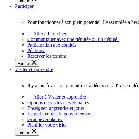
Fermer
des
Participer
Ontariennes
et
Ontariens.
Pour fonctionner à son plein potentiel, l'Assemblée a bes
Pour
fonctionner
Aller à Participer
à
Communiquer avec une députée ou un député
son
Participation aux comités
plein
Pétitions
potentiel,
Réserver les terrains
l'Assemblée
Fermer
a
Visiter et apprendre
besoin
de
vous.
Il y a tant à voir, à apprendre et à découvrir à l'Assemblée
Il
y
Aller à Visiter et apprendre
a
Options de visites et webinaires
tant
Enseigner, apprendre et jouer
à
Le parlement et le gouvernement
voir,
Groupes scolaires
à
Planifier votre visite
apprendre
Fermer
et