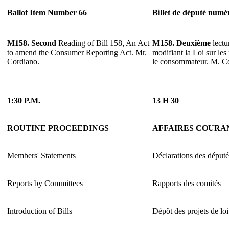
Ballot Item Number 66
Billet de député numé
M158. Second
Reading of Bill 158, An Act
M158. Deuxième
lectu
to amend the Consumer Reporting Act. Mr.
modifiant la Loi sur le
Cordiano.
le consommateur. M. C
1:30 P.M.
13 H 30
ROUTINE PROCEEDINGS
AFFAIRES COURA
Members' Statements
Déclarations des député
Reports by Committees
Rapports des comités
Introduction of Bills
Dépôt des projets de loi