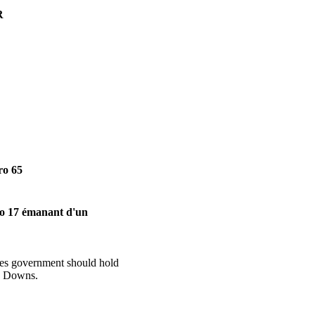
R
ro 65
o 17 émanant d'un
Eves government should hold
ov Downs.