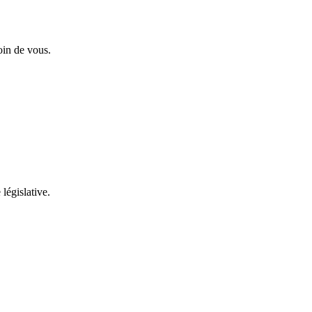
oin de vous.
 législative.