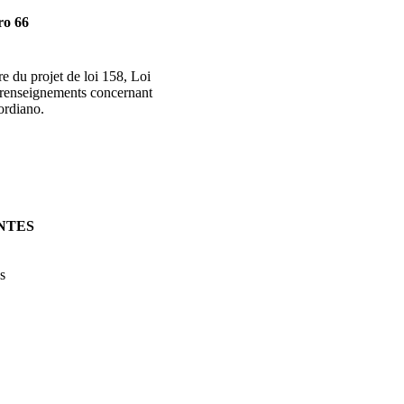
ro 66
re du projet de loi 158, Loi
s renseignements concernant
ordiano.
NTES
s