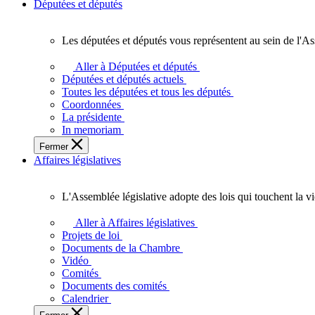
Députées et députés
Les députées et députés vous représentent au sein de l'As
Les
députées
Aller à Députées et députés
et
Députées et députés actuels
députés
Toutes les députées et tous les députés
vous
Coordonnées
représentent
La présidente
au
In memoriam
sein
Fermer
de
Affaires législatives
l'Assemblée
législative
de
L'Assemblée législative adopte des lois qui touchent la v
l'Ontario.
L'Assemblée
législative
Aller à Affaires législatives
adopte
Projets de loi
des
Documents de la Chambre
lois
Vidéo
qui
Comités
touchent
Documents des comités
la
Calendrier
vie