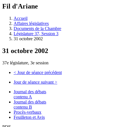
à
Fil d'Ariane
découvrir
à
l'Assemblée
Accueil
législative.
Affaires législatives
Documents de la Chambre
Législature 37, Session 3
31 octobre 2002
31 octobre 2002
37e législature, 3e session
<
Jour de séance précédent
Jour de séance suivant
>
Journal des débats
contenu A
Journal des débats
contenu B
Procès-verbaux
Feuilleton et Avis
PDF