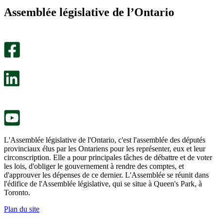
m’a
ne
Assemblée législative de l’Ontario
été
m’a
utile.
pas
Un
été
sondage
utile.
facultatif
Un
s’ouvre
sondage
dans
facultatif
un
s’ouvre
nouvel
dans
onglet.
un
nouvel
onglet.
L'Assemblée législative de l'Ontario, c'est l'assemblée des députés
provinciaux élus par les Ontariens pour les représenter, eux et leur
circonscription. Elle a pour principales tâches de débattre et de voter
les lois, d'obliger le gouvernement à rendre des comptes, et
d'approuver les dépenses de ce dernier. L'Assemblée se réunit dans
l'édifice de l'Assemblée législative, qui se situe à Queen's Park, à
Toronto.
Plan du site