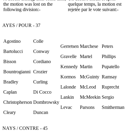
the motion was lost on the
quelque temps, la motion est
following division:-
rejetée par le vote suivant:-
AYES / POUR - 37
Agostino
Colle
Gerretsen
Marchese
Peters
Bartolucci
Conway
Gravelle
Martel
Phillips
Bisson
Cordiano
Kennedy
Martin
Pupatello
Bountrogianni
Crozier
Kormos
McGuinty
Ramsay
Bradley
Curling
Lalonde
McLeod
Ruprecht
Caplan
Di Cocco
Lankin
McMeekin
Sergio
Christopherson
Dombrowsky
Levac
Parsons
Smitherman
Cleary
Duncan
NAYS / CONTRE - 45