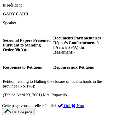
le président
GARY CARR
Speaker
Documents Parlementaires
Sessional Papers Presented
Déposés Conformément à
Pursuant to Standing
l'Article 39(A) du
Order 39(A):-
Règlement:-
Responses to Petitions
Réponses aux Pétitions
Petition relating to Halting the closure of local schools in the
province (No. P-8):
(Tabled April 23, 2001) Mrs. Pupatello.
,
,
Cette page vous a-t-elle été utile?
Oui
Non
cette
cette
Haut de page
page
page