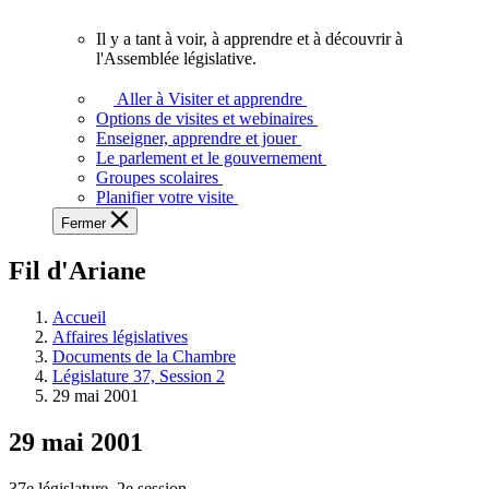
vous.
Il y a tant à voir, à apprendre et à découvrir à
Il
l'Assemblée législative.
y
a
Aller à Visiter et apprendre
tant
Options de visites et webinaires
à
Enseigner, apprendre et jouer
voir,
Le parlement et le gouvernement
à
Groupes scolaires
apprendre
Planifier votre visite
et
Fermer
à
découvrir
Fil d'Ariane
à
l'Assemblée
législative.
Accueil
Affaires législatives
Documents de la Chambre
Législature 37, Session 2
29 mai 2001
29 mai 2001
37e législature, 2e session