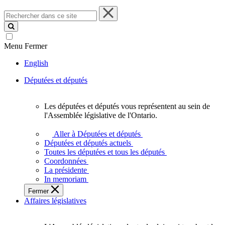
Rechercher
dans
ce
site
Menu
Fermer
English
Députées et députés
Les députées et députés vous représentent au sein de
Les
l'Assemblée législative de l'Ontario.
députées
et
Aller à Députées et députés
députés
Députées et députés actuels
vous
Toutes les députées et tous les députés
représentent
Coordonnées
au
La présidente
sein
In memoriam
de
Fermer
l'Assemblée
Affaires législatives
législative
de
l'Ontario.