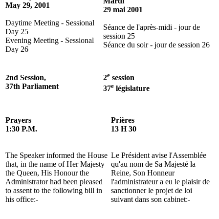
Mardi
May 29, 2001
29 mai 2001
Daytime Meeting - Sessional
Séance de l'après-midi - jour de
Day 25
session 25
Evening Meeting - Sessional
Séance du soir - jour de session 26
Day 26
e
2nd Session,
2
session
37th Parliament
e
37
législature
Prayers
Prières
1:30 P.M.
13 H 30
The Speaker informed the House
Le Président avise l'Assemblée
that, in the name of Her Majesty
qu'au nom de Sa Majesté la
the Queen, His Honour the
Reine, Son Honneur
Administrator had been pleased
l'administrateur a eu le plaisir de
to assent to the following bill in
sanctionner le projet de loi
his office:-
suivant dans son cabinet:-