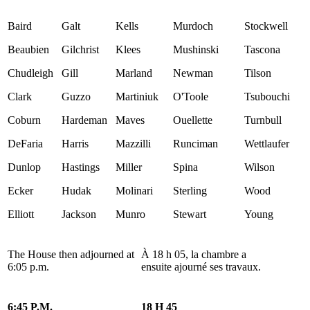
Baird
Galt
Kells
Murdoch
Stockwell
Beaubien
Gilchrist
Klees
Mushinski
Tascona
Chudleigh
Gill
Marland
Newman
Tilson
Clark
Guzzo
Martiniuk
O'Toole
Tsubouchi
Coburn
Hardeman
Maves
Ouellette
Turnbull
DeFaria
Harris
Mazzilli
Runciman
Wettlaufer
Dunlop
Hastings
Miller
Spina
Wilson
Ecker
Hudak
Molinari
Sterling
Wood
Elliott
Jackson
Munro
Stewart
Young
The House then adjourned at
À 18 h 05, la chambre a
6:05 p.m.
ensuite ajourné ses travaux.
6:45 P.M.
18 H 45