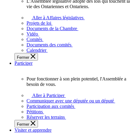
L'Assemblée législative adopte des lois qui touchent la
L'Assemblée
vie des Ontariennes et Ontariens.
législative
adopte
Aller à Affaires législatives
des
Projets de loi
lois
Documents de la Chambre
qui
Vidéo
touchent
Comités
la
Documents des comités
vie
Calendrier
des
Fermer
Ontariennes
Participer
et
Ontariens.
Pour fonctionner à son plein potentiel, l'Assemblée a
Pour
besoin de vous.
fonctionner
à
Aller à Participer
son
Communiquer avec une députée ou un député
plein
Participation aux comités
potentiel,
Pétitions
l'Assemblée
Réserver les terrains
a
Fermer
besoin
Visiter et apprendre
de