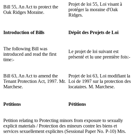
Projet de loi 55, Loi visant à
Bill 55, An Act to protect the
protéger la moraine d'Oak
Oak Ridges Moraine.
Ridges.
Introduction of Bills
Dépôt des Projets de Loi
The following Bill was
Le projet de loi suivant est
introduced and read the first
présenté et lu une première fois:-
time:-
Bill 63, An Act to amend the
Projet de loi 63, Loi modifiant la
Tenant Protection Act, 1997. Mr.
Loi de 1997 sur la protection des
Marchese.
locataires. M. Marchese.
Petitions
Pétitions
Petition relating to Protecting minors from exposure to sexually
explicit materials / Protection des mineurs contre les biens et
services sexuellement explicites (Sessional Paper No. P-10) Mrs.