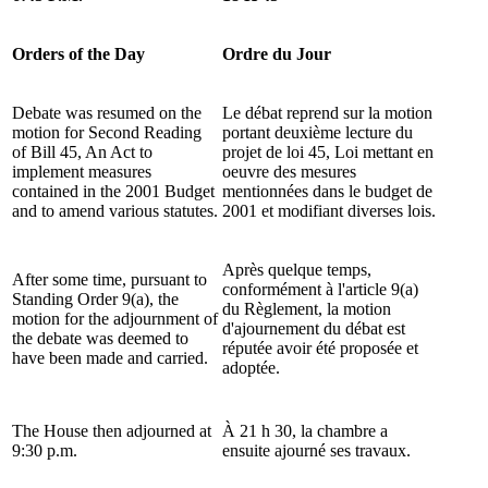
Orders of the Day
Ordre du Jour
Debate was resumed on the
Le débat reprend sur la motion
motion for Second Reading
portant deuxième lecture du
of Bill 45, An Act to
projet de loi 45, Loi mettant en
implement measures
oeuvre des mesures
contained in the 2001 Budget
mentionnées dans le budget de
and to amend various statutes.
2001 et modifiant diverses lois.
Après quelque temps,
After some time, pursuant to
conformément à l'article 9(a)
Standing Order 9(a), the
du Règlement, la motion
motion for the adjournment of
d'ajournement du débat est
the debate was deemed to
réputée avoir été proposée et
have been made and carried.
adoptée.
The House then adjourned at
À 21 h 30, la chambre a
9:30 p.m.
ensuite ajourné ses travaux.