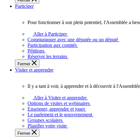
Fermer
des
Participer
Ontariennes
et
Ontariens.
Pour fonctionner à son plein potentiel, l'Assemblée a bes
Pour
fonctionner
Aller à Participer
à
Communiquer avec une députée ou un député
son
Participation aux comités
plein
Pétitions
potentiel,
Réserver les terrains
l'Assemblée
Fermer
a
Visiter et apprendre
besoin
de
vous.
Il y a tant à voir, à apprendre et à découvrir à l'Assemblée
Il
y
Aller à Visiter et apprendre
a
Options de visites et webinaires
tant
Enseigner, apprendre et jouer
à
Le parlement et le gouvernement
voir,
Groupes scolaires
à
Planifier votre visite
apprendre
Fermer
et