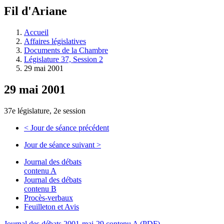
à
Fil d'Ariane
découvrir
à
l'Assemblée
Accueil
législative.
Affaires législatives
Documents de la Chambre
Législature 37, Session 2
29 mai 2001
29 mai 2001
37e législature, 2e session
<
Jour de séance précédent
Jour de séance suivant
>
Journal des débats
contenu A
Journal des débats
contenu B
Procès-verbaux
Feuilleton et Avis
Journal des débats 2001-mai-29 contenu A (PDF)