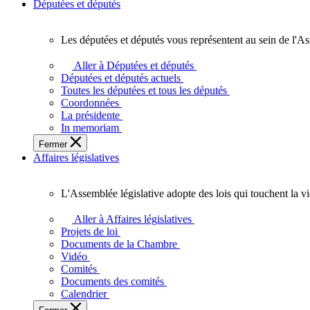
Députées et députés
Les députées et députés vous représentent au sein de l'As
Les
députées
Aller à Députées et députés
et
Députées et députés actuels
députés
Toutes les députées et tous les députés
vous
Coordonnées
représentent
La présidente
au
In memoriam
sein
Fermer
de
Affaires législatives
l'Assemblée
législative
de
L'Assemblée législative adopte des lois qui touchent la v
l'Ontario.
L'Assemblée
législative
Aller à Affaires législatives
adopte
Projets de loi
des
Documents de la Chambre
lois
Vidéo
qui
Comités
touchent
Documents des comités
la
Calendrier
vie