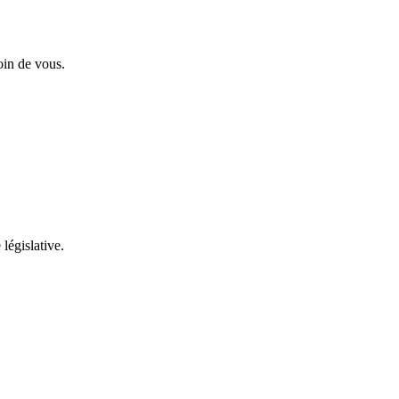
oin de vous.
 législative.