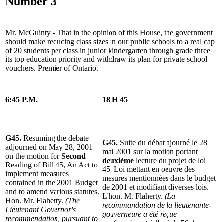
Number 3
Mr. McGuinty - That in the opinion of this House, the government
should make reducing class sizes in our public schools to a real cap
of 20 students per class in junior kindergarten through grade three
its top education priority and withdraw its plan for private school
vouchers. Premier of Ontario.
6:45 P.M.
18 H 45
G45.
Resuming the debate
G45.
Suite du débat ajourné le 28
adjourned on May 28, 2001
mai 2001 sur la motion portant
on the motion for
Second
deuxième
lecture du projet de loi
Reading of Bill 45, An Act to
45, Loi mettant en oeuvre des
implement measures
mesures mentionnées dans le budget
contained in the 2001 Budget
de 2001 et modifiant diverses lois.
and to amend various statutes.
L'hon. M. Flaherty.
(La
Hon. Mr. Flaherty.
(The
recommandation de la lieutenante-
Lieutenant Governor's
gouverneure a été reçue
recommendation, pursuant to