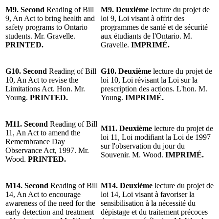
M9. Second
Reading of Bill
M9. Deuxième
lecture du projet de
9, An Act to bring health and
loi 9, Loi visant à offrir des
safety programs to Ontario
programmes de santé et de sécurité
students. Mr. Gravelle.
aux étudiants de l'Ontario. M.
PRINTED.
Gravelle.
IMPRIMÉ.
G10. Second
Reading of Bill
G10. Deuxième
lecture du projet de
10, An Act to revise the
loi 10, Loi révisant la Loi sur la
Limitations Act. Hon. Mr.
prescription des actions. L'hon. M.
Young.
PRINTED.
Young.
IMPRIMÉ.
M11. Second
Reading of Bill
M11. Deuxième
lecture du projet de
11, An Act to amend the
loi 11, Loi modifiant la Loi de 1997
Remembrance Day
sur l'observation du jour du
Observance Act, 1997. Mr.
Souvenir. M. Wood.
IMPRIMÉ.
Wood.
PRINTED.
M14. Second
Reading of Bill
M14. Deuxième
lecture du projet de
14, An Act to encourage
loi 14, Loi visant à favoriser la
awareness of the need for the
sensibilisation à la nécessité du
early detection and treatment
dépistage et du traitement précoces