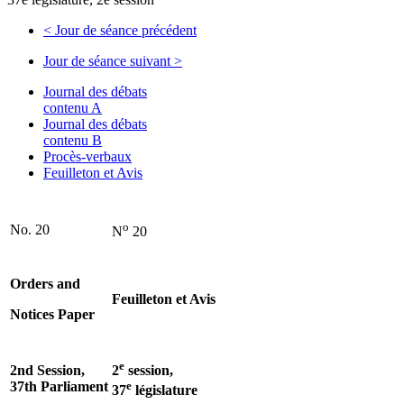
<
Jour de séance précédent
Jour de séance suivant
>
Journal des débats
contenu A
Journal des débats
contenu B
Procès-verbaux
Feuilleton et Avis
o
No. 20
N
20
Orders and
Feuilleton et Avis
Notices Paper
e
2nd Session,
2
session,
37th Parliament
e
37
législature