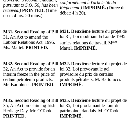
conformément à l'article 56 du
pursuant to S.O. 56, has been
Règlement.)
IMPRIMÉ.
(Durée du
received.)
PRINTED.
(Time
débat: 4 h 20).
used: 4 hrs. 20 mins.).
M31.
Deuxième
lecture du projet de
M31. Second
Reading of Bill
loi 31, Loi modifiant la Loi de 1995
31, An Act to amend the
me
Labour Relations Act, 1995.
sur les relations de travail. M
Ms. Martel.
PRINTED.
Martel.
IMPRIMÉ.
M32. Second
Reading of Bill
M32.
Deuxième
lecture du projet de
32, An Act to provide for an
loi 32, Loi prévoyant le gel
interim freeze in the price of
provisoire du prix de certains
certain petroleum products.
produits pétroliers. M. Bartolucci.
Mr. Bartolucci.
PRINTED.
IMPRIMÉ.
M35. Second
Reading of Bill
M35.
Deuxième
lecture du projet de
35, An Act proclaiming Irish
loi 35, Loi proclamant le Jour du
Heritage Day. Mr. O'Toole.
patrimoine irlandais. M. O'Toole.
PRINTED.
IMPRIMÉ.