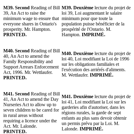
M39.
Second
Reading of Bill
M39.
Deuxième
lecture du projet de
39, An Act to raise the
loi 39, Loi augmentant le salaire
minimum wage to ensure that
minimum pour que toute la
everyone shares in Ontario's
population puisse bénéficier de la
prosperity. Mr. Hampton.
prospérité de l'Ontario. M.
PRINTED.
Hampton.
IMPRIMÉ.
M40.
Second
Reading of Bill
M40.
Deuxième
lecture du projet de
40, An Act to amend the
loi 40, Loi modifiant la Loi de 1996
Family Responsibility and
sur les obligations familiales et
Support Arrears Enforcement
l'exécution des arriérés d'aliments.
Act, 1996. Mr. Wettlaufer.
M. Wettlaufer.
IMPRIMÉ.
PRINTED.
M41.
Second
Reading of Bill
M41.
Deuxième
lecture du projet de
41, An Act to amend the Day
loi 41, Loi modifiant la Loi sur les
Nurseries Act to allow up to
garderies afin d'autoriser, dans les
seven children to be cared for
régions rurales, la garde de sept
in rural areas without
enfants au plus sans devoir obtenir
requiring a licence under the
un permis prévu par la Loi. M.
Act. Mr. Lalonde.
Lalonde.
IMPRIMÉ.
PRINTED.