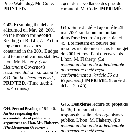
Price Watchdog. Mr. Colle.
agent de surveillance des prix du
PRINTED.
carburant. M. Colle.
IMPRIMÉ.
G45.
Resuming the debate
G45.
Suite du débat ajourné le 28
adjourned on May 28, 2001
mai 2001 sur la motion portant
on the motion for
Second
deuxième
lecture du projet de loi
Reading of Bill 45, An Act to
45, Loi mettant en oeuvre des
implement measures
mesures mentionnées dans le budget
contained in the 2001 Budget
de 2001 et modifiant diverses lois.
and to amend various statutes.
L'hon. M. Flaherty.
(La
Hon. Mr. Flaherty.
(The
recommandation de la lieutenante-
Lieutenant Governor's
gouverneure a été reçue
recommendation, pursuant to
conformément à l'article 56 du
S.O. 56, has been received.)
Règlement.)
IMPRIMÉ.
(Durée du
PRINTED.
(Time used: 2
débat: 2 h 45).
hrs. 45 mins.).
G46.
Deuxième
lecture du projet de
G46. Second
Reading of Bill 46,
loi 46, Loi portant sur la
An Act respecting the
responsabilisation des organismes
accountability of public sector
publics. L'hon. M. Flaherty.
(La
organizations. Hon. Mr. Flaherty.
recommandation de la lieutenante-
(The Lieutenant Governor's
gouverneure a été reçue