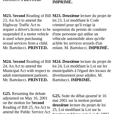
IMPRIMÉ.
M23. Second
Reading of Bill
M23. Deuxième
lecture du projet de
23, An Act to amend the
loi 23, Loi modifiant le Code
Highway Traffic Act to
criminel pour qu'il exige la
require a driver's licence to be
suspension du permis de conduire
suspended if a motor vehicle
d'une personne qui utilise un
is used when purchasing
véhicule automobile alors qu'elle
sexual services from a child.
achète les services sexuels d'un
Mr. Bartolucci.
PRINTED.
enfant. M. Bartolucci.
IMPRIMÉ.
M24. Second
Reading of Bill
M24. Deuxième
lecture du projet de
24, An Act to amend the
loi 24, Loi modifiant la Loi sur les
Municipal Act with respect to
municipalités à l'égard des locaux de
adult entertainment parlours.
divertissement pour adultes. M.
Mr. Bartolucci.
PRINTED.
Bartolucci.
IMPRIMÉ.
G25.
Resuming the debate
G25.
Suite du débat ajourné le 16
adjourned on May 16, 2001
mai 2001 sur la motion portant
on the motion for
Second
deuxième
lecture du projet de loi
Reading of Bill 25, An Act to
25, Loi modifiant la Loi sur la
amend the Public Service Act