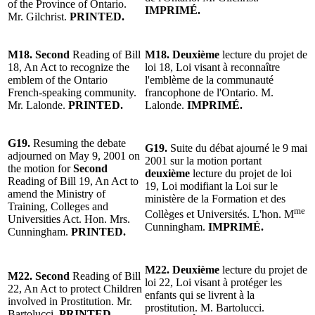
of the Province of Ontario.
IMPRIMÉ.
Mr. Gilchrist.
PRINTED.
M18. Second
Reading of Bill
M18. Deuxième
lecture du projet de
18, An Act to recognize the
loi 18, Loi visant à reconnaître
emblem of the Ontario
l'emblème de la communauté
French-speaking community.
francophone de l'Ontario. M.
Mr. Lalonde.
PRINTED.
Lalonde.
IMPRIMÉ.
G19.
Resuming the debate
G19.
Suite du débat ajourné le 9 mai
adjourned on May 9, 2001 on
2001 sur la motion portant
the motion for
Second
deuxième
lecture du projet de loi
Reading of Bill 19, An Act to
19, Loi modifiant la Loi sur le
amend the Ministry of
ministère de la Formation et des
Training, Colleges and
me
Collèges et Universités. L'hon. M
Universities Act. Hon. Mrs.
Cunningham.
IMPRIMÉ.
Cunningham.
PRINTED.
M22. Deuxième
lecture du projet de
M22. Second
Reading of Bill
loi 22, Loi visant à protéger les
22, An Act to protect Children
enfants qui se livrent à la
involved in Prostitution. Mr.
prostitution. M. Bartolucci.
Bartolucci.
PRINTED.