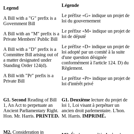
Légende
Legend
Le préfixe «G» indique un projet de
A Bill with a "G" prefix is a
loi du gouvernement
Government Bill
Le préfixe «M» indique un projet de
A Bill with an "M" prefix is a
loi de député
Private Members' Public Bill
Le préfixe «D» indique un projet de
A Bill with a "D" prefix is a
loi adopté par un comité à la suite
Committee Bill arising out of
d'une question désignée
a matter designated under
conformément à l'article 124. D) du
Standing Order 124(d).
Règlement.
A Bill with "Pr" prefix is a
Le préfixe «Pr» indique un projet de
Private Bill
loi d'intérêt privé
G1. Second
Reading of Bill
G1. Deuxième
lecture du projet de
1, An Act to perpetuate an
loi 1, Loi visant à perpétuer un
Ancient Parliamentary Right.
ancien droit parlementaire. L'hon.
Hon. Mr. Harris.
PRINTED.
M. Harris.
IMPRIMÉ.
M2.
Consideration in