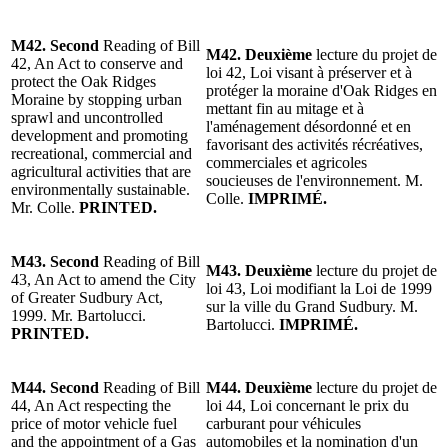
M42.
Second
Reading of Bill
M42.
Deuxième
lecture du projet de
42, An Act to conserve and
loi 42, Loi visant à préserver et à
protect the Oak Ridges
protéger la moraine d'Oak Ridges en
Moraine by stopping urban
mettant fin au mitage et à
sprawl and uncontrolled
l'aménagement désordonné et en
development and promoting
favorisant des activités récréatives,
recreational, commercial and
commerciales et agricoles
agricultural activities that are
soucieuses de l'environnement. M.
environmentally sustainable.
Colle.
IMPRIMÉ.
Mr. Colle.
PRINTED.
M43.
Second
Reading of Bill
M43.
Deuxième
lecture du projet de
43, An Act to amend the City
loi 43, Loi modifiant la Loi de 1999
of Greater Sudbury Act,
sur la ville du Grand Sudbury. M.
1999. Mr. Bartolucci.
Bartolucci.
IMPRIMÉ.
PRINTED.
M44.
Second
Reading of Bill
M44.
Deuxième
lecture du projet de
44, An Act respecting the
loi 44, Loi concernant le prix du
price of motor vehicle fuel
carburant pour véhicules
and the appointment of a Gas
automobiles et la nomination d'un