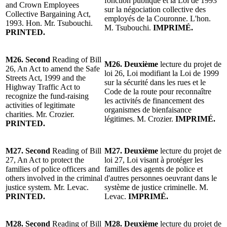
fonction publique et la Loi de 1993
and Crown Employees
sur la négociation collective des
Collective Bargaining Act,
employés de la Couronne. L'hon.
1993. Hon. Mr. Tsubouchi.
M. Tsubouchi.
IMPRIMÉ.
PRINTED.
M26. Second
Reading of Bill
M26. Deuxième
lecture du projet de
26, An Act to amend the Safe
loi 26, Loi modifiant la Loi de 1999
Streets Act, 1999 and the
sur la sécurité dans les rues et le
Highway Traffic Act to
Code de la route pour reconnaître
recognize the fund-raising
les activités de financement des
activities of legitimate
organismes de bienfaisance
charities. Mr. Crozier.
légitimes. M. Crozier.
IMPRIMÉ.
PRINTED.
M27.
Second
Reading of Bill
M27.
Deuxième
lecture du projet de
27, An Act to protect the
loi 27, Loi visant à protéger les
families of police officers and
familles des agents de police et
others involved in the criminal
d'autres personnes oeuvrant dans le
justice system. Mr. Levac.
système de justice criminelle. M.
PRINTED.
Levac.
IMPRIMÉ.
M28.
Second
Reading of Bill
M28.
Deuxième
lecture du projet de