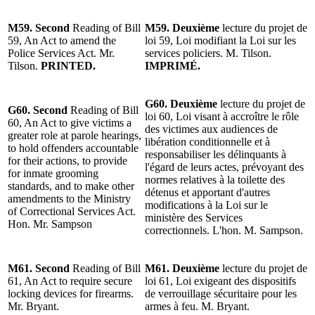
M59. Second
Reading of Bill
M59.
Deuxième
lecture du projet de
59, An Act to amend the
loi 59, Loi modifiant la Loi sur les
Police Services Act. Mr.
services policiers. M. Tilson.
Tilson.
PRINTED.
IMPRIMÉ.
G60.
Deuxième
lecture du projet de
G60. Second
Reading of Bill
loi 60, Loi visant à accroître le rôle
60, An Act to give victims a
des victimes aux audiences de
greater role at parole hearings,
libération conditionnelle et à
to hold offenders accountable
responsabiliser les délinquants à
for their actions, to provide
l'égard de leurs actes, prévoyant des
for inmate grooming
normes relatives à la toilette des
standards, and to make other
détenus et apportant d'autres
amendments to the Ministry
modifications à la Loi sur le
of Correctional Services Act.
ministère des Services
Hon. Mr. Sampson
correctionnels. L'hon. M. Sampson.
M61. Second
Reading of Bill
M61.
Deuxième
lecture du projet de
61, An Act to require secure
loi 61, Loi exigeant des dispositifs
locking devices for firearms.
de verrouillage sécuritaire pour les
Mr. Bryant.
armes à feu. M. Bryant.