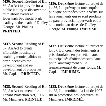
M36. Second
Reading of Bill
M36.
Deuxième
lecture du projet de
36, An Act to provide for a
loi 36, Loi prévoyant une enquête
public inquiry to discover the
publique pour découvrir la vérité sur
truth about events at
les événements qui se sont produits
Ipperwash Provincial Park
au parc provincial Ipperwash et qui
leading to the death of Dudley
ont conduit au décès de Dudley
George. Mr. Phillips.
George. M. Phillips.
IMPRIMÉ.
PRINTED.
M37. Second
Reading of Bill
M37.
Deuxième
lecture du projet de
37, An Act to create
loi 37, Loi créant des logements à
affordable housing by
prix abordable en permettant aux
enabling municipalities to
municipalités d'offrir des stimulants
offer incentives for
pour l'aménagement ou le
development and re-
réaménagement de biens-fonds. M.
development of properties.
Caplan.
IMPRIMÉ.
Mr. Caplan.
PRINTED.
M38.
Second
Reading of Bill
M38.
Deuxième
lecture du projet de
38, An Act to amend the
loi 38, Loi modifiant la Loi de 1997
Tenant Protection Act, 1997.
sur la protection des locataires. M.
Mr. Marchese.
PRINTED.
Marchese.
IMPRIMÉ.