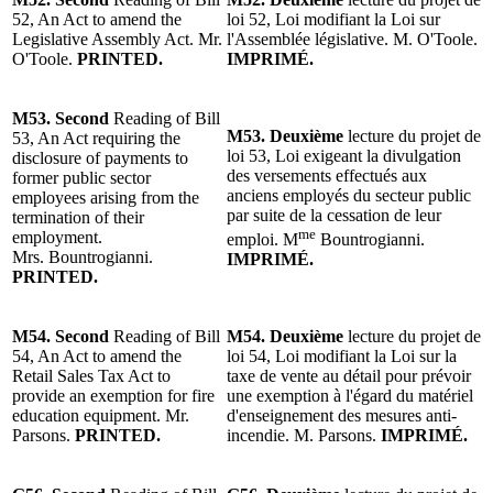
52, An Act to amend the
loi 52, Loi modifiant la Loi sur
Legislative Assembly Act. Mr.
l'Assemblée législative. M. O'Toole.
O'Toole.
PRINTED.
IMPRIMÉ.
M53. Second
Reading of Bill
M53.
Deuxième
lecture du projet de
53, An Act requiring the
loi 53, Loi exigeant la divulgation
disclosure of payments to
des versements effectués aux
former public sector
anciens employés du secteur public
employees arising from the
par suite de la cessation de leur
termination of their
me
employment.
emploi. M
Bountrogianni.
Mrs. Bountrogianni.
IMPRIMÉ.
PRINTED.
M54. Second
Reading of Bill
M54.
Deuxième
lecture du projet de
54, An Act to amend the
loi 54, Loi modifiant la Loi sur la
Retail Sales Tax Act to
taxe de vente au détail pour prévoir
provide an exemption for fire
une exemption à l'égard du matériel
education equipment. Mr.
d'enseignement des mesures anti-
Parsons.
PRINTED.
incendie. M. Parsons.
IMPRIMÉ.