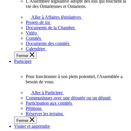
L'Assemblée législative adopte des lois qui touchent la
L'Assemblée
vie des Ontariennes et Ontariens.
législative
adopte
Aller à Affaires législatives
des
Projets de loi
lois
Documents de la Chambre
qui
Vidéo
touchent
Comités
la
Documents des comités
vie
Calendrier
des
Fermer
Ontariennes
Participer
et
Ontariens.
Pour fonctionner à son plein potentiel, l'Assemblée a
Pour
besoin de vous.
fonctionner
à
Aller à Participer
son
Communiquer avec une députée ou un député
plein
Participation aux comités
potentiel,
Pétitions
l'Assemblée
Réserver les terrains
a
Fermer
besoin
Visiter et apprendre
de