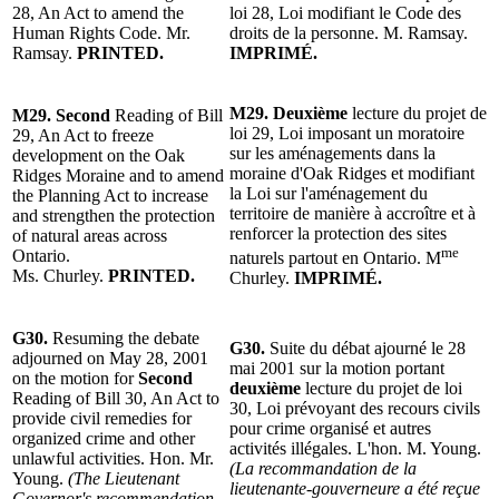
28, An Act to amend the
loi 28, Loi modifiant le Code des
Human Rights Code. Mr.
droits de la personne. M. Ramsay.
Ramsay.
PRINTED.
IMPRIMÉ.
M29.
Deuxième
lecture du projet de
M29. Second
Reading of Bill
loi 29, Loi imposant un moratoire
29, An Act to freeze
sur les aménagements dans la
development on the Oak
moraine d'Oak Ridges et modifiant
Ridges Moraine and to amend
la Loi sur l'aménagement du
the Planning Act to increase
territoire de manière à accroître et à
and strengthen the protection
renforcer la protection des sites
of natural areas across
me
Ontario.
naturels partout en Ontario. M
Ms. Churley.
PRINTED.
Churley.
IMPRIMÉ.
G30.
Resuming the debate
G30.
Suite du débat ajourné le 28
adjourned on May 28, 2001
mai 2001 sur la motion portant
on the motion for
Second
deuxième
lecture du projet de loi
Reading of Bill 30, An Act to
30, Loi prévoyant des recours civils
provide civil remedies for
pour crime organisé et autres
organized crime and other
activités illégales. L'hon. M. Young.
unlawful activities. Hon. Mr.
(La recommandation de la
Young.
(The Lieutenant
lieutenante-gouverneure a été reçue
Governor's recommendation,