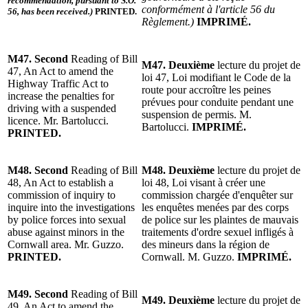
recommendation, pursuant to S.O.
conformément à l'article 56 du
56, has been received.)
PRINTED.
Règlement.)
IMPRIMÉ.
M47. Second
Reading of Bill
M47.
Deuxième
lecture du projet de
47, An Act to amend the
loi 47, Loi modifiant le Code de la
Highway Traffic Act to
route pour accroître les peines
increase the penalties for
prévues pour conduite pendant une
driving with a suspended
suspension de permis. M.
licence. Mr. Bartolucci.
Bartolucci.
IMPRIMÉ.
PRINTED.
M48. Second
Reading of Bill
M48.
Deuxième
lecture du projet de
48, An Act to establish a
loi 48, Loi visant à créer une
commission of inquiry to
commission chargée d'enquêter sur
inquire into the investigations
les enquêtes menées par des corps
by police forces into sexual
de police sur les plaintes de mauvais
abuse against minors in the
traitements d'ordre sexuel infligés à
Cornwall area. Mr. Guzzo.
des mineurs dans la région de
PRINTED.
Cornwall. M. Guzzo.
IMPRIMÉ.
M49. Second
Reading of Bill
M49.
Deuxième
lecture du projet de
49, An Act to amend the