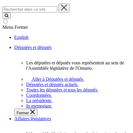
Rechercher
dans
ce
site
Menu
Fermer
English
Députées et députés
Les députées et députés vous représentent au sein de
Les
l'Assemblée législative de l'Ontario.
députées
et
Aller à Députées et députés
députés
Députées et députés actuels
vous
Toutes les députées et tous les députés
représentent
Coordonnées
au
La présidente
sein
In memoriam
de
Fermer
l'Assemblée
Affaires législatives
législative
de
l'Ontario.