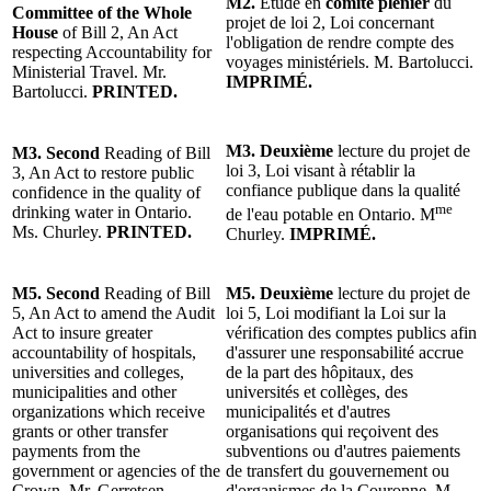
M2.
Étude en
comité plenier
du
Committee of the Whole
projet de loi 2, Loi concernant
House
of Bill 2, An Act
l'obligation de rendre compte des
respecting Accountability for
voyages ministériels. M. Bartolucci.
Ministerial Travel. Mr.
IMPRIMÉ.
Bartolucci.
PRINTED.
M3. Deuxième
lecture du projet de
M3. Second
Reading of Bill
loi 3, Loi visant à rétablir la
3, An Act to restore public
confiance publique dans la qualité
confidence in the quality of
me
drinking water in Ontario.
de l'eau potable en Ontario. M
Ms. Churley.
PRINTED.
Churley.
IMPRIMÉ.
M5. Second
Reading of Bill
M5. Deuxième
lecture du projet de
5, An Act to amend the Audit
loi 5, Loi modifiant la Loi sur la
Act to insure greater
vérification des comptes publics afin
accountability of hospitals,
d'assurer une responsabilité accrue
universities and colleges,
de la part des hôpitaux, des
municipalities and other
universités et collèges, des
organizations which receive
municipalités et d'autres
grants or other transfer
organisations qui reçoivent des
payments from the
subventions ou d'autres paiements
government or agencies of the
de transfert du gouvernement ou
Crown. Mr. Gerretsen.
d'organismes de la Couronne. M.