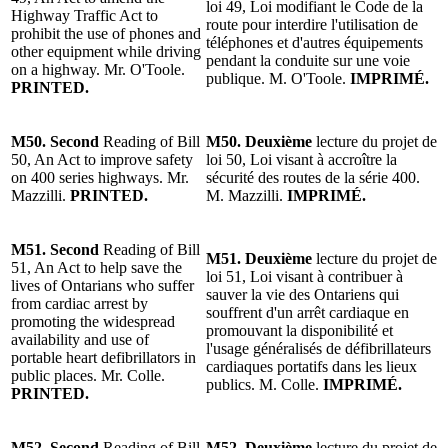
loi 49, Loi modifiant le Code de la
Highway Traffic Act to
route pour interdire l'utilisation de
prohibit the use of phones and
téléphones et d'autres équipements
other equipment while driving
pendant la conduite sur une voie
on a highway. Mr. O'Toole.
publique. M. O'Toole.
IMPRIMÉ.
PRINTED.
M50. Second
Reading of Bill
M50.
Deuxième
lecture du projet de
50, An Act to improve safety
loi 50, Loi visant à accroître la
on 400 series highways. Mr.
sécurité des routes de la série 400.
Mazzilli.
PRINTED.
M. Mazzilli.
IMPRIMÉ.
M51. Second
Reading of Bill
M51.
Deuxième
lecture du projet de
51, An Act to help save the
loi 51, Loi visant à contribuer à
lives of Ontarians who suffer
sauver la vie des Ontariens qui
from cardiac arrest by
souffrent d'un arrêt cardiaque en
promoting the widespread
promouvant la disponibilité et
availability and use of
l'usage généralisés de défibrillateurs
portable heart defibrillators in
cardiaques portatifs dans les lieux
public places. Mr. Colle.
publics. M. Colle.
IMPRIMÉ.
PRINTED.
M52. Second
Reading of Bill
M52.
Deuxième
lecture du projet de