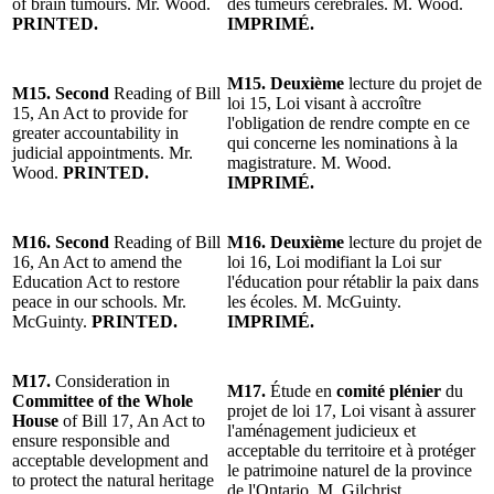
of brain tumours. Mr. Wood.
des tumeurs cérébrales. M. Wood.
PRINTED.
IMPRIMÉ.
M15. Deuxième
lecture du projet de
M15. Second
Reading of Bill
loi 15, Loi visant à accroître
15, An Act to provide for
l'obligation de rendre compte en ce
greater accountability in
qui concerne les nominations à la
judicial appointments. Mr.
magistrature. M. Wood.
Wood.
PRINTED.
IMPRIMÉ.
M16. Second
Reading of Bill
M16. Deuxième
lecture du projet de
16, An Act to amend the
loi 16, Loi modifiant la Loi sur
Education Act to restore
l'éducation pour rétablir la paix dans
peace in our schools. Mr.
les écoles. M. McGuinty.
McGuinty.
PRINTED.
IMPRIMÉ.
M17.
Consideration in
M17.
Étude en
comité plénier
du
Committee of the Whole
projet de loi 17, Loi visant à assurer
House
of Bill 17, An Act to
l'aménagement judicieux et
ensure responsible and
acceptable du territoire et à protéger
acceptable development and
le patrimoine naturel de la province
to protect the natural heritage
de l'Ontario. M. Gilchrist.