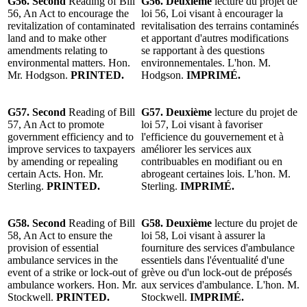
G56. Second
Reading of Bill
G56.
Deuxième
lecture du projet de
56, An Act to encourage the
loi 56, Loi visant à encourager la
revitalization of contaminated
revitalisation des terrains contaminés
land and to make other
et apportant d'autres modifications
amendments relating to
se rapportant à des questions
environmental matters. Hon.
environnementales. L'hon. M.
Mr. Hodgson.
PRINTED.
Hodgson.
IMPRIMÉ.
G57. Second
Reading of Bill
G57.
Deuxième
lecture du projet de
57, An Act to promote
loi 57, Loi visant à favoriser
government efficiency and to
l'efficience du gouvernement et à
improve services to taxpayers
améliorer les services aux
by amending or repealing
contribuables en modifiant ou en
certain Acts. Hon. Mr.
abrogeant certaines lois. L'hon. M.
Sterling.
PRINTED.
Sterling.
IMPRIMÉ.
G58. Second
Reading of Bill
G58.
Deuxième
lecture du projet de
58, An Act to ensure the
loi 58, Loi visant à assurer la
provision of essential
fourniture des services d'ambulance
ambulance services in the
essentiels dans l'éventualité d'une
event of a strike or lock-out of
grève ou d'un lock-out de préposés
ambulance workers. Hon. Mr.
aux services d'ambulance. L'hon. M.
Stockwell.
PRINTED.
Stockwell.
IMPRIMÉ.