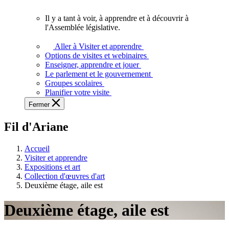
vous.
Il y a tant à voir, à apprendre et à découvrir à
Il
l'Assemblée législative.
y
a
Aller à Visiter et apprendre
tant
Options de visites et webinaires
à
Enseigner, apprendre et jouer
voir,
Le parlement et le gouvernement
à
Groupes scolaires
apprendre
Planifier votre visite
et
Fermer
à
découvrir
Fil d'Ariane
à
l'Assemblée
législative.
Accueil
Visiter et apprendre
Expositions et art
Collection d'œuvres d'art
Deuxième étage, aile est
Deuxième étage, aile est