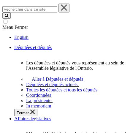
Rechercher
dans
ce
site
Menu
Fermer
English
Députées et députés
Les députées et députés vous représentent au sein de
Les
l'Assemblée législative de l'Ontario.
députées
et
Aller à Députées et députés
députés
Députées et députés actuels
vous
Toutes les députées et tous les députés
représentent
Coordonnées
au
La présidente
sein
In memoriam
de
Fermer
l'Assemblée
Affaires législatives
législative
de
l'Ontario.