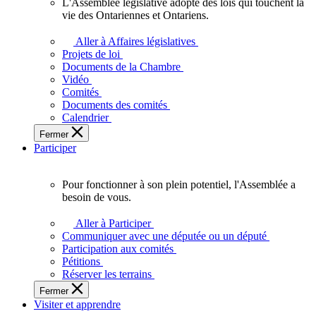
L'Assemblée législative adopte des lois qui touchent la
L'Assemblée
vie des Ontariennes et Ontariens.
législative
adopte
Aller à Affaires législatives
des
Projets de loi
lois
Documents de la Chambre
qui
Vidéo
touchent
Comités
la
Documents des comités
vie
Calendrier
des
Fermer
Ontariennes
Participer
et
Ontariens.
Pour fonctionner à son plein potentiel, l'Assemblée a
Pour
besoin de vous.
fonctionner
à
Aller à Participer
son
Communiquer avec une députée ou un député
plein
Participation aux comités
potentiel,
Pétitions
l'Assemblée
Réserver les terrains
a
Fermer
besoin
Visiter et apprendre
de