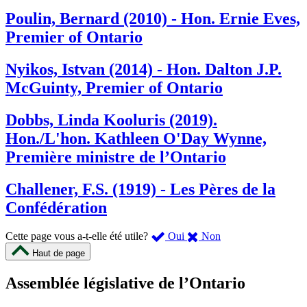
Poulin, Bernard (2010) - Hon. Ernie Eves,
Premier of Ontario
Nyikos, Istvan (2014) - Hon. Dalton J.P.
McGuinty, Premier of Ontario
Dobbs, Linda Kooluris (2019).
Hon./L'hon. Kathleen O'Day Wynne,
Première ministre de l’Ontario
Challener, F.S. (1919) - Les Pères de la
Confédération
,
,
Cette page vous a-t-elle été utile?
Oui
Non
cette
cette
Haut de page
page
page
m’a
ne
Assemblée législative de l’Ontario
été
m’a
utile.
pas