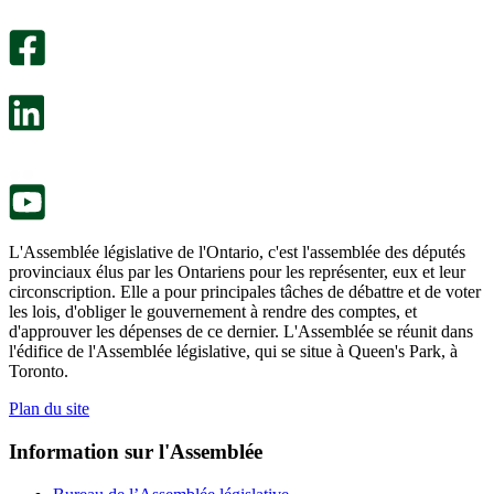
Un
été
sondage
utile.
facultatif
Un
s’ouvre
sondage
dans
facultatif
un
s’ouvre
nouvel
dans
onglet.
un
nouvel
onglet.
L'Assemblée législative de l'Ontario, c'est l'assemblée des députés
provinciaux élus par les Ontariens pour les représenter, eux et leur
circonscription. Elle a pour principales tâches de débattre et de voter
les lois, d'obliger le gouvernement à rendre des comptes, et
d'approuver les dépenses de ce dernier. L'Assemblée se réunit dans
l'édifice de l'Assemblée législative, qui se situe à Queen's Park, à
Toronto.
Plan du site
Information sur l'Assemblée