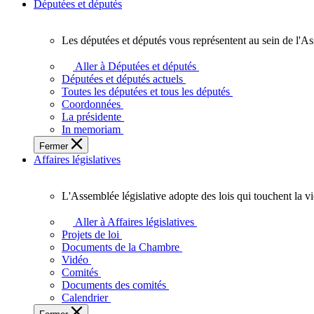
Députées et députés
Les députées et députés vous représentent au sein de l'As
Les
députées
Aller à Députées et députés
et
Députées et députés actuels
députés
Toutes les députées et tous les députés
vous
Coordonnées
représentent
La présidente
au
In memoriam
sein
Fermer
de
Affaires législatives
l'Assemblée
législative
de
L'Assemblée législative adopte des lois qui touchent la v
l'Ontario.
L'Assemblée
législative
Aller à Affaires législatives
adopte
Projets de loi
des
Documents de la Chambre
lois
Vidéo
qui
Comités
touchent
Documents des comités
la
Calendrier
vie