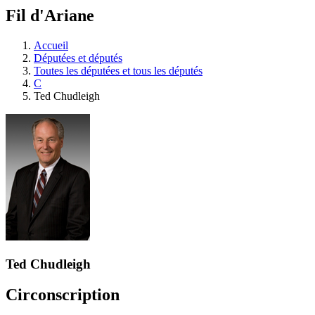
à
Fil d'Ariane
découvrir
à
l'Assemblée
Accueil
législative.
Députées et députés
Toutes les députées et tous les députés
C
Ted Chudleigh
Ted Chudleigh
Circonscription