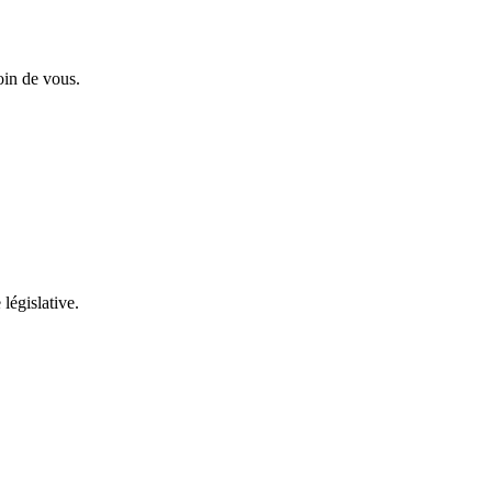
oin de vous.
 législative.