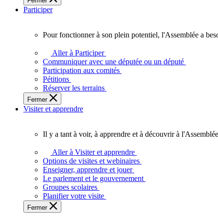
Fermer
des
Participer
Ontariennes
et
Ontariens.
Pour fonctionner à son plein potentiel, l'Assemblée a bes
Pour
fonctionner
Aller à Participer
à
Communiquer avec une députée ou un député
son
Participation aux comités
plein
Pétitions
potentiel,
Réserver les terrains
l'Assemblée
Fermer
a
Visiter et apprendre
besoin
de
vous.
Il y a tant à voir, à apprendre et à découvrir à l'Assemblée
Il
y
Aller à Visiter et apprendre
a
Options de visites et webinaires
tant
Enseigner, apprendre et jouer
à
Le parlement et le gouvernement
voir,
Groupes scolaires
à
Planifier votre visite
apprendre
Fermer
et