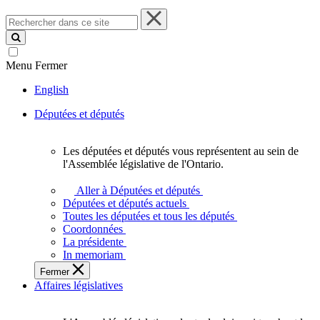
Rechercher
dans
ce
site
Menu
Fermer
English
Députées et députés
Les députées et députés vous représentent au sein de
Les
l'Assemblée législative de l'Ontario.
députées
et
Aller à Députées et députés
députés
Députées et députés actuels
vous
Toutes les députées et tous les députés
représentent
Coordonnées
au
La présidente
sein
In memoriam
de
Fermer
l'Assemblée
Affaires législatives
législative
de
l'Ontario.