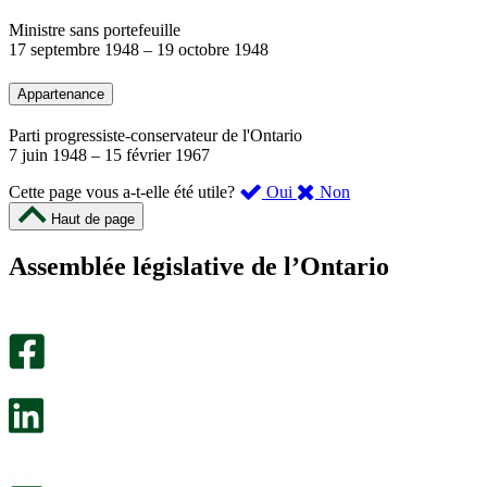
Ministre sans portefeuille
17 septembre 1948
–
19 octobre 1948
Appartenance
Parti progressiste-conservateur de l'Ontario
7 juin 1948
–
15 février 1967
,
,
Cette page vous a-t-elle été utile?
Oui
Non
cette
cette
Haut de page
page
page
m’a
ne
Assemblée législative de l’Ontario
été
m’a
utile.
pas
Un
été
sondage
utile.
facultatif
Un
s’ouvre
sondage
dans
facultatif
un
s’ouvre
nouvel
dans
onglet.
un
nouvel
onglet.