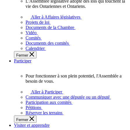
L'Assemblée législative adopte des lois qui touchent la
L'Assemblée
vie des Ontariennes et Ontariens.
législative
adopte
Aller à Affaires législatives
des
Projets de loi
lois
Documents de la Chambre
qui
Vidéo
touchent
Comités
la
Documents des comités
vie
Calendrier
des
Fermer
Ontariennes
Participer
et
Ontariens.
Pour fonctionner à son plein potentiel, l'Assemblée a
Pour
besoin de vous.
fonctionner
à
Aller à Participer
son
Communiquer avec une députée ou un député
plein
Participation aux comités
potentiel,
Pétitions
l'Assemblée
Réserver les terrains
a
Fermer
besoin
Visiter et apprendre
de