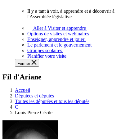
vous.
Il y a tant à voir, à apprendre et à découvrir à
Il
l'Assemblée législative.
y
a
Aller à Visiter et apprendre
tant
Options de visites et webinaires
à
Enseigner, apprendre et jouer
voir,
Le parlement et le gouvernement
à
Groupes scolaires
apprendre
Planifier votre visite
et
Fermer
à
découvrir
Fil d'Ariane
à
l'Assemblée
législative.
Accueil
Députées et députés
Toutes les députées et tous les députés
C
Louis Pierre Cécile