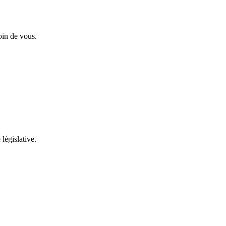
oin de vous.
 législative.