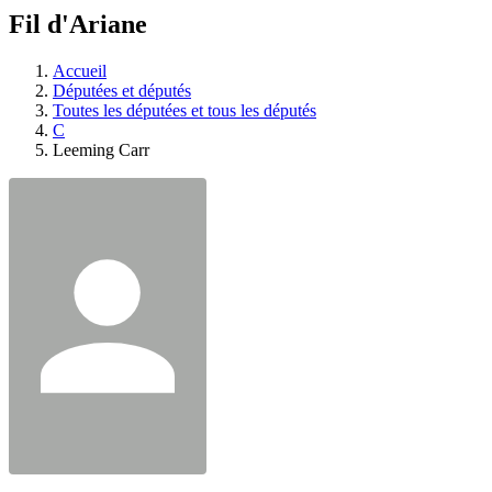
à
Fil d'Ariane
découvrir
à
l'Assemblée
Accueil
législative.
Députées et députés
Toutes les députées et tous les députés
C
Leeming Carr