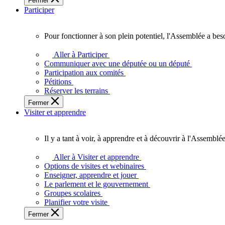
Fermer
des
Participer
Ontariennes
et
Ontariens.
Pour fonctionner à son plein potentiel, l'Assemblée a bes
Pour
fonctionner
Aller à Participer
à
Communiquer avec une députée ou un député
son
Participation aux comités
plein
Pétitions
potentiel,
Réserver les terrains
l'Assemblée
Fermer
a
Visiter et apprendre
besoin
de
vous.
Il y a tant à voir, à apprendre et à découvrir à l'Assemblée
Il
y
Aller à Visiter et apprendre
a
Options de visites et webinaires
tant
Enseigner, apprendre et jouer
à
Le parlement et le gouvernement
voir,
Groupes scolaires
à
Planifier votre visite
apprendre
Fermer
et