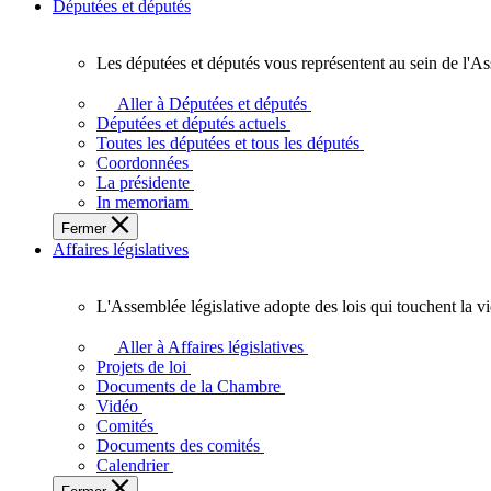
Députées et députés
Les députées et députés vous représentent au sein de l'As
Les
députées
Aller à Députées et députés
et
Députées et députés actuels
députés
Toutes les députées et tous les députés
vous
Coordonnées
représentent
La présidente
au
In memoriam
sein
Fermer
de
Affaires législatives
l'Assemblée
législative
de
L'Assemblée législative adopte des lois qui touchent la v
l'Ontario.
L'Assemblée
législative
Aller à Affaires législatives
adopte
Projets de loi
des
Documents de la Chambre
lois
Vidéo
qui
Comités
touchent
Documents des comités
la
Calendrier
vie