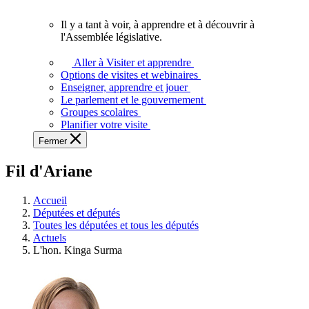
vous.
Il y a tant à voir, à apprendre et à découvrir à
Il
l'Assemblée législative.
y
a
Aller à Visiter et apprendre
tant
Options de visites et webinaires
à
Enseigner, apprendre et jouer
voir,
Le parlement et le gouvernement
à
Groupes scolaires
apprendre
Planifier votre visite
et
Fermer
à
découvrir
Fil d'Ariane
à
l'Assemblée
législative.
Accueil
Députées et députés
Toutes les députées et tous les députés
Actuels
L'hon. Kinga Surma