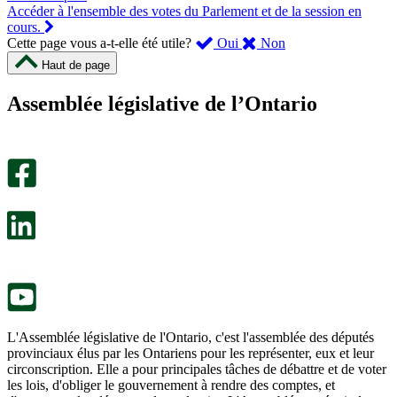
Accéder à l'ensemble des votes du Parlement et de la session en
cours.
,
,
Cette page vous a-t-elle été utile?
Oui
Non
cette
cette
Haut de page
page
page
m’a
ne
Assemblée législative de l’Ontario
été
m’a
utile.
pas
Un
été
sondage
utile.
facultatif
Un
s’ouvre
sondage
dans
facultatif
un
s’ouvre
nouvel
dans
onglet.
un
nouvel
onglet.
L'Assemblée législative de l'Ontario, c'est l'assemblée des députés
provinciaux élus par les Ontariens pour les représenter, eux et leur
circonscription. Elle a pour principales tâches de débattre et de voter
les lois, d'obliger le gouvernement à rendre des comptes, et