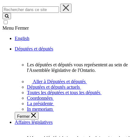
Rechercher
dans
ce
site
Menu
Fermer
English
Députées et députés
Les députées et députés vous représentent au sein de
Les
l'Assemblée législative de l'Ontario.
députées
et
Aller à Députées et députés
députés
Députées et députés actuels
vous
Toutes les députées et tous les députés
représentent
Coordonnées
au
La présidente
sein
In memoriam
de
Fermer
l'Assemblée
Affaires législatives
législative
de
l'Ontario.