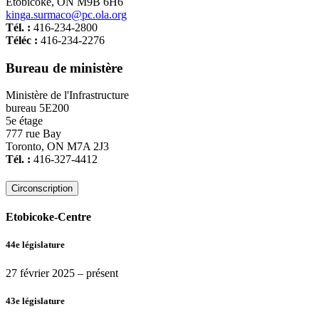
Etobicoke, ON M9B 6H6
kinga.surmaco@pc.ola.org
Tél. :
416-234-2800
Téléc :
416-234-2276
Bureau de ministère
Ministère de l'Infrastructure
bureau 5E200
5e étage
777 rue Bay
Toronto, ON M7A 2J3
Tél. :
416-327-4412
Circonscription
Etobicoke-Centre
44e législature
27 février 2025
– présent
43e législature