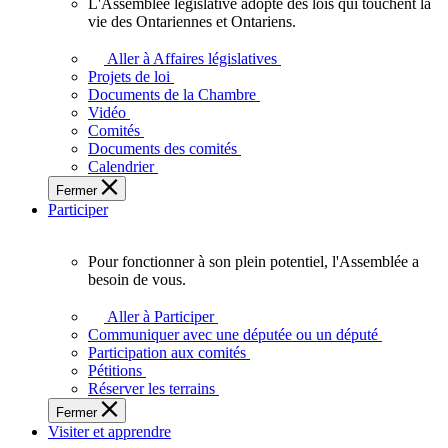
L'Assemblée législative adopte des lois qui touchent la
L'Assemblée
vie des Ontariennes et Ontariens.
législative
adopte
Aller à Affaires législatives
des
Projets de loi
lois
Documents de la Chambre
qui
Vidéo
touchent
Comités
la
Documents des comités
vie
Calendrier
des
Fermer
Ontariennes
Participer
et
Ontariens.
Pour fonctionner à son plein potentiel, l'Assemblée a
Pour
besoin de vous.
fonctionner
à
Aller à Participer
son
Communiquer avec une députée ou un député
plein
Participation aux comités
potentiel,
Pétitions
l'Assemblée
Réserver les terrains
a
Fermer
besoin
Visiter et apprendre
de