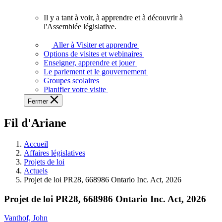
vous.
Il y a tant à voir, à apprendre et à découvrir à
Il
l'Assemblée législative.
y
a
Aller à Visiter et apprendre
tant
Options de visites et webinaires
à
Enseigner, apprendre et jouer
voir,
Le parlement et le gouvernement
à
Groupes scolaires
apprendre
Planifier votre visite
et
Fermer
à
découvrir
Fil d'Ariane
à
l'Assemblée
législative.
Accueil
Affaires législatives
Projets de loi
Actuels
Projet de loi PR28, 668986 Ontario Inc. Act, 2026
Projet de loi PR28, 668986 Ontario Inc. Act, 2026
Vanthof, John