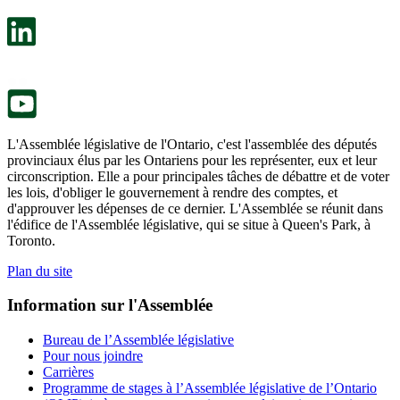
dans
facultatif
un
s’ouvre
nouvel
dans
onglet.
un
nouvel
onglet.
L'Assemblée législative de l'Ontario, c'est l'assemblée des députés
provinciaux élus par les Ontariens pour les représenter, eux et leur
circonscription. Elle a pour principales tâches de débattre et de voter
les lois, d'obliger le gouvernement à rendre des comptes, et
d'approuver les dépenses de ce dernier. L'Assemblée se réunit dans
l'édifice de l'Assemblée législative, qui se situe à Queen's Park, à
Toronto.
Plan du site
Information sur l'Assemblée
Bureau de l’Assemblée législative
Pour nous joindre
Carrières
Programme de stages à l’Assemblée législative de l’Ontario