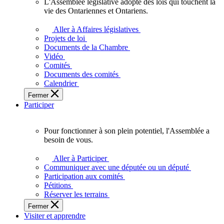
L'Assemblée législative adopte des lois qui touchent la
L'Assemblée
vie des Ontariennes et Ontariens.
législative
adopte
Aller à Affaires législatives
des
Projets de loi
lois
Documents de la Chambre
qui
Vidéo
touchent
Comités
la
Documents des comités
vie
Calendrier
des
Fermer
Ontariennes
Participer
et
Ontariens.
Pour fonctionner à son plein potentiel, l'Assemblée a
Pour
besoin de vous.
fonctionner
à
Aller à Participer
son
Communiquer avec une députée ou un député
plein
Participation aux comités
potentiel,
Pétitions
l'Assemblée
Réserver les terrains
a
Fermer
besoin
Visiter et apprendre
de