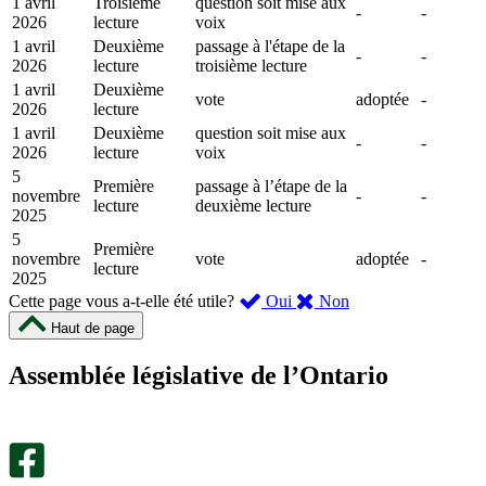
1 avril
Troisième
question soit mise aux
-
-
2026
lecture
voix
1 avril
Deuxième
passage à l'étape de la
-
-
2026
lecture
troisième lecture
1 avril
Deuxième
vote
adoptée
-
2026
lecture
1 avril
Deuxième
question soit mise aux
-
-
2026
lecture
voix
5
Première
passage à l’étape de la
novembre
-
-
lecture
deuxième lecture
2025
5
Première
novembre
vote
adoptée
-
lecture
2025
,
,
Cette page vous a-t-elle été utile?
Oui
Non
cette
cette
Haut de page
page
page
m’a
ne
Assemblée législative de l’Ontario
été
m’a
utile.
pas
Un
été
sondage
utile.
facultatif
Un
s’ouvre
sondage